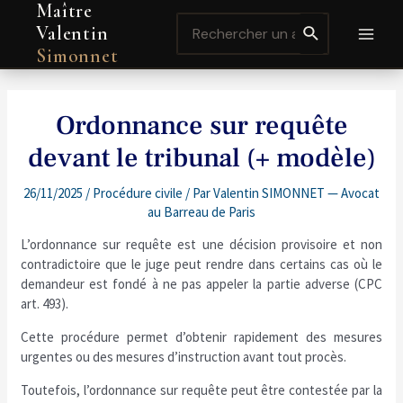
Maître
Aller
Navigation
MAI
Search
au
de
Valentin
for:
contenu
l’article
MEN
Simonnet
Ordonnance sur requête
devant le tribunal (+ modèle)
26/11/2025
/
Procédure civile
/ Par
Valentin SIMONNET — Avocat
au Barreau de Paris
L’ordonnance sur requête est une décision provisoire et non
contradictoire que le juge peut rendre dans certains cas où le
demandeur est fondé à ne pas appeler la partie adverse (CPC
art. 493).
Cette procédure permet d’obtenir rapidement des mesures
urgentes ou des mesures d’instruction avant tout procès.
Toutefois, l’ordonnance sur requête peut être contestée par la