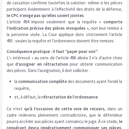
de cassation confirme toutefois la solution : même si les pièces
participent évidemment à l’effectivité des droits de la défense,
le CPC n’exige pas qu’elles soient jointes
.
L’article 494 impose seulement que la requête
« comporte
l’indication précise des pièces invoquées »
, non leur remise à
la personne visée. La Cour applique donc strictement l’article
495 : seules la requête et l’ordonnance doivent être remises.
Conséquence pratique : il faut “payer pour voir”.
L’« intéressé » au sens de l’article 496 alinéa 3 n’a d’autre choix
que
d’assigner en rétractation
pour obtenir communication
des pièces. Dans l’assignation, il doit solliciter :
la
communication complète
des documents ayant fondé la
requête,
et, à défaut, la
rétractation de l’ordonnance
.
Ce n’est
qu’à l’occasion de cette voie de recours
, dans un
cadre redevenu pleinement contradictoire, que le défendeur
pourra accéder aux pièces ayant convaincu le juge. À ce stade,
le
requérant devra impérativement communiquer ses pièces
,