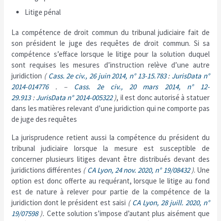
Litige pénal
La compétence de droit commun du tribunal judiciaire fait de
son président le juge des requêtes de droit commun. Si sa
compétence s’efface lorsque le litige pour la solution duquel
sont requises les mesures d’instruction relève d’une autre
juridiction
(
Cass. 2e civ., 26 juin 2014, n° 13-15.783
:
JurisData n°
2014-014776
. –
Cass. 2e civ., 20 mars 2014, n° 12-
29.913
:
JurisData n° 2014-005322
)
, il est donc autorisé à statuer
dans les matières relevant d’une juridiction qui ne comporte pas
de juge des requêtes
La jurisprudence retient aussi la compétence du président du
tribunal judiciaire lorsque la mesure est susceptible de
concerner plusieurs litiges devant être distribués devant des
juridictions différentes
(
CA Lyon, 24 nov. 2020, n° 19/08432
)
. Une
option est donc offerte au requérant, lorsque le litige au fond
est de nature à relever pour partie de la compétence de la
juridiction dont le président est saisi
(
CA Lyon, 28 juill. 2020, n°
19/07598
).
Cette solution s’impose d’autant plus aisément que