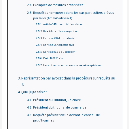
Exemples de mesures ordonnées
Requêtes nommées : dans les cas particuliers prévus
par la loi (Art. 845 alinéa 1)
Article 145 : perquisition civile
Procédure d’homologation
L’article 220-1 du code civil
L’article 257 du code civil
L’article 815-6 du code civil
l’art. 1008 C. civ.
Les autres ordonnances sur requête spéciales
Représentation par avocat dans la procédure sur requête au
TJ
Quel juge saisir ?
Président du Tribunal judiciaire
Président du tribunal de commerce
Requête présidentielle devant le conseil de
prud’hommes