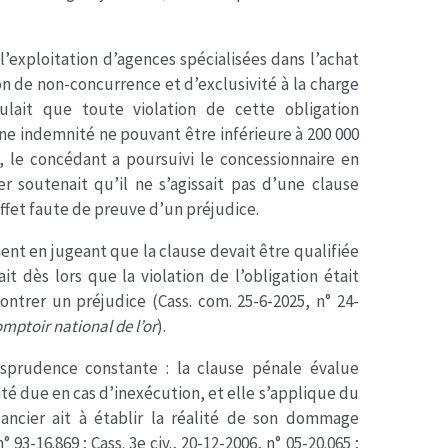
’exploitation d’agences spécialisées dans l’achat
on de non-concurrence et d’exclusivité à la charge
ulait que toute violation de cette obligation
ne indemnité ne pouvant être inférieure à 200 000
t, le concédant a poursuivi le concessionnaire en
er soutenait qu’il ne s’agissait pas d’une clause
ffet faute de preuve d’un préjudice.
ent en jugeant que la clause devait être qualifiée
it dès lors que la violation de l’obligation était
ontrer un préjudice (Cass. com. 25-6-2025, n° 24-
mptoir national de l’or
).
risprudence constante : la clause pénale évalue
té due en cas d’inexécution, et elle s’applique du
éancier ait à établir la réalité de son dommage
 93-16.869 ; Cass. 3e civ., 20-12-2006, n° 05-20.065 ;