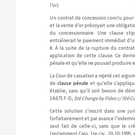
l’or)
Un contrat de concession conclu pour l
et la vente d’or prévoyait une obligati
du concessionnaire. Une clause stip
entraînerait le paiement immédiat d’u
€. À la suite de la rupture du contra
application de cette clause. Ce derni
pénale et qu’elle ne pouvait produire e
La Cour de cassation a rejeté cet argum
de
clause pénale
et qu’elle s’appliqua
établie, sans qu’il soit besoin de dém
14.675 F-D,
Sté Change by Fidso c/ Sté Co
Cette solution s’inscrit dans une ju
forfaitairement et par avance l’indemni
seul fait de celle-ci, sans que le cr
(notamment Cass. 1re civ., 10-10-1995, n°