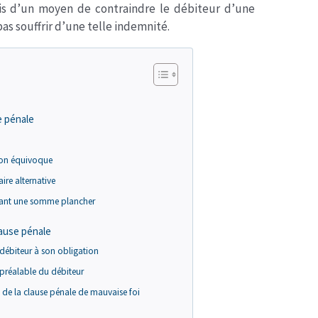
is d’un moyen de contraindre le débiteur d’une
pas souffrir d’une telle indemnité.
e pénale
 non équivoque
aire alternative
xant une somme plancher
lause pénale
ébiteur à son obligation
préalable du débiteur
 de la clause pénale de mauvaise foi