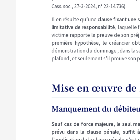
Cass. soc., 27-3-2024, n° 22-14.736).
Il en résulte qu’une
clause fixant une
limitative de responsabilité
, laquelle
victime rapporte la preuve de son préju
première hypothèse, le créancier ob
démonstration du dommage ; dans la se
plafond, et seulement s’il prouve son p
Mise en œuvre de 
Manquement du débiteur
Sauf cas de force majeure, le seul m
prévu dans la clause pénale, suffit
l’application de la clause pénale n’est