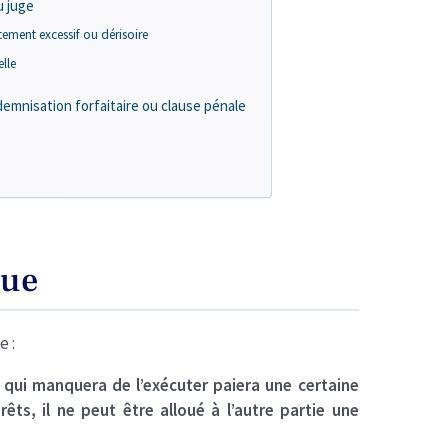
u juge
ement excessif ou dérisoire
elle
emnisation forfaitaire ou clause pénale
que
e :
i qui manquera de l’exécuter paiera une certaine
s, il ne peut être alloué à l’autre partie une