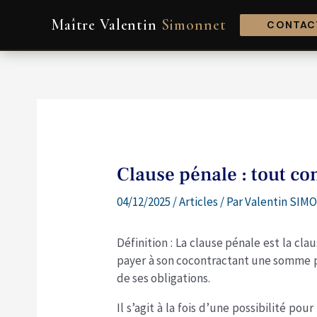
Aller
Navigation
Maître Valentin
Simonnet
au
de
CONTACT
contenu
l’article
Clause pénale : tout c
04/12/2025
/
Articles
/ Par
Valentin SIMO
Définition : La clause pénale est la cla
payer à son cocontractant une somme p
de ses obligations.
Il s’agit à la fois d’une possibilité po