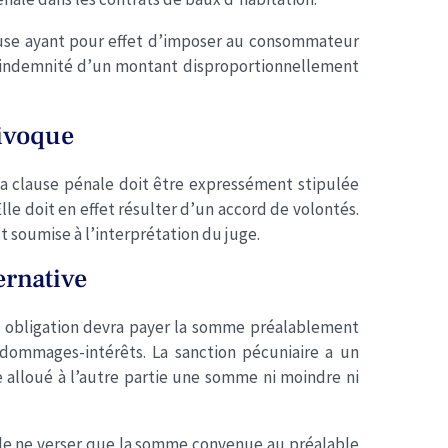
use ayant pour effet d’imposer au consommateur
e indemnité d’un montant disproportionnellement
uivoque
, la clause pénale doit être expressément stipulée
lle doit en effet résulter d’un accord de volontés.
 soumise à l’interprétation du juge.
ernative
n obligation devra payer la somme préalablement
 dommages-intérêts. La sanction pécuniaire a un
re alloué à l’autre partie une somme ni moindre ni
u de ne verser que la somme convenue au préalable