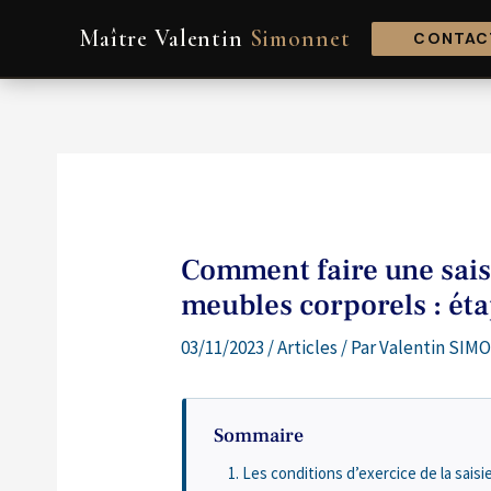
Aller
Navigation
Maître Valentin
Simonnet
au
de
CONTACT
contenu
l’article
Comment faire une saisi
meubles corporels : ét
03/11/2023
/
Articles
/ Par
Valentin SIMO
Sommaire
Les conditions d’exercice de la sais