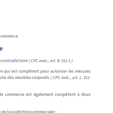
e commerce
e
on contradictoire
( CPC exéc., art. R. 511-1 )
.
tion qui est compétent pour autoriser les mesures
toire des meubles corporels
( CPC exéc., art. L. 511-
l de commerce est également compétent à deux
de la juridiction commerciale ;