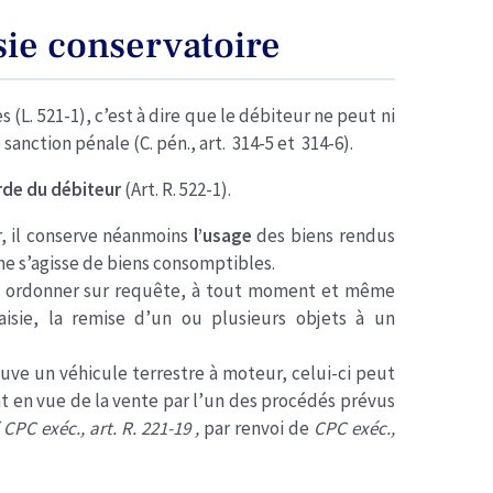
isie conservatoire
s (L. 521-1), c’est à dire que le débiteur ne peut ni
 sanction pénale (C. pén., art. 314-5 et 314-6).
rde du débiteur
(Art. R. 522-1).
r, il conserve néanmoins
l’usage
des biens rendus
l ne s’agisse de biens consomptibles.
ut ordonner sur requête, à tout moment et même
isie, la remise d’un ou plusieurs objets à un
rouve un véhicule terrestre à moteur, celui-ci peut
t en vue de la vente par l’un des procédés prévus
( CPC exéc., art. R. 221-19 ,
par renvoi de
CPC exéc.,