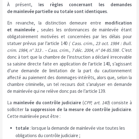
À présent, l
es règles concernant les demandes
de mainlevée partielle ou totale sont identiques
.
En revanche, la distinction demeure entre
modification
et mainlevée
, seules les ordonnances de mainlevée étant
obligatoirement motivées et concernées par les délais pour
statuer prévus par l’article 140
( Cass. crim., 23 oct. 1984 : Bull.
crim. 1984, n° 313 . – Cass. crim., 7 déc. 2004, n° 04-85.598
. C’est
donc à tort que la chambre de l’instruction a déclaré irrecevable
sa saisine directe faite en application de l’article 140, s’agissant
d’une demande de limitation de la part du cautionnement
affecté au paiement des dommages-intérêts, alors que, selon la
chambre criminelle, un tel recours doit s’analyser en demande
de mainlevée qui ne relève donc pas de l’article 139.
La
mainlevée du contrôle judiciaire
(
CPP, art. 140
) consiste à
solliciter
la suppression de la mesure de contrôle judiciaire
.
Cette mainlevée peut être :
totale
: lorsque la demande de mainlevée vise toutes les
obligations du contrôle judiciaire ;