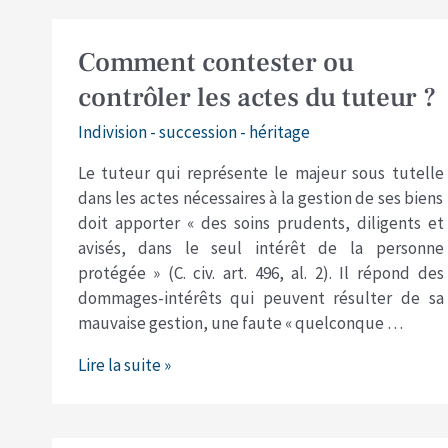
Comment
Comment contester ou
contester
contrôler les actes du tuteur ?
ou
contrôler
Indivision - succession - héritage
les
Le tuteur qui représente le majeur sous tutelle
actes
dans les actes nécessaires à la gestion de ses biens
du
doit apporter « des soins prudents, diligents et
tuteur
avisés, dans le seul intérêt de la personne
?
protégée » (C. civ. art. 496, al. 2). Il répond des
dommages-intérêts qui peuvent résulter de sa
mauvaise gestion, une faute « quelconque …
Lire la suite »