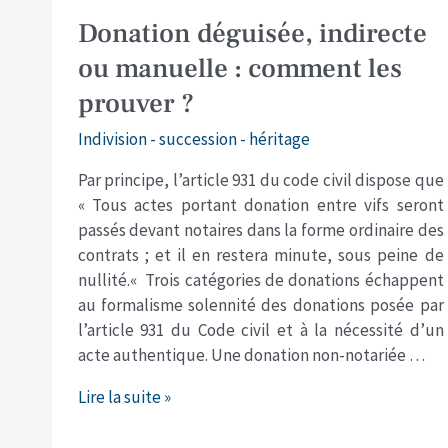
Donation
Donation déguisée, indirecte
déguisée,
ou manuelle : comment les
indirecte
prouver ?
ou
manuelle
Indivision - succession - héritage
:
comment
Par principe, l’article 931 du code civil dispose que
les
« Tous actes portant donation entre vifs seront
prouver
passés devant notaires dans la forme ordinaire des
?
contrats ; et il en restera minute, sous peine de
nullité.« Trois catégories de donations échappent
au formalisme solennité des donations posée par
l’article 931 du Code civil et à la nécessité d’un
acte authentique. Une donation non-notariée …
Lire la suite »