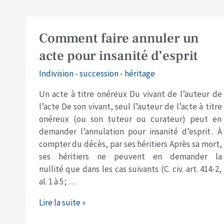
Comment
Comment faire annuler un
faire
acte pour insanité d’esprit
annuler
un
Indivision - succession - héritage
acte
Un acte à titre onéreux Du vivant de l’auteur de
pour
l’acte De son vivant, seul l’auteur de l’acte à titre
insanité
onéreux (ou son tuteur ou curateur) peut en
d’esprit
demander l’annulation pour insanité d’esprit . À
compter du décès, par ses héritiers Après sa mort,
ses héritiers ne peuvent en demander la
nullité que dans les cas suivants (C. civ. art. 414-2,
al. 1 à 5 ; …
Lire la suite »