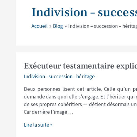
Indivision – succes
Accueil
Blog
Indivision – succession – hérita
Exécuteur
Exécuteur testamentaire expli
testamentaire
Indivision - succession - héritage
expliqué
par
Deux personnes lisent cet article. Celle qu’un 
un
demande dans quoi elle s’engage. Et l’héritier qui
avocat
de ses propres cohéritiers — détient désormais un 
Car derrière l’image …
Lire la suite »