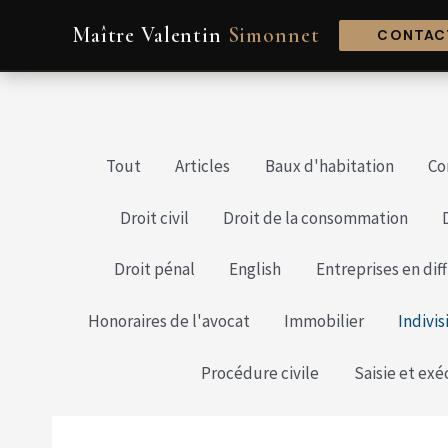
Aller
Pagination
Maître Valentin
Simonnet
au
des
CONTACT
contenu
publications
Tout
Articles
Baux d'habitation
Co
Droit civil
Droit de la consommation
Droit pénal
English
Entreprises en dif
Honoraires de l'avocat
Immobilier
Indivis
Procédure civile
Saisie et exé