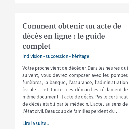
Comment
Comment obtenir un acte de
obtenir
décès en ligne : le guide
un
complet
acte
de
Indivision - succession - héritage
décès
en
Votre proche vient de décéder. Dans les heures qui
ligne
suivent, vous devrez composer avec les pompes
:
funèbres, la banque, l’assurance, l’administration
le
fiscale — et toutes ces démarches réclament le
guide
même document : l’acte de décès. Pas le certificat
complet
de décès établi par le médecin. L’acte, au sens de
l’état civil. Beaucoup de familles perdent du …
Lire la suite »