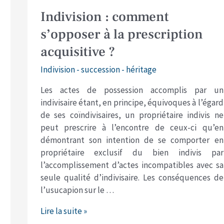
Indivision
Indivision : comment
:
s’opposer à la prescription
comment
acquisitive ?
s’opposer
à
Indivision - succession - héritage
la
prescription
Les actes de possession accomplis par un
acquisitive
indivisaire étant, en principe, équivoques à l’égard
?
de ses coïndivisaires, un propriétaire indivis ne
peut prescrire à l’encontre de ceux-ci qu’en
démontrant son intention de se comporter en
propriétaire exclusif du bien indivis par
l’accomplissement d’actes incompatibles avec sa
seule qualité d’indivisaire. Les conséquences de
l’usucapion sur le …
Lire la suite »