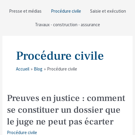
Presse et médias
Procédure civile
Saisie et exécution
Travaux - construction - assurance
Procédure civile
Accueil
Blog
Procédure civile
Preuves
Preuves en justice : comment
en
se constituer un dossier que
justice
:
le juge ne peut pas écarter
comment
se
Procédure civile
constituer