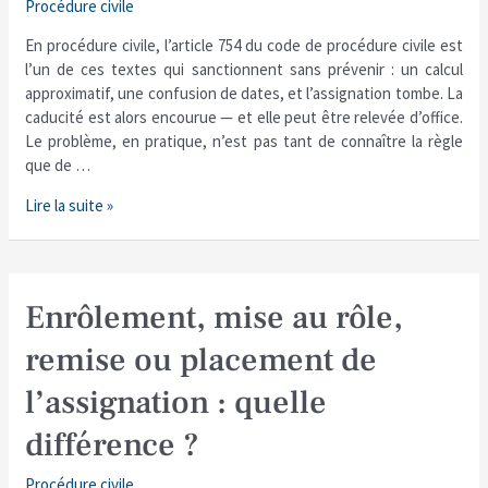
Procédure civile
jours
de
En procédure civile, l’article 754 du code de procédure civile est
l’article
l’un de ces textes qui sanctionnent sans prévenir : un calcul
754
approximatif, une confusion de dates, et l’assignation tombe. La
CPC
caducité est alors encourue — et elle peut être relevée d’office.
?
Le problème, en pratique, n’est pas tant de connaître la règle
que de …
Lire la suite »
Enrôlement,
Enrôlement, mise au rôle,
mise
remise ou placement de
au
rôle,
l’assignation : quelle
remise
ou
différence ?
placement
de
Procédure civile