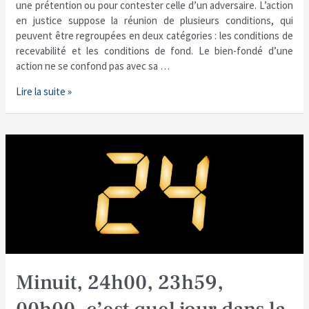
différence
une prétention ou pour contester celle d’un adversaire. L’action
?
en justice suppose la réunion de plusieurs conditions, qui
peuvent être regroupées en deux catégories : les conditions de
recevabilité et les conditions de fond. Le bien-fondé d’une
action ne se confond pas avec sa …
Lire la suite »
Minuit,
24h00,
23h59,
00h00,
c’est
quel
jour
dans
la
Minuit, 24h00, 23h59,
loi
?