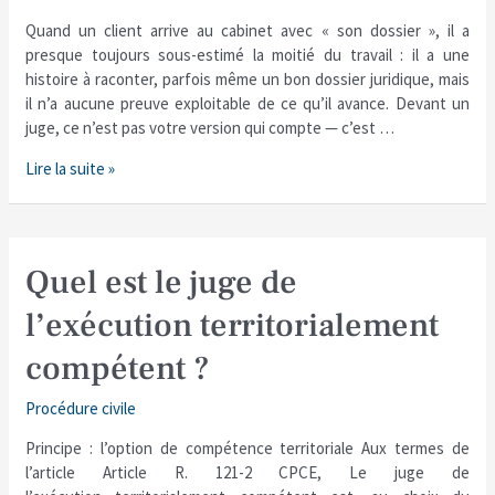
un
Quand un client arrive au cabinet avec « son dossier », il a
dossier
presque toujours sous-estimé la moitié du travail : il a une
que
histoire à raconter, parfois même un bon dossier juridique, mais
le
il n’a aucune preuve exploitable de ce qu’il avance. Devant un
juge
juge, ce n’est pas votre version qui compte — c’est …
ne
peut
Lire la suite »
pas
écarter
Quel
Quel est le juge de
est
l’exécution territorialement
le
juge
compétent ?
de
l’exécution
Procédure civile
territorialement
compétent
Principe : l’option de compétence territoriale Aux termes de
?
l’article Article R. 121-2 CPCE, Le juge de