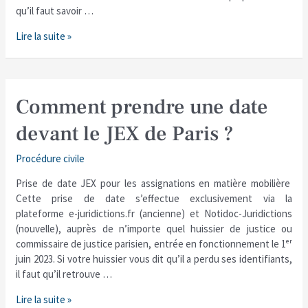
qu’il faut savoir …
Lire la suite »
Comment
Comment prendre une date
prendre
devant le JEX de Paris ?
une
date
Procédure civile
devant
le
Prise de date JEX pour les assignations en matière mobilière
JEX
Cette prise de date s’effectue exclusivement via la
de
plateforme e-juridictions.fr (ancienne) et Notidoc-Juridictions
Paris
(nouvelle), auprès de n’importe quel huissier de justice ou
?
commissaire de justice parisien, entrée en fonctionnement le 1ᵉʳ
juin 2023. Si votre huissier vous dit qu’il a perdu ses identifiants,
il faut qu’il retrouve …
Lire la suite »