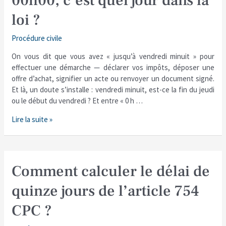
00h00, c’est quel jour dans la
loi ?
Procédure civile
On vous dit que vous avez « jusqu’à vendredi minuit » pour
effectuer une démarche — déclarer vos impôts, déposer une
offre d’achat, signifier un acte ou renvoyer un document signé.
Et là, un doute s’installe : vendredi minuit, est-ce la fin du jeudi
ou le début du vendredi ? Et entre « 0 h …
Lire la suite »
Comment
Comment calculer le délai de
calculer
quinze jours de l’article 754
le
délai
CPC ?
de
quinze