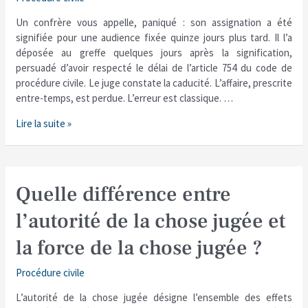
l’assignation
:
Un confrère vous appelle, paniqué : son assignation a été
quelle
signifiée pour une audience fixée quinze jours plus tard. Il l’a
différence
déposée au greffe quelques jours après la signification,
?
persuadé d’avoir respecté le délai de l’article 754 du code de
procédure civile. Le juge constate la caducité. L’affaire, prescrite
entre-temps, est perdue. L’erreur est classique. …
Lire la suite »
Quelle
Quelle différence entre
différence
l’autorité de la chose jugée et
entre
l’autorité
la force de la chose jugée ?
de
la
Procédure civile
chose
jugée
L’autorité de la chose jugée désigne l’ensemble des effets
et