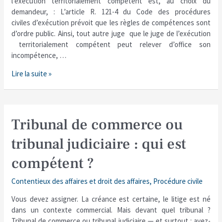
l’exécution territorialement compétent est, au choix du
demandeur, : L’article R. 121-4 du Code des procédures
civiles d’exécution prévoit que les règles de compétences sont
d’ordre public. Ainsi, tout autre juge que le juge de l’exécution
territorialement compétent peut relever d’office son
incompétence, …
Lire la suite »
Tribunal
Tribunal de commerce ou
de
tribunal judiciaire : qui est
commerce
ou
compétent ?
tribunal
judiciaire
Contentieux des affaires et droit des affaires
,
Procédure civile
:
qui
Vous devez assigner. La créance est certaine, le litige est né
est
dans un contexte commercial. Mais devant quel tribunal ?
compétent
Tribunal de commerce ou tribunal judiciaire — et surtout : avez-