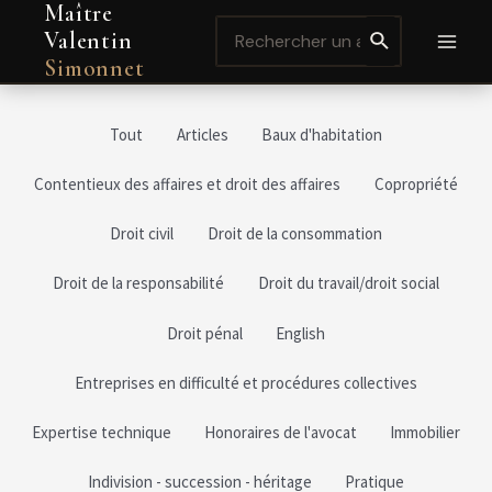
Maître
Aller
Pagination
MAI
Search
au
des
Valentin
for:
contenu
publications
MEN
Simonnet
Tout
Articles
Baux d'habitation
Contentieux des affaires et droit des affaires
Copropriété
Droit civil
Droit de la consommation
Droit de la responsabilité
Droit du travail/droit social
Droit pénal
English
Entreprises en difficulté et procédures collectives
Expertise technique
Honoraires de l'avocat
Immobilier
Indivision - succession - héritage
Pratique