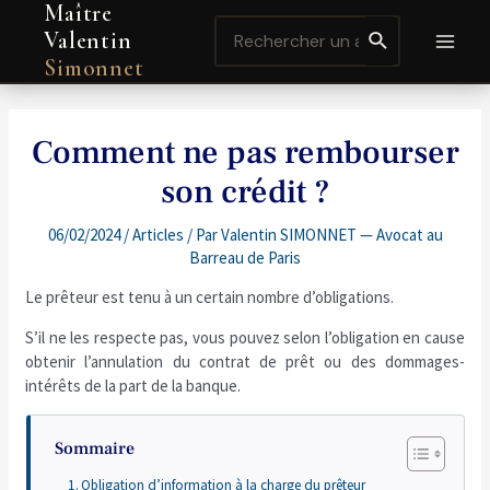
Maître
Aller
Navigation
MAI
Search
au
de
Valentin
for:
contenu
l’article
MEN
Simonnet
Comment ne pas rembourser
son crédit ?
06/02/2024
/
Articles
/ Par
Valentin SIMONNET — Avocat au
Barreau de Paris
Le prêteur est tenu à un certain nombre d’obligations.
S’il ne les respecte pas, vous pouvez selon l’obligation en cause
obtenir l’annulation du contrat de prêt ou des dommages-
intérêts de la part de la banque.
Sommaire
Obligation d’information à la charge du prêteur