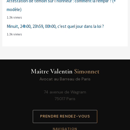
Attestation de témoin sur l’honneur : comment la remplir ? (+
modèle)
1.3k views
Minuit, 24h00, 23h59, 00h00, c’est quel jour dans la loi ?
1.3k views
Maître Valentin
Simonnet
Avocat au Barreau de Paris
74 avenue de Wagram
75017 Paris
PRENDRE RENDEZ-VOUS
NAVIGATION