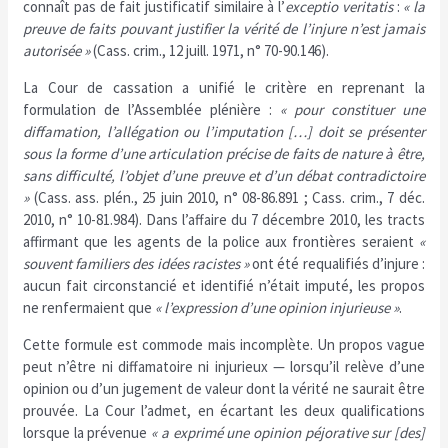
connaît pas de fait justificatif similaire à l’
exceptio veritatis
:
« la
preuve de faits pouvant justifier la vérité de l’injure n’est jamais
autorisée »
(Cass. crim., 12 juill. 1971, n° 70-90.146).
La Cour de cassation a unifié le critère en reprenant la
formulation de l’Assemblée plénière :
« pour constituer une
diffamation, l’allégation ou l’imputation […] doit se présenter
sous la forme d’une articulation précise de faits de nature à être,
sans difficulté, l’objet d’une preuve et d’un débat contradictoire
»
(Cass. ass. plén., 25 juin 2010, n° 08-86.891 ; Cass. crim., 7 déc.
2010, n° 10-81.984). Dans l’affaire du 7 décembre 2010, les tracts
affirmant que les agents de la police aux frontières seraient
«
souvent familiers des idées racistes »
ont été requalifiés d’injure :
aucun fait circonstancié et identifié n’était imputé, les propos
ne renfermaient que
« l’expression d’une opinion injurieuse »
.
Cette formule est commode mais incomplète. Un propos vague
peut n’être ni diffamatoire ni injurieux — lorsqu’il relève d’une
opinion ou d’un jugement de valeur dont la vérité ne saurait être
prouvée. La Cour l’admet, en écartant les deux qualifications
lorsque la prévenue
« a exprimé une opinion péjorative sur [des]