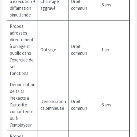
à exécution +
Chantage
Droit
6 ans
diffamation
aggravé
commun
simultanée
Propos
adressés
directement
à un agent
Droit
Outrage
1 an
public dans
commun
l’exercice de
ses
fonctions
Dénonciation
de faits
inexacts à
Dénonciation
Droit
l’autorité
6 ans
calomnieuse
commun
compétente
ou à
l’employeur
Propos