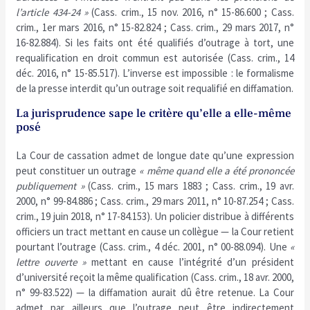
l’article 434-24 »
(Cass. crim., 15 nov. 2016, n° 15-86.600 ; Cass.
crim., 1er mars 2016, n° 15-82.824 ; Cass. crim., 29 mars 2017, n°
16-82.884). Si les faits ont été qualifiés d’outrage à tort, une
requalification en droit commun est autorisée (Cass. crim., 14
déc. 2016, n° 15-85.517). L’inverse est impossible : le formalisme
de la presse interdit qu’un outrage soit requalifié en diffamation.
La jurisprudence sape le critère qu’elle a elle-même
posé
La Cour de cassation admet de longue date qu’une expression
peut constituer un outrage
« même quand elle a été prononcée
publiquement »
(Cass. crim., 15 mars 1883 ; Cass. crim., 19 avr.
2000, n° 99-84.886 ; Cass. crim., 29 mars 2011, n° 10-87.254 ; Cass.
crim., 19 juin 2018, n° 17-84.153). Un policier distribue à différents
officiers un tract mettant en cause un collègue — la Cour retient
pourtant l’outrage (Cass. crim., 4 déc. 2001, n° 00-88.094). Une
«
lettre ouverte »
mettant en cause l’intégrité d’un président
d’université reçoit la même qualification (Cass. crim., 18 avr. 2000,
n° 99-83.522) — la diffamation aurait dû être retenue. La Cour
admet par ailleurs que l’outrage peut être indirectement