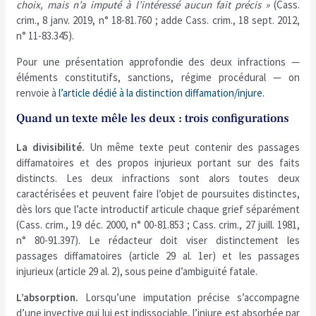
choix, mais n’a imputé à l’intéressé aucun fait précis »
(Cass.
crim., 8 janv. 2019, n° 18-81.760 ; adde Cass. crim., 18 sept. 2012,
n° 11-83.345).
Pour une présentation approfondie des deux infractions —
éléments constitutifs, sanctions, régime procédural — on
renvoie à
l’article dédié à la distinction diffamation/injure
.
Quand un texte mêle les deux : trois configurations
La divisibilité.
Un même texte peut contenir des passages
diffamatoires et des propos injurieux portant sur des faits
distincts. Les deux infractions sont alors toutes deux
caractérisées et peuvent faire l’objet de poursuites distinctes,
dès lors que l’acte introductif articule chaque grief séparément
(Cass. crim., 19 déc. 2000, n° 00-81.853 ; Cass. crim., 27 juill. 1981,
n° 80-91.397). Le rédacteur doit viser distinctement les
passages diffamatoires (article 29 al. 1er) et les passages
injurieux (article 29 al. 2), sous peine d’ambiguïté fatale.
L’absorption.
Lorsqu’une imputation précise s’accompagne
d’une invective qui lui est indissociable, l’injure est absorbée par