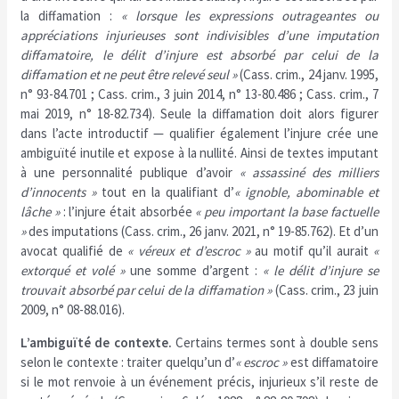
la diffamation :
« lorsque les expressions outrageantes ou
appréciations injurieuses sont indivisibles d’une imputation
diffamatoire, le délit d’injure est absorbé par celui de la
diffamation et ne peut être relevé seul »
(Cass. crim., 24 janv. 1995,
n° 93-84.701 ; Cass. crim., 3 juin 2014, n° 13-80.486 ; Cass. crim., 7
mai 2019, n° 18-82.734). Seule la diffamation doit alors figurer
dans l’acte introductif — qualifier également l’injure crée une
ambiguïté inutile et expose à la nullité. Ainsi de textes imputant
à une personnalité publique d’avoir
« assassiné des milliers
d’innocents »
tout en la qualifiant d’
« ignoble, abominable et
lâche »
: l’injure était absorbée
« peu important la base factuelle
»
des imputations (Cass. crim., 26 janv. 2021, n° 19-85.762). Et d’un
avocat qualifié de
« véreux et d’escroc »
au motif qu’il aurait
«
extorqué et volé »
une somme d’argent :
« le délit d’injure se
trouvait absorbé par celui de la diffamation »
(Cass. crim., 23 juin
2009, n° 08-88.016).
L’ambiguïté de contexte.
Certains termes sont à double sens
selon le contexte : traiter quelqu’un d’
« escroc »
est diffamatoire
si le mot renvoie à un événement précis, injurieux s’il reste de