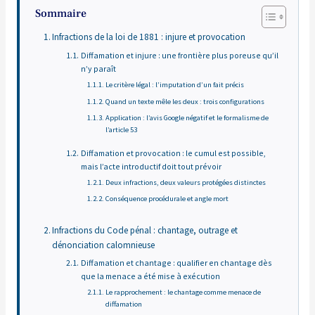
Sommaire
Infractions de la loi de 1881 : injure et provocation
Diffamation et injure : une frontière plus poreuse qu’il
n’y paraît
Le critère légal : l’imputation d’un fait précis
Quand un texte mêle les deux : trois configurations
Application : l’avis Google négatif et le formalisme de
l’article 53
Diffamation et provocation : le cumul est possible,
mais l’acte introductif doit tout prévoir
Deux infractions, deux valeurs protégées distinctes
Conséquence procédurale et angle mort
Infractions du Code pénal : chantage, outrage et
dénonciation calomnieuse
Diffamation et chantage : qualifier en chantage dès
que la menace a été mise à exécution
Le rapprochement : le chantage comme menace de
diffamation