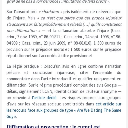
grief de ne pas avoir dénoncé l’imputation de faits précis »
.
Sur l’absorption :
« charlatan »
pris isolément ne relèverait que
de l’injure. Mais
« ce n’est que parce que ces propos injurieux
s’adossent aux faits précédemment relatés […] qu’ils constituent
une diffamation »
— et la diffamation absorbe l’injure (Cass.
crim., 7 nov. 1989, n° 86-90.811 ; Cass. crim., 24 sept. 1996, n° 96-
84.909 ; Cass. crim., 23 juin 2009, n° 08-88.016). 1 500 euros de
provision sur le préjudice moral et 1 500 euros sur le préjudice
réputationnel sont accordés à titre provisionnel.
La règle pratique : lorsqu’un avis en ligne combine narration
précise et conclusion injurieuse, citer l’ensemble du
commentaire dans l’acte introductif et qualifier uniquement en
diffamation. Sur le régime procédural complet des avis Google —
délais, signalement LCEN, identification de l’auteur anonyme —
on renvoie à
l’article dédié
. Les risques propres aux groupes
d’avis sur les réseaux sociaux sont traités dans
cet article sur
les recours face aux groupes de type « Are We Dating The Same
Guy »
.
Diffamation et provocation : le cumul est