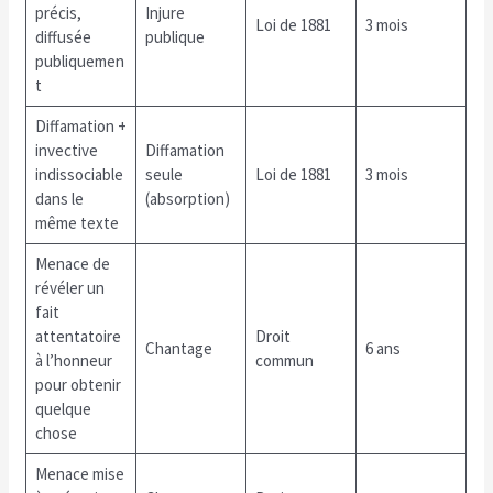
précis,
Injure
Loi de 1881
3 mois
diffusée
publique
publiquemen
t
Diffamation +
invective
Diffamation
indissociable
seule
Loi de 1881
3 mois
dans le
(absorption)
même texte
Menace de
révéler un
fait
attentatoire
Droit
Chantage
6 ans
à l’honneur
commun
pour obtenir
quelque
chose
Menace mise