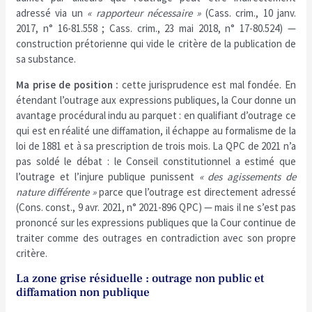
adressé via un
« rapporteur nécessaire »
(Cass. crim., 10 janv.
2017, n° 16-81.558 ; Cass. crim., 23 mai 2018, n° 17-80.524) —
construction prétorienne qui vide le critère de la publication de
sa substance.
Ma prise de position :
cette jurisprudence est mal fondée. En
étendant l’outrage aux expressions publiques, la Cour donne un
avantage procédural indu au parquet : en qualifiant d’outrage ce
qui est en réalité une diffamation, il échappe au formalisme de la
loi de 1881 et à sa prescription de trois mois. La QPC de 2021 n’a
pas soldé le débat : le Conseil constitutionnel a estimé que
l’outrage et l’injure publique punissent
« des agissements de
nature différente »
parce que l’outrage est directement adressé
(Cons. const., 9 avr. 2021, n° 2021-896 QPC) — mais il ne s’est pas
prononcé sur les expressions publiques que la Cour continue de
traiter comme des outrages en contradiction avec son propre
critère.
La zone grise résiduelle : outrage non public et
diffamation non publique