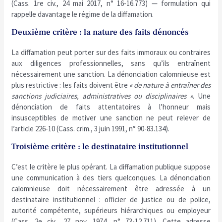
(Cass. 1re civ., 24 mai 2017, n° 16-16.773) — formulation qui
rappelle davantage le régime de la diffamation.
Deuxième critère : la nature des faits dénoncés
La diffamation peut porter sur des faits immoraux ou contraires
aux diligences professionnelles, sans qu’ils entraînent
nécessairement une sanction. La dénonciation calomnieuse est
plus restrictive : les faits doivent être
« de nature à entraîner des
sanctions judiciaires, administratives ou disciplinaires »
. Une
dénonciation de faits attentatoires à l’honneur mais
insusceptibles de motiver une sanction ne peut relever de
l’article 226-10 (Cass. crim., 3 juin 1991, n° 90-83.134).
Troisième critère : le destinataire institutionnel
C’est le critère le plus opérant. La diffamation publique suppose
une communication à des tiers quelconques. La dénonciation
calomnieuse doit nécessairement être adressée à un
destinataire institutionnel : officier de justice ou de police,
autorité compétente, supérieurs hiérarchiques ou employeur
(Cass. 2e civ., 27 nov. 1974, n° 73-12.711). Cette adresse