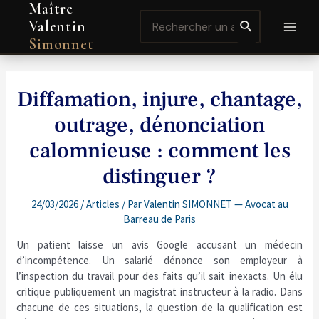
Maître
Aller
Navigation
MAI
Search
au
de
Valentin
for:
contenu
l’article
MEN
Simonnet
Diffamation, injure, chantage,
outrage, dénonciation
calomnieuse : comment les
distinguer ?
24/03/2026
/
Articles
/ Par
Valentin SIMONNET — Avocat au
Barreau de Paris
Un patient laisse un avis Google accusant un médecin
d’incompétence. Un salarié dénonce son employeur à
l’inspection du travail pour des faits qu’il sait inexacts. Un élu
critique publiquement un magistrat instructeur à la radio. Dans
chacune de ces situations, la question de la qualification est