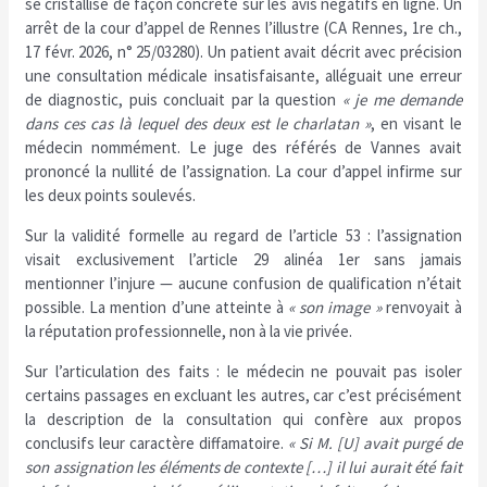
se cristallise de façon concrète sur les avis négatifs en ligne. Un
arrêt de la cour d’appel de Rennes l’illustre (CA Rennes, 1re ch.,
17 févr. 2026, n° 25/03280). Un patient avait décrit avec précision
une consultation médicale insatisfaisante, alléguait une erreur
de diagnostic, puis concluait par la question
« je me demande
dans ces cas là lequel des deux est le charlatan »
, en visant le
médecin nommément. Le juge des référés de Vannes avait
prononcé la nullité de l’assignation. La cour d’appel infirme sur
les deux points soulevés.
Sur la validité formelle au regard de l’article 53 : l’assignation
visait exclusivement l’article 29 alinéa 1er sans jamais
mentionner l’injure — aucune confusion de qualification n’était
possible. La mention d’une atteinte à
« son image »
renvoyait à
la réputation professionnelle, non à la vie privée.
Sur l’articulation des faits : le médecin ne pouvait pas isoler
certains passages en excluant les autres, car c’est précisément
la description de la consultation qui confère aux propos
conclusifs leur caractère diffamatoire.
« Si M. [U] avait purgé de
son assignation les éléments de contexte […] il lui aurait été fait