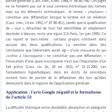
portée générale (Cass. crim., 6 déc. 1988, n° 88-80.798). Les juges
ne se fondent pas sur le seul contenu intrinsèque des termes
mais sur les éléments extrinsèques : le terme
« charlatan »
constitue une diffamation lorsque la victime est un médecin
(Cass. crim., 14 avr. 1992, n° 87-80.411), tandis que la qualification
de
« nazi »
, détachée de tout fait identifiable et simplement
destinée à blesser, reste une injure (CA Paris, 1er juin 1995). Ce
cas rejoint le tiers-terme : certains propos n’entrent dans
aucune des deux qualifications. La mention dans des
conclusions que l’adversaire aurait agi
« d’une mauvaise foi qui
confine à l’escroquerie »
ne constitue pas une diffamation —
l’invocation d’une quasi-escroquerie n’est pas l’imputation d’un
fait précis (Cass. civ. 2e, 20 avr. 2023, n° 21-22.206). Les
formulations hyperboliques dans les écrits de procédure
restent hors de portée de la diffamation dès lors qu’elles
demeurent dans le registre de l’appréciation générale.
Application : l’avis Google négatif et le formalisme
de l’article 53
La difficulté théorique entre divisibilité, absorption et ambiguïté