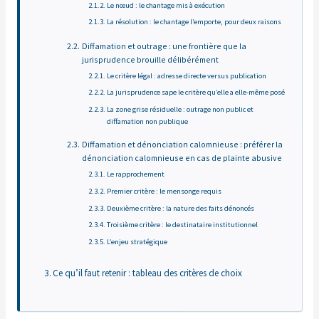
Le nœud : le chantage mis à exécution
La résolution : le chantage l’emporte, pour deux raisons
Diffamation et outrage : une frontière que la
jurisprudence brouille délibérément
Le critère légal : adresse directe versus publication
La jurisprudence sape le critère qu’elle a elle-même posé
La zone grise résiduelle : outrage non public et
diffamation non publique
Diffamation et dénonciation calomnieuse : préférer la
dénonciation calomnieuse en cas de plainte abusive
Le rapprochement
Premier critère : le mensonge requis
Deuxième critère : la nature des faits dénoncés
Troisième critère : le destinataire institutionnel
L’enjeu stratégique
Ce qu’il faut retenir : tableau des critères de choix