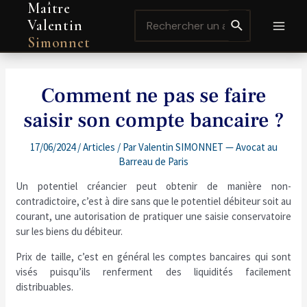
Maître
Aller
Navigation
MAI
Search
au
de
Valentin
for:
contenu
l’article
MEN
Simonnet
Comment ne pas se faire
saisir son compte bancaire ?
17/06/2024
/
Articles
/ Par
Valentin SIMONNET — Avocat au
Barreau de Paris
Un potentiel créancier peut obtenir de manière non-
contradictoire, c’est à dire sans que le potentiel débiteur soit au
courant, une autorisation de pratiquer une saisie conservatoire
sur les biens du débiteur.
Prix de taille, c’est en général les comptes bancaires qui sont
visés puisqu’ils renferment des liquidités facilement
distribuables.