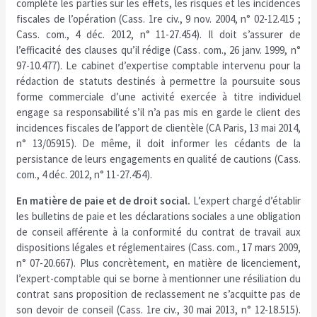
complète les parties sur les effets, les risques et les incidences
fiscales de l’opération (Cass. 1re civ., 9 nov. 2004, n° 02-12.415 ;
Cass. com., 4 déc. 2012, n° 11-27.454). Il doit s’assurer de
l’efficacité des clauses qu’il rédige (Cass. com., 26 janv. 1999, n°
97-10.477). Le cabinet d’expertise comptable intervenu pour la
rédaction de statuts destinés à permettre la poursuite sous
forme commerciale d’une activité exercée à titre individuel
engage sa responsabilité s’il n’a pas mis en garde le client des
incidences fiscales de l’apport de clientèle (CA Paris, 13 mai 2014,
n° 13/05915). De même, il doit informer les cédants de la
persistance de leurs engagements en qualité de cautions (Cass.
com., 4 déc. 2012, n° 11-27.454).
En matière de paie et de droit social.
L’expert chargé d’établir
les bulletins de paie et les déclarations sociales a une obligation
de conseil afférente à la conformité du contrat de travail aux
dispositions légales et réglementaires (Cass. com., 17 mars 2009,
n° 07-20.667). Plus concrètement, en matière de licenciement,
l’expert-comptable qui se borne à mentionner une résiliation du
contrat sans proposition de reclassement ne s’acquitte pas de
son devoir de conseil (Cass. 1re civ., 30 mai 2013, n° 12-18.515).