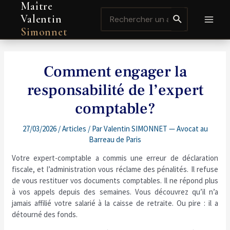
Maître
Aller
Navigation
MAI
Search
au
de
Valentin
for:
contenu
l’article
MEN
Simonnet
Comment engager la
responsabilité de l’expert
comptable?
27/03/2026
/
Articles
/ Par
Valentin SIMONNET — Avocat au
Barreau de Paris
Votre expert-comptable a commis une erreur de déclaration
fiscale, et l’administration vous réclame des pénalités. Il refuse
de vous restituer vos documents comptables. Il ne répond plus
à vos appels depuis des semaines. Vous découvrez qu’il n’a
jamais affilié votre salarié à la caisse de retraite. Ou pire : il a
détourné des fonds.