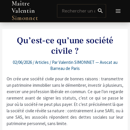
Maître
Aller
Navigation
MAI
Search
au
de
Valentin
for:
contenu
l’article
MEN
Simonnet
Qu’est-ce qu’une société
civile ?
02/06/2026
/
Articles
/ Par
Valentin SIMONNET — Avocat au
Barreau de Paris
On crée une société civile pour de bonnes raisons : transmettre
un patrimoine immobilier sans le démembrer, investir à plusieurs,
exercer une profession libérale en commun. Ce que l’on regarde
rarement avant de signer les statuts, c’est ce qui se passe le
jour où la société ne peut plus payer. Et c’est précisément là que
la société civile révèle sa nature : contrairement à une SARL ou à
une SAS, les associés répondent des dettes sociales sur leur
patrimoine personnel, sans limite.