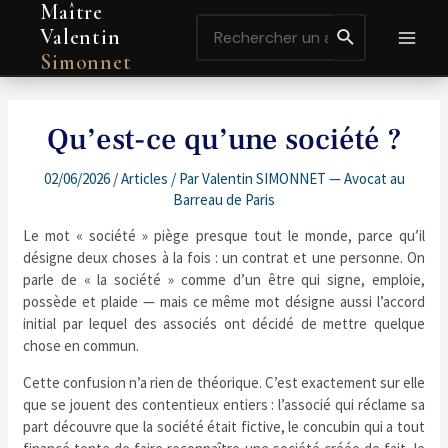
Maître
Aller
Navigation
MAI
Search
au
de
Valentin
for:
contenu
l’article
MEN
Simonnet
Qu’est-ce qu’une société ?
02/06/2026
/
Articles
/ Par
Valentin SIMONNET — Avocat au
Barreau de Paris
Le mot « société » piège presque tout le monde, parce qu’il
désigne deux choses à la fois : un contrat et une personne. On
parle de « la société » comme d’un être qui signe, emploie,
possède et plaide — mais ce même mot désigne aussi l’accord
initial par lequel des associés ont décidé de mettre quelque
chose en commun.
Cette confusion n’a rien de théorique. C’est exactement sur elle
que se jouent des contentieux entiers : l’associé qui réclame sa
part découvre que la société était fictive, le concubin qui a tout