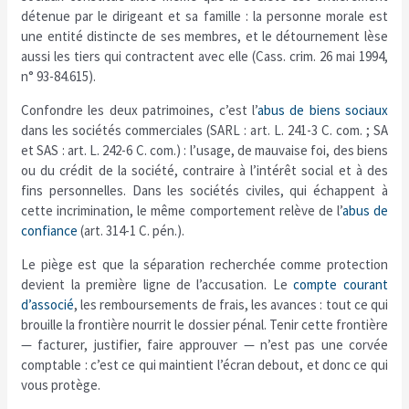
détenue par le dirigeant et sa famille : la personne morale est
une entité distincte de ses membres, et le détournement lèse
aussi les tiers qui contractent avec elle (Cass. crim. 26 mai 1994,
n° 93-84.615).
Confondre les deux patrimoines, c’est l’
abus de biens sociaux
dans les sociétés commerciales (SARL : art. L. 241-3 C. com. ; SA
et SAS : art. L. 242-6 C. com.) : l’usage, de mauvaise foi, des biens
ou du crédit de la société, contraire à l’intérêt social et à des
fins personnelles. Dans les sociétés civiles, qui échappent à
cette incrimination, le même comportement relève de l’
abus de
confiance
(art. 314-1 C. pén.).
Le piège est que la séparation recherchée comme protection
devient la première ligne de l’accusation. Le
compte courant
d’associé
, les remboursements de frais, les avances : tout ce qui
brouille la frontière nourrit le dossier pénal. Tenir cette frontière
— facturer, justifier, faire approuver — n’est pas une corvée
comptable : c’est ce qui maintient l’écran debout, et donc ce qui
vous protège.