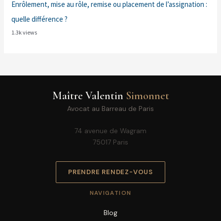
Enrôlement, mise au rôle, remise ou placement de l’assignation :
quelle différence ?
1.3k views
Maître Valentin
Simonnet
Avocat au Barreau de Paris
74 avenue de Wagram
75017 Paris
PRENDRE RENDEZ-VOUS
NAVIGATION
Blog