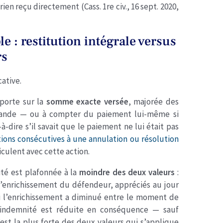
en reçu directement (Cass. 1re civ., 16 sept. 2020,
e : restitution intégrale versus
rs
cative.
 porte sur la
somme exacte versée
, majorée des
mande — ou à compter du paiement lui-même si
à-dire s’il savait que le paiement ne lui était pas
tions consécutives à une annulation ou résolution
ticulent avec cette action.
ité est plafonnée à la
moindre des deux valeurs
:
enrichissement du défendeur, appréciés au jour
. Si l’enrichissement a diminué entre le moment de
l’indemnité est réduite en conséquence — sauf
’est la plus forte des deux valeurs qui s’applique