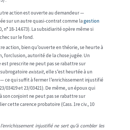
3) :
utre action est ouverte au demandeur —
dée sur un autre quasi-contrat comme la
gestion
20, n° 18-14.673). La subsidiarité opère même si
échec sur le fond.
re action, bien qu’ouverte en théorie, se heurte à
, forclusion, autorité de la chose jugée. Un
 est prescrite ne peut pas se rabattre sur
on subrogatoire
existait
, elle s’est heurtée à un
— ce qui suffit à fermer l’enrichissement injustifié
5, 23/03419 et 23/03421). De même, un époux qui
 son conjoint ne peut pas se rabattre sur
ier cette carence probatoire (Cass. 1re civ., 10
 l’enrichissement injustifié ne sert qu’à combler les