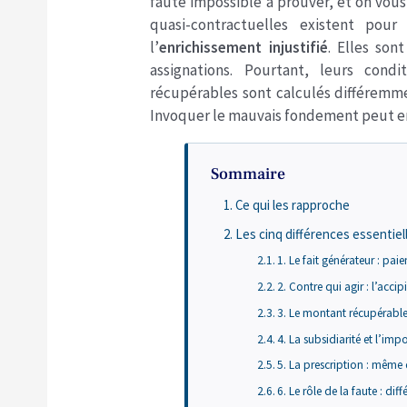
faute impossible à prouver, et on vous 
quasi-contractuelles existent pour
l’
enrichissement injustifié
. Elles son
assignations. Pourtant, leurs con
récupérables sont calculés différemmen
Invoquer le mauvais fondement peut ent
Sommaire
Ce qui les rapproche
Les cinq différences essentiel
1. Le fait générateur : p
2. Contre qui agir : l’accip
3. Le montant récupérable 
4. La subsidiarité et l’imp
5. La prescription : même 
6. Le rôle de la faute : dif