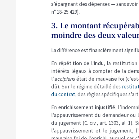
s’épargnant des dépenses — sans avoir ri
n° 18-25.429).
3. Le montant récupérabl
moindre des deux valeu
La différence est financièrement signifi
En
répétition de l’indu
, la restitution
intérêts légaux à compter de la de
l’
accipiens
était de mauvaise foi (c’est-
dû). Sur le régime détaillé des
restitu
du contrat
, des règles spécifiques s’ar
En
enrichissement injustifié
, l’indemn
l’appauvrissement du demandeur ou l’
du jugement (C. civ., art. 1303, al. 1)
l’appauvrissement et le jugement, 
mauvaise foi de l’enrichi, auquel cas c