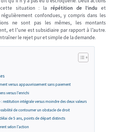
dit qu’il n’y a pas eu d’escroquerie. Deux actions
 cette situation : la
répétition de l’indu
et
t régulièrement confondues, y compris dans les
ditions ne sont pas les mêmes, les montants
t, et l’une est subsidiaire par rapport à l’autre.
raîner le rejet pur et simple de la demande.
les
aiement versus appauvrissement sans paiement
iens versus l’enrichi
: restitution intégrale versus moindre des deux valeurs
ossibilité de contourner un obstacle de droit
délai de 5 ans, points de départ distincts
férent selon l’action