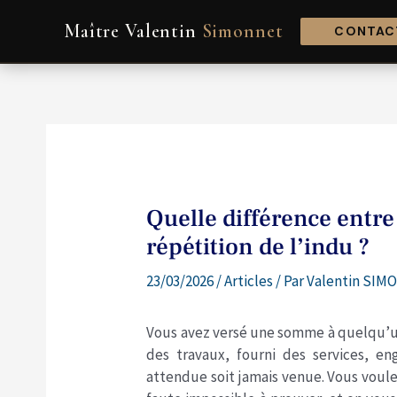
Aller
Navigation
Maître Valentin
Simonnet
au
de
CONTACT
contenu
l’article
Quelle différence entre
répétition de l’indu ?
23/03/2026
/
Articles
/ Par
Valentin SIMO
Vous avez versé une somme à quelqu’un q
des travaux, fourni des services, e
attendue soit jamais venue. Vous voulez