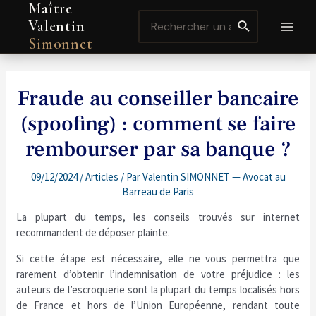
Maître
Aller
Navigation
MAI
Search
au
de
Valentin
for:
contenu
l’article
MEN
Simonnet
Fraude au conseiller bancaire
(spoofing) : comment se faire
rembourser par sa banque ?
09/12/2024
/
Articles
/ Par
Valentin SIMONNET — Avocat au
Barreau de Paris
La plupart du temps, les conseils trouvés sur internet
recommandent de déposer plainte.
Si cette étape est nécessaire, elle ne vous permettra que
rarement d’obtenir l’indemnisation de votre préjudice : les
auteurs de l’escroquerie sont la plupart du temps localisés hors
de France et hors de l’Union Européenne, rendant toute