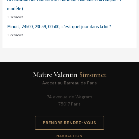
modèle)
1.3k views
Minuit, 24h00, 23h59, 00h00, c’est quel jour dans la loi ?
1.2k views
Maître Valentin
Simonnet
Avocat au Barreau de Paris
74 avenue de Wagram
75017 Paris
PRENDRE RENDEZ-VOUS
NAVIGATION