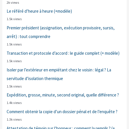
2k views
Le référé d’heure à heure (+modèle)
1.5k views
Premier président (assignation, exécution provisoire, sursis,
arrêt) : tout comprendre
1.5k views
Transaction et protocole d’accord : le guide complet (+ modèle)
1.5k views
Isoler par l’extérieur en empiétant chez le voisin : légal ? La
servitude d’isolation thermique
1.5k views
Expédition, grosse, minute, second original, quelle différence ?
1.4k views
Comment obtenir la copie d’un dossier pénal et de l’enquête ?
1.3k views
Attestation de témoin sur l’honneur : comment la remplir ? (+