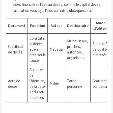
aides financières liées au décès, comme le capital décès,
l’allocation veuvage, l’aide au frais d’obsèques, etc.
Modalité
Document
Fonction
Auteur
Destinataire
d’obtentio
Constater
Mairie, Insee,
le décès
Sur justificat
Certificat
proches,
et en
Médecin
de qualité et
de décès
autorités,
préciser la
d’intérêt
organismes
cause
Attester
de
Acte de
l’identité,
Toute
Gratuitemen
Mairie
décès
de la date
personne
sur demande
et du lieu
du décès