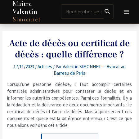
Maître
Aller
Navigation
MAI
Search
au
de
Valentin
for:
contenu
l’article
MEN
Simonnet
Acte de décès ou certificat de
décès : quelle différence ?
17/11/2023
/
Articles
/ Par
Valentin SIMONNET — Avocat au
Barreau de Paris
Lorsqu’une personne décède, il faut accomplir certaines
formalités administratives pour constater le décès et en
informer les autorités compétentes. Parmi ces formalités, il y a
la rédaction et la délivrance de deux documents importants : le
certificat de décès et l’acte de décès. Mais à quoi servent ces
documents et quelle est la différence entre eux ? C’est ce que
nous allons voir dans cet article.