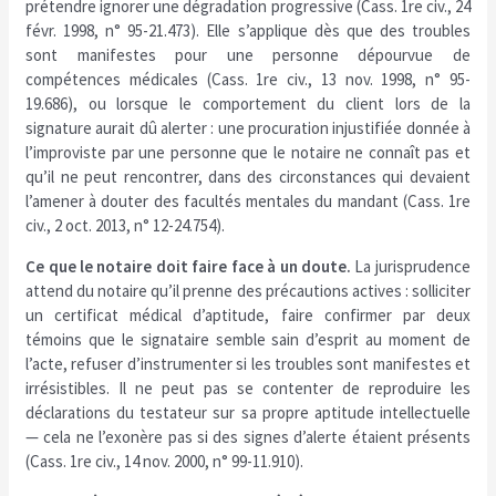
prétendre ignorer une dégradation progressive (Cass. 1re civ., 24
févr. 1998, n° 95-21.473). Elle s’applique dès que des troubles
sont manifestes pour une personne dépourvue de
compétences médicales (Cass. 1re civ., 13 nov. 1998, n° 95-
19.686), ou lorsque le comportement du client lors de la
signature aurait dû alerter : une procuration injustifiée donnée à
l’improviste par une personne que le notaire ne connaît pas et
qu’il ne peut rencontrer, dans des circonstances qui devaient
l’amener à douter des facultés mentales du mandant (Cass. 1re
civ., 2 oct. 2013, n° 12-24.754).
Ce que le notaire doit faire face à un doute.
La jurisprudence
attend du notaire qu’il prenne des précautions actives : solliciter
un certificat médical d’aptitude, faire confirmer par deux
témoins que le signataire semble sain d’esprit au moment de
l’acte, refuser d’instrumenter si les troubles sont manifestes et
irrésistibles. Il ne peut pas se contenter de reproduire les
déclarations du testateur sur sa propre aptitude intellectuelle
— cela ne l’exonère pas si des signes d’alerte étaient présents
(Cass. 1re civ., 14 nov. 2000, n° 99-11.910).