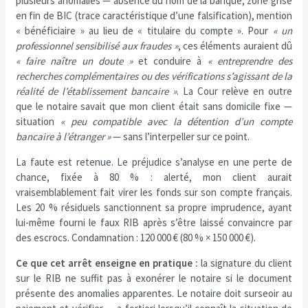
plusieurs anomalies — absence du nom de la banque, zone grise
en fin de BIC (trace caractéristique d’une falsification), mention
« bénéficiaire » au lieu de « titulaire du compte ». Pour
« un
professionnel sensibilisé aux fraudes »
, ces éléments auraient dû
« faire naître un doute »
et conduire à
« entreprendre des
recherches complémentaires ou des vérifications s’agissant de la
réalité de l’établissement bancaire »
. La Cour relève en outre
que le notaire savait que mon client était sans domicile fixe —
situation
« peu compatible avec la détention d’un compte
bancaire à l’étranger »
— sans l’interpeller sur ce point.
La faute est retenue. Le préjudice s’analyse en une perte de
chance, fixée à 80 % : alerté, mon client aurait
vraisemblablement fait virer les fonds sur son compte français.
Les 20 % résiduels sanctionnent sa propre imprudence, ayant
lui-même fourni le faux RIB après s’être laissé convaincre par
des escrocs. Condamnation : 120 000 € (80 % × 150 000 €).
Ce que cet arrêt enseigne en pratique :
la signature du client
sur le RIB ne suffit pas à exonérer le notaire si le document
présente des anomalies apparentes. Le notaire doit surseoir au