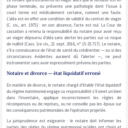
phase terminale, ou présente une pathologie dont l’issue à
court terme est médicalement certaine, commet une faute.
L’aléa est en effet une condition de validité du contrat de viager
(C. civ., art. 1975) : en son absence, l’acte est nul. La Cour de
cassation a retenu la responsabilité du notaire pour avoir reçu
un viager dépourvu d’aléa sans alerter les parties sur ce risque
de nullité (Cass. 1re civ., 21 sept. 2016, n° 15-25.717). Le notaire,
s’il a connaissance de l’état de santé du crédirentier — ou si des
circonstances évidentes auraient dû l’alerter —, ne peut
instrumenter sans avoir expressément prévenu les parties.
Notaire et divorce — état liquidatif erroné
En matière de divorce, le notaire chargé d’établir l’état liquidatif
du régime matrimonial engage sa responsabilité s’il omet un bien
dans l’inventaire, applique incorrectement les règles de
récompenses ou de reprises, ou ne conseille pas les époux sur
les conséquences patrimoniales de l’opération projetée.
La jurisprudence est exigeante : le notaire doit informer les
parties des règles du régime matrimonial qu’elles ont choisi et