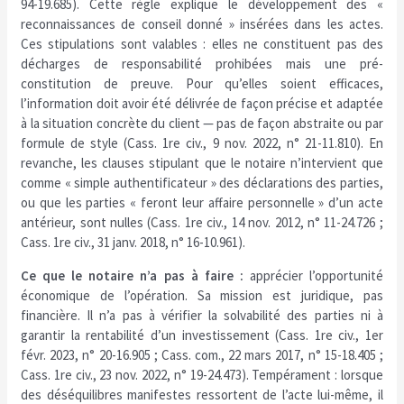
94-19.685). Cette règle explique le développement des «
reconnaissances de conseil donné » insérées dans les actes.
Ces stipulations sont valables : elles ne constituent pas des
décharges de responsabilité prohibées mais une pré-
constitution de preuve. Pour qu’elles soient efficaces,
l’information doit avoir été délivrée de façon précise et adaptée
à la situation concrète du client — pas de façon abstraite ou par
formule de style (Cass. 1re civ., 9 nov. 2022, n° 21-11.810). En
revanche, les clauses stipulant que le notaire n’intervient que
comme « simple authentificateur » des déclarations des parties,
ou que les parties « feront leur affaire personnelle » d’un acte
antérieur, sont nulles (Cass. 1re civ., 14 nov. 2012, n° 11-24.726 ;
Cass. 1re civ., 31 janv. 2018, n° 16-10.961).
Ce que le notaire n’a pas à faire :
apprécier l’opportunité
économique de l’opération. Sa mission est juridique, pas
financière. Il n’a pas à vérifier la solvabilité des parties ni à
garantir la rentabilité d’un investissement (Cass. 1re civ., 1er
févr. 2023, n° 20-16.905 ; Cass. com., 22 mars 2017, n° 15-18.405 ;
Cass. 1re civ., 23 nov. 2022, n° 19-24.473). Tempérament : lorsque
des déséquilibres manifestes ressortent de l’acte lui-même, il