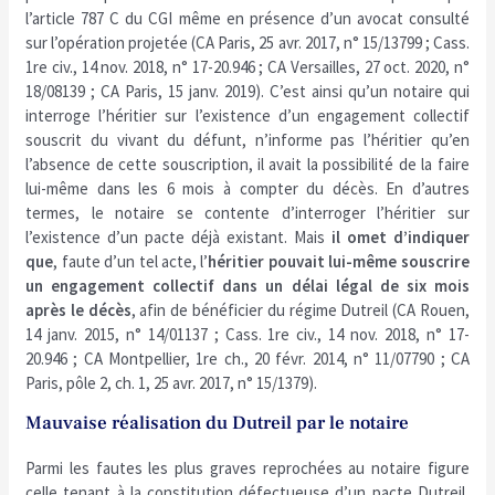
l’article 787 C du CGI même en présence d’un avocat consulté
sur l’opération projetée (CA Paris, 25 avr. 2017, n° 15/13799 ; Cass.
1re civ., 14 nov. 2018, n° 17-20.946 ; CA Versailles, 27 oct. 2020, n°
18/08139 ; CA Paris, 15 janv. 2019). C’est ainsi qu’un notaire qui
interroge l’héritier sur l’existence d’un engagement collectif
souscrit du vivant du défunt, n’informe pas l’héritier qu’en
l’absence de cette souscription, il avait la possibilité de la faire
lui-même dans les 6 mois à compter du décès. En d’autres
termes, le notaire se contente d’interroger l’héritier sur
l’existence d’un pacte déjà existant. Mais
il omet d’indiquer
que
, faute d’un tel acte, l’
héritier pouvait lui-même souscrire
un engagement collectif dans un délai légal de six mois
après le décès
, afin de bénéficier du régime Dutreil (CA Rouen,
14 janv. 2015, n° 14/01137 ; Cass. 1re civ., 14 nov. 2018, n° 17-
20.946 ; CA Montpellier, 1re ch., 20 févr. 2014, n° 11/07790 ; CA
Paris, pôle 2, ch. 1, 25 avr. 2017, n° 15/1379).
Mauvaise réalisation du Dutreil par le notaire
Parmi les fautes les plus graves reprochées au notaire figure
celle tenant à la constitution défectueuse d’un pacte Dutreil,