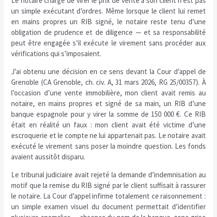
Le notaire chargé de virer le prix de vente à son client n’est pas
un simple exécutant d’ordres. Même lorsque le client lui remet
en mains propres un RIB signé, le notaire reste tenu d’une
obligation de prudence et de diligence — et sa responsabilité
peut être engagée s’il exécute le virement sans procéder aux
vérifications qui s’imposaient.
J’ai obtenu une décision en ce sens devant la Cour d’appel de
Grenoble (CA Grenoble, ch. civ. A, 31 mars 2026, RG 25/00357). À
l’occasion d’une vente immobilière, mon client avait remis au
notaire, en mains propres et signé de sa main, un RIB d’une
banque espagnole pour y virer la somme de 150 000 €. Ce RIB
était en réalité un faux : mon client avait été victime d’une
escroquerie et le compte ne lui appartenait pas. Le notaire avait
exécuté le virement sans poser la moindre question. Les fonds
avaient aussitôt disparu.
Le tribunal judiciaire avait rejeté la demande d’indemnisation au
motif que la remise du RIB signé par le client suffisait à rassurer
le notaire. La Cour d’appel infirme totalement ce raisonnement :
un simple examen visuel du document permettait d’identifier