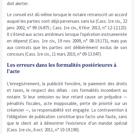
doit alerter.
Le conseil est dû même lorsque le notaire retranscrit un accord
auquel les parties sont déjà parvenues sans lui (Cass. 1re civ., 22
janv. 2002, n° 99-16.875 ; Cass. 1re civ., 6 févr. 2013, n° 12-12.123).
Il s’étend aux actes antérieurs lorsque l’opération instrumentée
en dépend (Cass. 1re civ., 19 nov. 2009, n° 08-19.173), mais pas
aux contrats que les parties ont délibérément exclus de son
concours (Cass. 1re civ., 11 mars 2010, n° 09-13.047).
Les erreurs dans les formalités postérieures à
l’acte
L’enregistrement, la publicité foncière, le paiement des droits
et taxes, le respect des délais : ces formalités incombent au
notaire. Si leur omission ou leur retard cause un préjudice —
pénalités fiscales, acte inopposable, perte de priorité sur un
créancier —, sa responsabilité est engagée. La contravention à
l’obligation de publication constitue ipso facto une faute, sans
que le client ait à démontrer l’existence d’un mandat spécial
(Cass. 1re civ., 6 oct. 2011, n° 10-19.190).