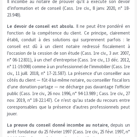
Il incombe au notaire de prouver qu’il a exécuté son devoir
d’information et de conseil (Cass. 1re civ., 8 janv. 2020, n° 18-
23.948).
Le devoir de conseil est absolu.
Il ne peut être pondéré en
fonction de la compétence du client. Ce principe, clairement
établi, conduit à des solutions qui surprennent parfois : le
conseil est dû à un client notaire redressé fiscalement à
l’occasion de la cession de son étude (Cass. 1re civ., 3 avr. 2007,
n° 06-12.831), à un chef d’entreprise (Cass. 1re civ., 13 déc. 2012,
n° 11-19.098) comme à un professionnel de l’immobilier (Cass. 1re
civ., 11 juill. 2018, n° 17-21.587). La présence d’un conseiller aux
côtés du client — fût-il lui-même notaire, ou conseiller fiscal lors
d’une donation-partage — ne décharge pas davantage l’officier
public (Cass. 1re civ., 26 nov. 1996, n° 94-13.989 ; Cass. 1re civ., 27
nov. 2019, n° 18-22.147). Ce n’est qu’au stade du recours entre
coresponsables que la présence d’autres professionnels peut
jouer.
La preuve du conseil donné incombe au notaire
, depuis un
arrêt fondateur du 25 février 1997 (Cass. 1re civ., 25 févr. 1997, n°