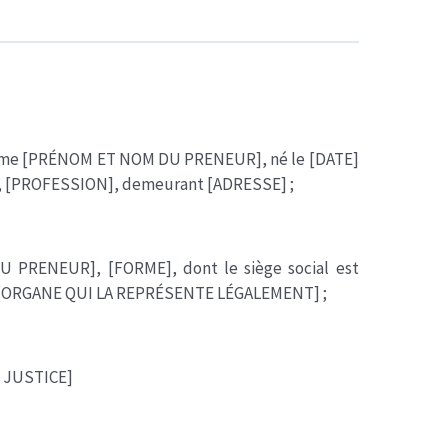
dame [PRÉNOM ET NOM DU PRENEUR], né le [DATE]
É], [PROFESSION], demeurant [ADRESSE] ;
 PRENEUR], [FORME], dont le siège social est
ar [ORGANE QUI LA REPRÉSENTE LÉGALEMENT] ;
 JUSTICE]