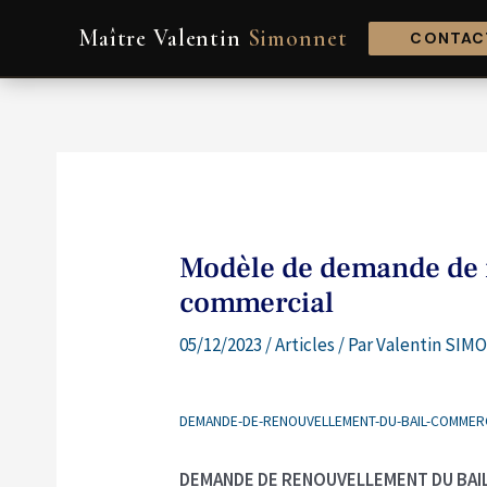
Aller
Navigation
Maître Valentin
Simonnet
au
de
CONTACT
contenu
l’article
Modèle de demande de 
commercial
05/12/2023
/
Articles
/ Par
Valentin SIMO
DEMANDE-DE-RENOUVELLEMENT-DU-BAIL-COMMER
DEMANDE DE RENOUVELLEMENT DU BAI