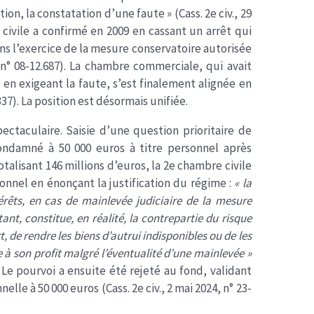
ion, la constatation d’une faute » (Cass. 2e civ., 29
e civile a confirmé en 2009 en cassant un arrêt qui
ns l’exercice de la mesure conservatoire autorisée
9, n° 08-12.687). La chambre commerciale, qui avait
 en exigeant la faute, s’est finalement alignée en
337). La position est désormais unifiée.
ctaculaire. Saisie d’une question prioritaire de
condamné à 50 000 euros à titre personnel après
otalisant 146 millions d’euros, la 2e chambre civile
ionnel en énonçant la justification du régime :
« la
ts, en cas de mainlevée judiciaire de la mesure
ant, constitue, en réalité, la contrepartie du risque
t, de rendre les biens d’autrui indisponibles ou de les
e à son profit malgré l’éventualité d’une mainlevée »
3). Le pourvoi a ensuite été rejeté au fond, validant
le à 50 000 euros (Cass. 2e civ., 2 mai 2024, n° 23-