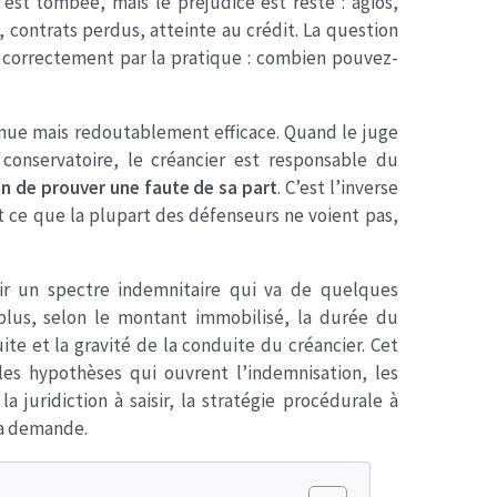
 est tombée, mais le préjudice est resté : agios,
contrats perdus, atteinte au crédit. La question
e correctement par la pratique : combien pouvez-
nue mais redoutablement efficace. Quand le juge
onservatoire, le créancier est responsable du
oin de prouver une faute de sa part
. C’est l’inverse
 ce que la plupart des défenseurs ne voient pas,
tir un spectre indemnitaire qui va de quelques
plus, selon le montant immobilisé, la durée du
ite et la gravité de la conduite du créancier. Cet
les hypothèses qui ouvrent l’indemnisation, les
la juridiction à saisir, la stratégie procédurale à
la demande.