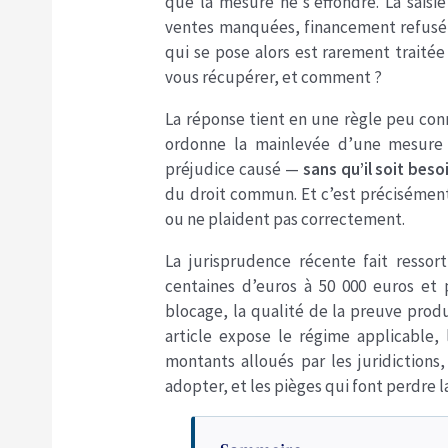
que la mesure ne s’effondre. La saisie
ventes manquées, financement refusé, 
qui se pose alors est rarement traité
vous récupérer, et comment ?
La réponse tient en une règle peu con
ordonne la mainlevée d’une mesure c
préjudice causé —
sans qu’il soit bes
du droit commun. Et c’est précisément
ou ne plaident pas correctement.
La jurisprudence récente fait ressor
centaines d’euros à 50 000 euros et 
blocage, la qualité de la preuve produ
article expose le régime applicable, 
montants alloués par les juridictions, 
adopter, et les pièges qui font perdre 