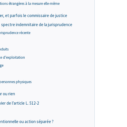
ctions étrangères à la mesure elle-même
r, et parfois le commissaire de justice
e spectre indemnitaire de la jurisprudence
urisprudence récente
nduits
te d’exploitation
age
 personnes physiques
r ou rien
ier de l’article L. 512-2
entionnelle ou action séparée ?