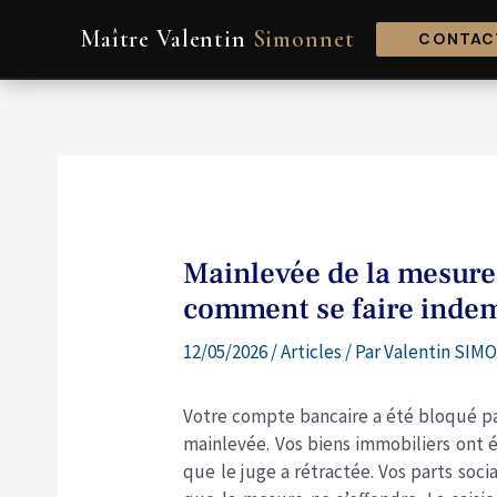
Aller
Navigation
Maître Valentin
Simonnet
au
de
CONTACT
contenu
l’article
Mainlevée de la mesure
comment se faire indem
12/05/2026
/
Articles
/ Par
Valentin SIMO
Votre compte bancaire a été bloqué pa
mainlevée. Vos biens immobiliers ont 
que le juge a rétractée. Vos parts soc