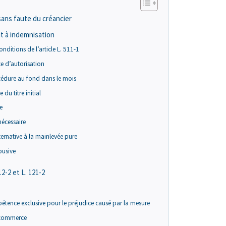
 sans faute du créancier
t à indemnisation
nditions de l’article L. 511-1
e d’autorisation
cédure au fond dans le mois
du titre initial
e
nécessaire
ternative à la mainlevée pure
busive
12-2 et L. 121-2
pétence exclusive pour le préjudice causé par la mesure
e commerce