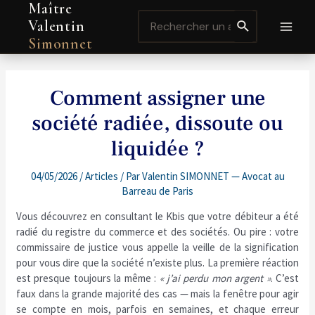
Maître
Aller
Navigation
MAI
Search
au
de
Valentin
for:
contenu
l’article
MEN
Simonnet
Comment assigner une
société radiée, dissoute ou
liquidée ?
04/05/2026
/
Articles
/ Par
Valentin SIMONNET — Avocat au
Barreau de Paris
Vous découvrez en consultant le Kbis que votre débiteur a été
radié du registre du commerce et des sociétés. Ou pire : votre
commissaire de justice vous appelle la veille de la signification
pour vous dire que la société n’existe plus. La première réaction
est presque toujours la même :
« j’ai perdu mon argent »
. C’est
faux dans la grande majorité des cas — mais la fenêtre pour agir
se compte en mois, parfois en semaines, et chaque erreur