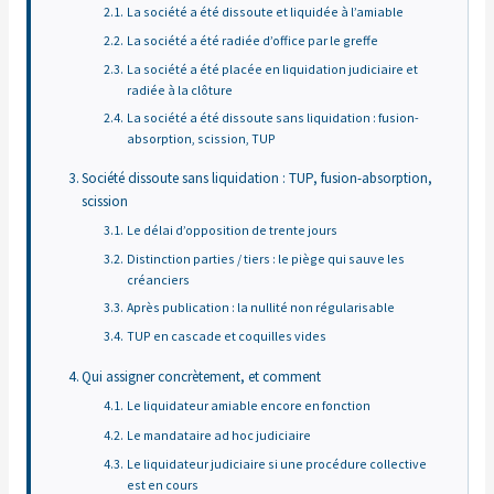
La société a été dissoute et liquidée à l’amiable
La société a été radiée d’office par le greffe
La société a été placée en liquidation judiciaire et
radiée à la clôture
La société a été dissoute sans liquidation : fusion-
absorption, scission, TUP
Société dissoute sans liquidation : TUP, fusion-absorption,
scission
Le délai d’opposition de trente jours
Distinction parties / tiers : le piège qui sauve les
créanciers
Après publication : la nullité non régularisable
TUP en cascade et coquilles vides
Qui assigner concrètement, et comment
Le liquidateur amiable encore en fonction
Le mandataire ad hoc judiciaire
Le liquidateur judiciaire si une procédure collective
est en cours