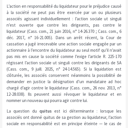
L’action en responsabilité du liquidateur pour le préjudice causé
à la société ne peut pas être exercée par un ou plusieurs
associés agissant individuellement : l’action sociale ut singuli
n’est ouverte que contre les dirigeants, pas contre le
liquidateur (Cass. com., 21 juin 2016, n° 14-26.370 ; Cass. com., 6
déc. 2017, n° 16-21.005). Dans un arrêt récent, la Cour de
cassation a jugé irrecevable une action sociale engagée par un
actionnaire à l’encontre du liquidateur au seul motif qu’il n’avait
pas mis en cause la société comme l’exige l’article R. 225-170
régissant l’action sociale ut singuli contre les dirigeants de SA
(Cass. com., 9 juill. 2025, n° 24-14.565). Si la liquidation est
clôturée, les associés conservent néanmoins la possibilité de
demander en justice la désignation d’un mandataire ad hoc
chargé d’agir contre le liquidateur (Cass. com., 26 nov. 2013, n°
12-28.038). Ils peuvent aussi révoquer le liquidateur et en
nommer un nouveau qui pourra agir contre lui.
La question du
quitus
est ici déterminante : lorsque les
associés ont donné quitus de sa gestion au liquidateur, l’action
sociale en responsabilité est en principe éteinte — le cas de