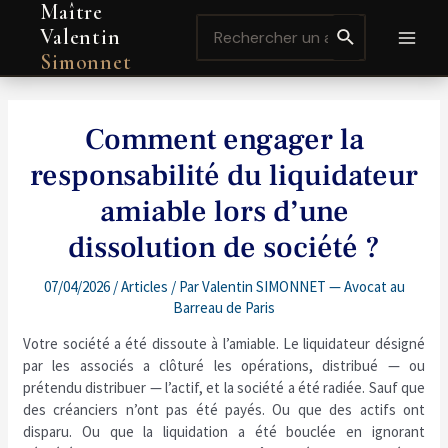
Maître
Aller
Navigation
MAI
Search
au
de
Valentin
for:
contenu
l’article
MEN
Simonnet
Comment engager la
responsabilité du liquidateur
amiable lors d’une
dissolution de société ?
07/04/2026
/
Articles
/ Par
Valentin SIMONNET — Avocat au
Barreau de Paris
Votre société a été dissoute à l’amiable. Le liquidateur désigné
par les associés a clôturé les opérations, distribué — ou
prétendu distribuer — l’actif, et la société a été radiée. Sauf que
des créanciers n’ont pas été payés. Ou que des actifs ont
disparu. Ou que la liquidation a été bouclée en ignorant