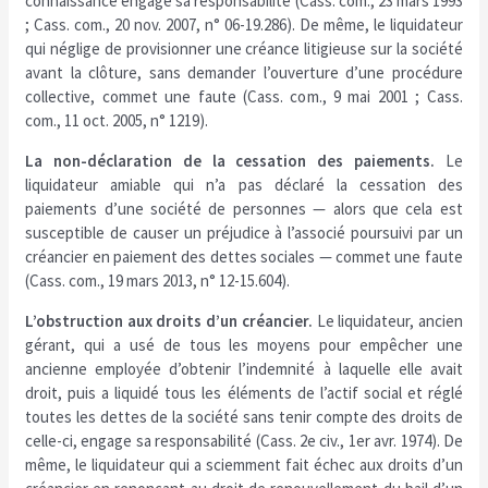
connaissance engage sa responsabilité (Cass. com., 23 mars 1993
; Cass. com., 20 nov. 2007, n° 06-19.286). De même, le liquidateur
qui néglige de provisionner une créance litigieuse sur la société
avant la clôture, sans demander l’ouverture d’une procédure
collective, commet une faute (Cass. com., 9 mai 2001 ; Cass.
com., 11 oct. 2005, n° 1219).
La non-déclaration de la cessation des paiements.
Le
liquidateur amiable qui n’a pas déclaré la cessation des
paiements d’une société de personnes — alors que cela est
susceptible de causer un préjudice à l’associé poursuivi par un
créancier en paiement des dettes sociales — commet une faute
(Cass. com., 19 mars 2013, n° 12-15.604).
L’obstruction aux droits d’un créancier.
Le liquidateur, ancien
gérant, qui a usé de tous les moyens pour empêcher une
ancienne employée d’obtenir l’indemnité à laquelle elle avait
droit, puis a liquidé tous les éléments de l’actif social et réglé
toutes les dettes de la société sans tenir compte des droits de
celle-ci, engage sa responsabilité (Cass. 2e civ., 1er avr. 1974). De
même, le liquidateur qui a sciemment fait échec aux droits d’un