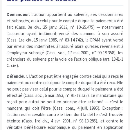
Demandeur.
L’action appartient au solvens, ses cessionnaires
et subrogés, ou à celui pour le compte duquel le paiement a été
fait (Cass. 3e civ., 25 janv. 2012, n° 10-25.475) — notamment
l’assureur ayant indûment versé des sommes à son assuré
(Cass. 1re civ., 15 janv. 1985, n° 83-14.742), la CPAM ayant versé
par erreur des indemnités à l’assuré alors qu’elles revenaient à
l’employeur subrogé (Cass. soc., 17 mai 2001, n° 99-19.358), les
créanciers du solvens par la voie de l’action oblique (art. 1341-1
C. civ.).
Défendeur.
L’action peut être engagée contre celui qui a reçu le
paiement ou contre celui pour le compte duquel il a été reçu. Elle
ne peut pas viser celui pour le compte duquel le paiement a été
effectué (Cass. soc., 6 mai 1993, n° 91-17.132). Le mandataire qui
reçoit pour autrui ne peut en principe être actionné — c’est le
mandant qui doit l’être (Cass. com., 4 juill. 1995). Exception :
l’action est recevable contre le tiers dont la dette s’est trouvée
éteinte (Cass. 1re civ., 4 avr. 2001, n° 98-13.285), et contre le
véritable bénéficiaire économique du paiement en application