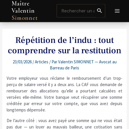
Maître
Aller
Navigation
MAI
Search
au
de
Valentin
for:
contenu
l’article
MEN
Simonnet
Répétition de l’indu : tout
comprendre sur la restitution
23/03/2026
/
Articles
/ Par
Valentin SIMONNET — Avocat au
Barreau de Paris
Votre employeur vous réclame le remboursement d’un trop-
perçu de salaire versé il y a deux ans. La CAF vous demande de
rembourser des allocations qu’elle a pourtant calculées et
versées elle-même. Votre banque veut récupérer une somme
créditée par erreur sur votre compte, que vous avez depuis
longtemps dépensée.
De l’autre côté : vous avez payé une somme qui ne vous était
pas due — un loyer au mauvais bailleur, une cotisation sans