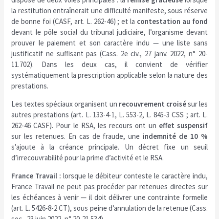
la restitution entraînerait une difficulté manifeste, sous réserve
de bonne foi (CASF, art. L. 262-46) ; et la
contestation au fond
devant le pôle social du tribunal judiciaire, l’organisme devant
prouver le paiement et son caractère indu — une liste sans
justificatif ne suffisant pas (Cass. 2e civ., 27 janv. 2022, n° 20-
11.702). Dans les deux cas, il convient de vérifier
systématiquement la prescription applicable selon la nature des
prestations.
Les textes spéciaux organisent un
recouvrement croisé
sur les
autres prestations (art. L. 133-4-1, L. 553-2, L. 845-3 CSS ; art. L.
262-46 CASF). Pour le RSA, les recours ont un
effet suspensif
sur les retenues. En cas de fraude, une
indemnité de 10 %
s’ajoute à la créance principale. Un décret fixe un seuil
d’irrecouvrabilité pour la prime d’activité et le RSA.
France Travail :
lorsque le débiteur conteste le caractère indu,
France Travail ne peut pas procéder par retenues directes sur
les échéances à venir — il doit délivrer une contrainte formelle
(art. L. 5426-8-2 CT), sous peine d’annulation de la retenue (Cass.
soc., 23 juin 2022, n° 20-21.534).