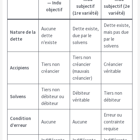
— Indu
subjectif
subjectif (2e
objectif
(1re variété)
variété)
Dette existe,
Aucune
Dette existe,
Nature de la
mais pas due
dette
due par le
dette
par le
n’existe
solvens
solvens
Tiers non
Tiers non
créancier
Créancier
Accipiens
créancier
(mauvais
véritable
créancier)
Tiers non
Débiteur
Tiers non
Solvens
débiteur ou
véritable
débiteur
débiteur
Erreur ou
Condition
Aucune
Aucune
contrainte
d’erreur
requise