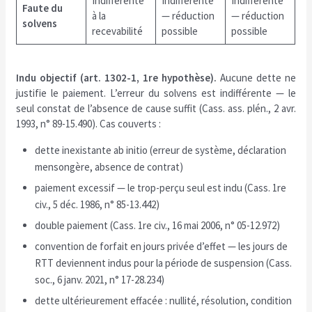
Indifférente
Indifférente
Indifférente
Faute du
à la
— réduction
— réduction
solvens
recevabilité
possible
possible
Indu objectif (art. 1302-1, 1re hypothèse).
Aucune dette ne
justifie le paiement. L’erreur du solvens est indifférente — le
seul constat de l’absence de cause suffit (Cass. ass. plén., 2 avr.
1993, n° 89-15.490). Cas couverts :
dette inexistante ab initio (erreur de système, déclaration
mensongère, absence de contrat)
paiement excessif — le trop-perçu seul est indu (Cass. 1re
civ., 5 déc. 1986, n° 85-13.442)
double paiement (Cass. 1re civ., 16 mai 2006, n° 05-12.972)
convention de forfait en jours privée d’effet — les jours de
RTT deviennent indus pour la période de suspension (Cass.
soc., 6 janv. 2021, n° 17-28.234)
dette ultérieurement effacée : nullité, résolution, condition