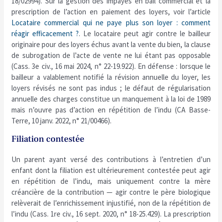
18/02994). Sur la gestion des impayés en bail commercial et la
prescription de l’action en paiement des loyers, voir l’article
Locataire commercial qui ne paye plus son loyer : comment
réagir efficacement ?
. Le locataire peut agir contre le bailleur
originaire pour des loyers échus avant la vente du bien, la clause
de subrogation de l’acte de vente ne lui étant pas opposable
(Cass. 3e civ., 16 mai 2024, n° 22-19.922). En défense : lorsque le
bailleur a valablement notifié la révision annuelle du loyer, les
loyers révisés ne sont pas indus ; le défaut de régularisation
annuelle des charges constitue un manquement à la loi de 1989
mais n’ouvre pas d’action en répétition de l’indu (CA Basse-
Terre, 10 janv. 2022, n° 21/00466).
Filiation contestée
Un parent ayant versé des contributions à l’entretien d’un
enfant dont la filiation est ultérieurement contestée peut agir
en répétition de l’indu, mais uniquement contre la mère
créancière de la contribution — agir contre le père biologique
relèverait de l’enrichissement injustifié, non de la répétition de
l’indu (Cass. 1re civ., 16 sept. 2020, n° 18-25.429). La prescription