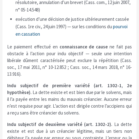
résolutoire, annulation d’un brevet (Cass. com., 12 juin 2007,
n° 05-14.548)
exécution d’une décision de justice ultérieurement cassée
(Cass. 1re civ., 24 juin 1997) — sur les conditions du
pourvoi
en cassation
Le paiement effectué en
connaissance de cause
ne fait pas
obstacle à l’action pour indu objectif — seule une intention
libérale dûment caractérisée peut exclure la répétition (Cass.
soc., 17 mai 2011, n° 10-12.852 ; Cass. soc., 14 mars 2018, n° 16-
13.916).
Indu subjectif de première variété (art. 1302-1, 2e
hypothèse).
La dette existe et est bien due par le solvens, mais
il l’a payée entre les mains du mauvais créancier. Aucune erreur
n’est requise pour agir. L’action est dirigée contre l’accipiens qui
a reçu sans être créancier du solvens.
Indu subjectif de deuxième variété (art. 1302-2).
La dette
existe et est due à un créancier légitime, mais un tiers non
débiteur l’a payée par erreur ou sous contrainte. L’erreur ou la