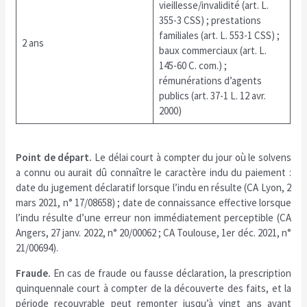
vieillesse/invalidité (art. L.
355-3 CSS) ; prestations
familiales (art. L. 553-1 CSS) ;
2 ans
baux commerciaux (art. L.
145-60 C. com.) ;
rémunérations d’agents
publics (art. 37-1 L. 12 avr.
2000)
Point de départ.
Le délai court à compter du jour où le solvens
a connu ou aurait dû connaître le caractère indu du paiement :
date du jugement déclaratif lorsque l’indu en résulte (CA Lyon, 2
mars 2021, n° 17/08658) ; date de connaissance effective lorsque
l’indu résulte d’une erreur non immédiatement perceptible (CA
Angers, 27 janv. 2022, n° 20/00062 ; CA Toulouse, 1er déc. 2021, n°
21/00694).
Fraude.
En cas de fraude ou fausse déclaration, la prescription
quinquennale court à compter de la découverte des faits, et la
période recouvrable peut remonter jusqu’à vingt ans avant