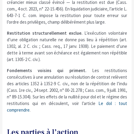
créancier mieux classé évincé — la restitution est due (Cass.
com., 4 oct. 2023, n° 22-15.456). En liquidation judiciaire, l’article L.
643-7-1 C. com. impose la restitution pour toute erreur sur
l’ordre des privilèges, champ délibérément plus large.
Restitution structurellement exclue.
L’exécution volontaire
d’une obligation naturelle ne donne pas lieu à répétition (art.
1302, al. 2 C. civ. ; Cass. req., 17 janv. 1938). Le paiement d’une
dette à terme avant son échéance est également non répétible
(art. 1305-2 C. civ.).
Fondements voisins qui priment.
Les restitutions
consécutives à une annulation ou résolution de contrat relèvent
des articles 1352 à 1352-9 C. civ., non de la répétition de l’indu
(Cass. 1re civ., 24 sept. 2002, n° 00-21.278 ; Cass. com., 9 juill. 1991,
n° 89-15.304). Sur les effets de la nullité pour dol et le régime des
restitutions qui en découlent, voir l’article
Le dol : tout
comprendre
.
Les parties à l’action