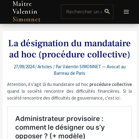
Maître
Aller
Navigation
MAI
Search
au
de
Valentin
for:
contenu
l’article
MEN
Simonnet
La désignation du mandataire
ad hoc (procédure collective)
27/09/2024
/
Articles
/ Par
Valentin SIMONNET — Avocat au
Barreau de Paris
Attention, il s’agit là du mandataire ad hoc
procédure collective
quand la société rencontre des difficultés financières. Si la
société rencontre des difficultés de gouvernance, c’est ici :