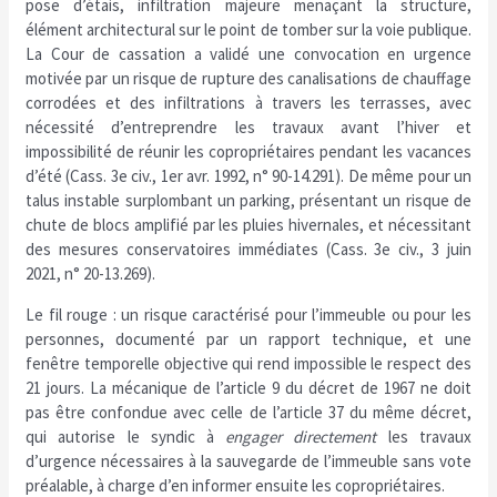
pose d’étais, infiltration majeure menaçant la structure,
élément architectural sur le point de tomber sur la voie publique.
La Cour de cassation a validé une convocation en urgence
motivée par un risque de rupture des canalisations de chauffage
corrodées et des infiltrations à travers les terrasses, avec
nécessité d’entreprendre les travaux avant l’hiver et
impossibilité de réunir les copropriétaires pendant les vacances
d’été (Cass. 3e civ., 1er avr. 1992, n° 90-14.291). De même pour un
talus instable surplombant un parking, présentant un risque de
chute de blocs amplifié par les pluies hivernales, et nécessitant
des mesures conservatoires immédiates (Cass. 3e civ., 3 juin
2021, n° 20-13.269).
Le fil rouge : un risque caractérisé pour l’immeuble ou pour les
personnes, documenté par un rapport technique, et une
fenêtre temporelle objective qui rend impossible le respect des
21 jours. La mécanique de l’article 9 du décret de 1967 ne doit
pas être confondue avec celle de l’article 37 du même décret,
qui autorise le syndic à
engager directement
les travaux
d’urgence nécessaires à la sauvegarde de l’immeuble sans vote
préalable, à charge d’en informer ensuite les copropriétaires.