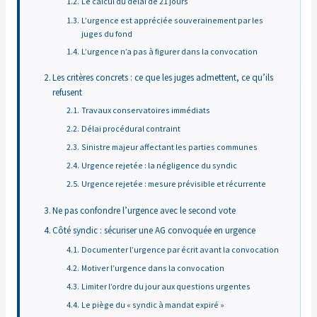
Le calcul du délai de 21 jours
L’urgence est appréciée souverainement par les
juges du fond
L’urgence n’a pas à figurer dans la convocation
Les critères concrets : ce que les juges admettent, ce qu’ils
refusent
Travaux conservatoires immédiats
Délai procédural contraint
Sinistre majeur affectant les parties communes
Urgence rejetée : la négligence du syndic
Urgence rejetée : mesure prévisible et récurrente
Ne pas confondre l’urgence avec le second vote
Côté syndic : sécuriser une AG convoquée en urgence
Documenter l’urgence par écrit avant la convocation
Motiver l’urgence dans la convocation
Limiter l’ordre du jour aux questions urgentes
Le piège du « syndic à mandat expiré »