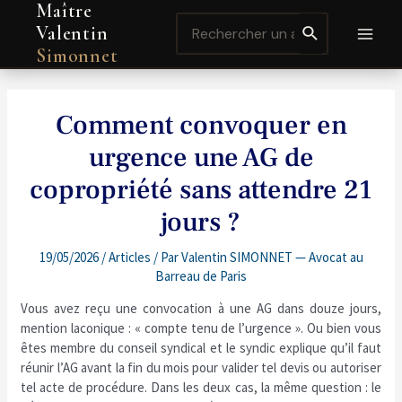
Maître
Aller
Navigation
MAI
Search
au
de
Valentin
for:
contenu
l’article
MEN
Simonnet
Comment convoquer en
urgence une AG de
copropriété sans attendre 21
jours ?
19/05/2026
/
Articles
/ Par
Valentin SIMONNET — Avocat au
Barreau de Paris
Vous avez reçu une convocation à une AG dans douze jours,
mention laconique : « compte tenu de l’urgence ». Ou bien vous
êtes membre du conseil syndical et le syndic explique qu’il faut
réunir l’AG avant la fin du mois pour valider tel devis ou autoriser
tel acte de procédure. Dans les deux cas, la même question : le