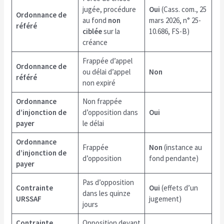
jugée, procédure
Oui
(Cass. com., 25
Ordonnance de
au fond
non
mars 2026, n° 25-
référé
ciblée
sur la
10.686, FS-B)
créance
Frappée d’appel
Ordonnance de
ou délai d’appel
Non
référé
non expiré
Ordonnance
Non frappée
d’injonction de
d’opposition dans
Oui
payer
le délai
Ordonnance
Frappée
Non
(instance au
d’injonction de
d’opposition
fond pendante)
payer
Pas d’opposition
Contrainte
Oui
(effets d’un
dans les quinze
URSSAF
jugement)
jours
Contrainte
Opposition devant