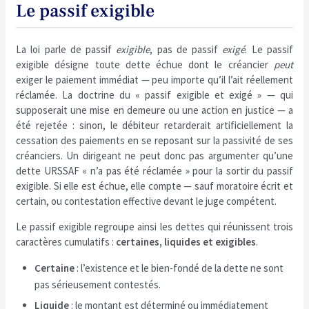
Le passif exigible
La loi parle de passif
exigible
, pas de passif
exigé
. Le passif
exigible désigne toute dette échue dont le créancier
peut
exiger le paiement immédiat — peu importe qu’il l’ait réellement
réclamée. La doctrine du « passif exigible et exigé » — qui
supposerait une mise en demeure ou une action en justice — a
été rejetée : sinon, le débiteur retarderait artificiellement la
cessation des paiements en se reposant sur la passivité de ses
créanciers. Un dirigeant ne peut donc pas argumenter qu’une
dette URSSAF « n’a pas été réclamée » pour la sortir du passif
exigible. Si elle est échue, elle compte — sauf moratoire écrit et
certain, ou contestation effective devant le juge compétent.
Le passif exigible regroupe ainsi les dettes qui réunissent trois
caractères cumulatifs :
certaines, liquides et exigibles
.
Certaine
: l’existence et le bien-fondé de la dette ne sont
pas sérieusement contestés.
Liquide
: le montant est déterminé ou immédiatement