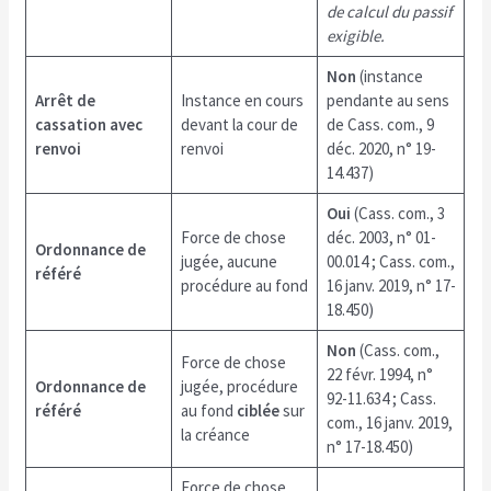
de calcul du passif
exigible.
Non
(instance
Arrêt de
Instance en cours
pendante au sens
cassation avec
devant la cour de
de Cass. com., 9
renvoi
renvoi
déc. 2020, n° 19-
14.437)
Oui
(Cass. com., 3
Force de chose
déc. 2003, n° 01-
Ordonnance de
jugée, aucune
00.014 ; Cass. com.,
référé
procédure au fond
16 janv. 2019, n° 17-
18.450)
Non
(Cass. com.,
Force de chose
22 févr. 1994, n°
Ordonnance de
jugée, procédure
92-11.634 ; Cass.
référé
au fond
ciblée
sur
com., 16 janv. 2019,
la créance
n° 17-18.450)
Force de chose