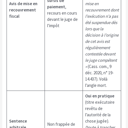
sursis de
Avis de mise en
mise en
paiement
,
recouvrement
recouvrement dont
recours en cours
fiscal
l’exécution n’a pas
devant le juge de
été suspendue dès
l’impôt
lors que la
décision à l’origine
de cet avis est
régulièrement
contestée devant
le juge compétent
»
(Cass. com., 9
déc. 2020, n° 19-
14.437). Voilà
l’angle mort.
Oui en pratique
(titre exécutoire
revêtu de
l’autorité de la
Sentence
chose jugée).
Non frappée de
arbitrale
Doute à trancher