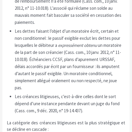
de remboursement n’a été formulée (Cass. com., 10 janv.
2012, n° 11-10.018). L’associé qui réclame son solde au
mauvais moment fait basculer sa société en cessation des
paiements.
Les dettes faisant l’objet d’un moratoire écrit, certain et
non conditionnel : le passif exigible exclut les dettes pour
lesquelles le débiteur a
expressément obtenu
un moratoire
de la part de son créancier (Cass. com., 10 janv. 2012, n° 11-
10.018). Échéanciers CCSF, plans d’apurement URSSAF,
délais accordés par écrit par un fournisseur : ils amputent
d’autant le passif exigible. Un moratoire conditionnel,
simplement allégué oralement ou non respecté, ne joue
pas.
Les créances litigieuses, c’est-à-dire celles dont le sort
dépend d’une instance pendante devant un juge du fond
(Cass. com., 9 déc. 2020, n° 19-14.437).
La catégorie des créances litigieuses est la plus stratégique et
se décline en cascade :