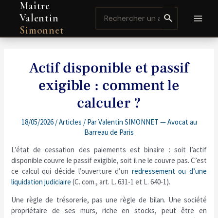
Maître
Aller
Navigation
MAI
Search
au
de
Valentin
for:
contenu
l’article
MEN
Simonnet
Actif disponible et passif
exigible : comment le
calculer ?
18/05/2026
/
Articles
/ Par
Valentin SIMONNET — Avocat au
Barreau de Paris
L’état de cessation des paiements est binaire : soit l’actif
disponible couvre le passif exigible, soit il ne le couvre pas. C’est
ce calcul qui décide l’ouverture d’un
redressement ou d’une
liquidation judiciaire
(C. com., art. L. 631-1 et L. 640-1).
Une règle de trésorerie, pas une règle de bilan. Une société
propriétaire de ses murs, riche en stocks, peut être en