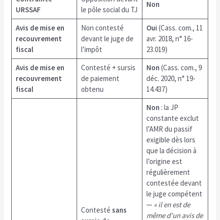
Non
URSSAF
le pôle social du TJ
Avis de mise en
Non contesté
Oui
(Cass. com., 11
recouvrement
devant le juge de
avr. 2018, n° 16-
fiscal
l’impôt
23.019)
Avis de mise en
Contesté + sursis
Non
(Cass. com., 9
recouvrement
de paiement
déc. 2020, n° 19-
fiscal
obtenu
14.437)
Non
: la JP
constante exclut
l’AMR du passif
exigible dès lors
que la décision à
l’origine est
régulièrement
contestée devant
le juge compétent
—
« il en est de
Contesté
sans
même d’un avis de