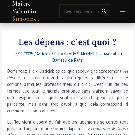
Maître
Aller
Navigation
MAI
Search
au
de
Valentin
for:
contenu
l’article
MEN
Simonnet
Les dépens : c’est quoi ?
18/11/2025
/
Articles
/ Par
Valentin SIMONNET — Avocat au
Barreau de Paris
Demandez à dix justiciables ce que recouvrent exactement
les
dépens
, et vous obtiendrez dix réponses différentes — y
compris parmi les professionnels du droit. C’est l’un de ces
termes que tout le monde prononce sans vraiment savoir ce
qu’il désigne. On sait qu’ils sont « mis à la charge » de la partie
perdante, mais sans trop savoir à quoi cela correspond ni
comment ils sont calculés.
Le flou vient d’abord du fait que les jugements se contentent
presque toujours d’une formule lapidaire :
« condamne M. X aux