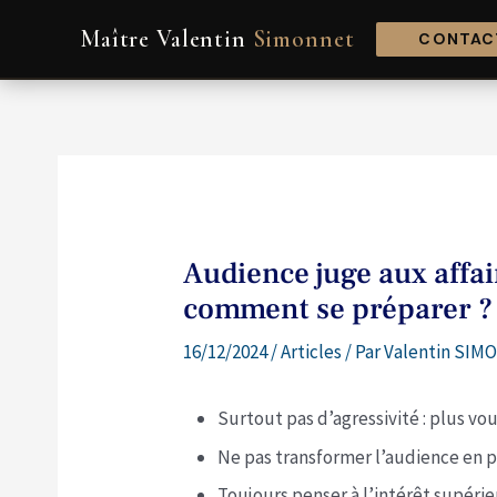
Aller
Navigation
Maître Valentin
Simonnet
au
de
CONTACT
contenu
l’article
Audience juge aux affair
comment se préparer ?
16/12/2024
/
Articles
/ Par
Valentin SIMO
Surtout pas d’agressivité : plus vo
Ne pas transformer l’audience en p
Toujours penser à l’intérêt supérie