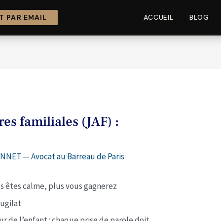
 PAR EMAIL
ACCUEIL
BLOG
es familiales (JAF) :
NNET — Avocat au Barreau de Paris
us êtes calme, plus vous gagnerez
ugilat
ur de l’enfant : chaque prise de parole doit