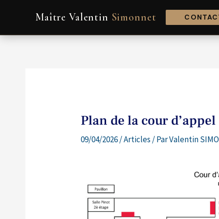
Aller
Navigation
Maître Valentin
Simonnet
au
de
CONTACT
contenu
l’article
Plan de la cour d’appel
09/04/2026
/
Articles
/ Par
Valentin SIMO