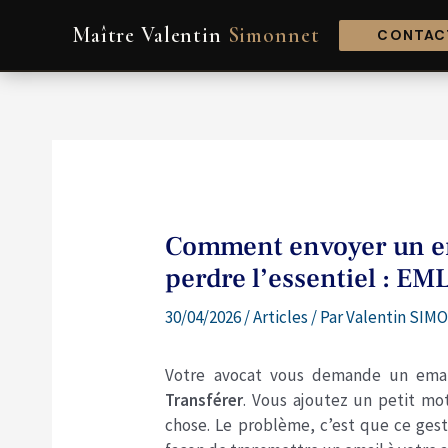
Aller
Navigation
Maître Valentin
Simonnet
au
de
CONTACT
contenu
l’article
Comment envoyer un ema
perdre l’essentiel : E
30/04/2026
/
Articles
/ Par
Valentin SIMO
Votre avocat vous demande un email
Transférer
. Vous ajoutez un petit mo
chose. Le problème, c’est que ce gest