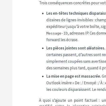
Trois conséquences concrètes pour votr
Les en-têtes techniques disparais
dizaines de lignes invisibles : cham
expéditeur jusqu’à votre boîte, si
, adresses IP. Ces don
Message-ID
forward les écrase.
Les pièces jointes sont aléatoires.
certaines passent, d’autres sont re
simplement coupées sans avertisse
des semaines plus tard, quand il p
La mise en page est massacrée.
Gm
Outlook insère « De : / Envoyé : / À 
les couleurs disparaissent. Le rend
À quoi s’ajoute un point factuel : u