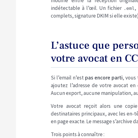
modifié entre la réception origina
indétectable à l’œil. Un fichier
,
.eml
complets, signature DKIM si elle existe)
L’astuce que pers
votre avocat en CC
Si l’email n’est
pas encore parti
, vous 
ajoutez l’adresse de votre avocat en
Aucun export, aucune manipulation, a
Votre avocat reçoit alors une copi
destinataires principaux, avec les en-tê
en page exacte. Le message s’archive d
Trois points à connaître :