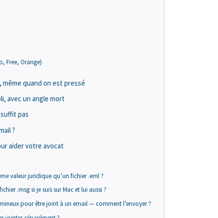
o, Free, Orange)
e, même quand on est pressé
li, avec un angle mort
suffit pas
mail ?
r aider votre avocat
ême valeur juridique qu’un fichier .eml ?
chier .msg si je suis sur Mac et lui aussi ?
lumineux pour être joint à un email — comment l’envoyer ?
ces jointes séparément ?