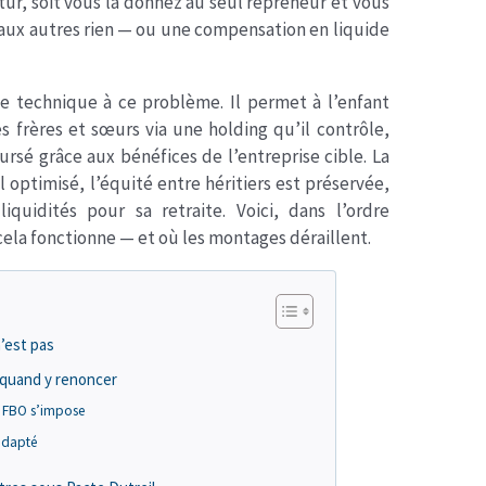
tur, soit vous la donnez au seul repreneur et vous
t aux autres rien — ou une compensation en liquide
e technique à ce problème. Il permet à l’enfant
s frères et sœurs via une holding qu’il contrôle,
rsé grâce aux bénéfices de l’entreprise cible. La
l optimisé, l’équité entre héritiers est préservée,
quidités pour sa retraite. Voici, dans l’ordre
a fonctionne — et où les montages déraillent.
n’est pas
 quand y renoncer
e FBO s’impose
nadapté