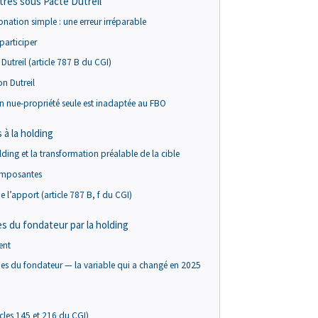
tres sous Pacte Dutreil
ation simple : une erreur irréparable
 participer
Dutreil (article 787 B du CGI)
on Dutreil
n nue-propriété seule est inadaptée au FBO
 à la holding
lding et la transformation préalable de la cible
composantes
e l’apport (article 787 B, f du CGI)
es du fondateur par la holding
ent
lues du fondateur — la variable qui a changé en 2025
icles 145 et 216 du CGI)