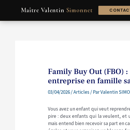
Aller
Navigation
Maître Valentin
Simonnet
au
de
CONTACT
contenu
l’article
Family Buy Out (FBO) :
entreprise en famille sa
03/04/2026
/
Articles
/ Par
Valentin SIMO
Vous avez un enfant qui veut reprendre 
pire : deux enfants qui la veulent, et u
mais entend bien recevoir sa part en cas