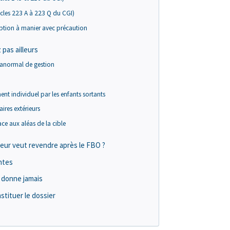
ticles 223 A à 223 Q du CGI)
option à manier avec précaution
 pas ailleurs
e anormal de gestion
nt individuel par les enfants sortants
ires extérieurs
ace aux aléas de la cible
eneur veut revendre après le FBO ?
ntes
e donne jamais
nstituer le dossier