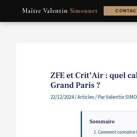
Aller
Navigation
Maître Valentin
Simonnet
au
de
CONTACT
contenu
l’article
ZFE et Crit’Air : quel c
Grand Paris ?
22/12/2024
/
Articles
/ Par
Valentin SIMO
Sommaire
Comment connaitre la 