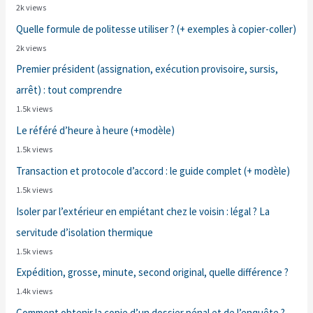
2k views
Quelle formule de politesse utiliser ? (+ exemples à copier-coller)
2k views
Premier président (assignation, exécution provisoire, sursis,
arrêt) : tout comprendre
1.5k views
Le référé d’heure à heure (+modèle)
1.5k views
Transaction et protocole d’accord : le guide complet (+ modèle)
1.5k views
Isoler par l’extérieur en empiétant chez le voisin : légal ? La
servitude d’isolation thermique
1.5k views
Expédition, grosse, minute, second original, quelle différence ?
1.4k views
Comment obtenir la copie d’un dossier pénal et de l’enquête ?