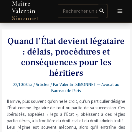
Maître
Aller
Navigation
MAI
Search
au
de
Valentin
for:
contenu
l’article
MEN
Simonnet
Quand l’État devient légataire
: délais, procédures et
conséquences pour les
héritiers
22/10/2025
/
Articles
/ Par
Valentin SIMONNET — Avocat au
Barreau de Paris
Il arrive, plus souvent qu’on ne le croit, qu’un particulier désigne
l’État comme légataire de tout ou partie de sa succession. Ces
libéralités, appelées « legs à l’État », obéissent à des règles
particulières, à la frontière du droit civil et du droit administratif.
Leur régime est souvent méconnu, alors qu’il entraîne des