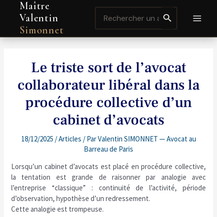
Maître
Aller
Navigation
MAI
Search
au
de
Valentin
for:
contenu
l’article
MEN
Simonnet
Le triste sort de l’avocat
collaborateur libéral dans la
procédure collective d’un
cabinet d’avocats
18/12/2025
/
Articles
/ Par
Valentin SIMONNET — Avocat au
Barreau de Paris
Lorsqu’un cabinet d’avocats est placé en procédure collective,
la tentation est grande de raisonner par analogie avec
l’entreprise “classique” : continuité de l’activité, période
d’observation, hypothèse d’un redressement.
Cette analogie est trompeuse.