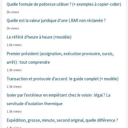
Quelle formule de politesse utiliser ? (+ exemples à copier-coller)
2k views
Quelle est la valeur juridique d’une LRAR non réclamée ?
2k views
Le référé d’heure à heure (+modèle)
1.6k views
Premier président (assignation, exécution provisoire, sursis,
arrêt) : tout comprendre
1.5k views
Transaction et protocole d’accord : le guide complet (+ modèle)
1.5k views
Isoler par l’extérieur en empiétant chez le voisin : légal ? La
servitude d’isolation thermique
1.5k views
Expédition, grosse, minute, second original, quelle différence ?
1.4k views