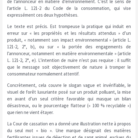
de l’annonceur en matière d’environnement. C’est le sens de
l’article L. 121-2 du Code de la consommation, qui vise
expressément ces deux hypothèses.
Le texte est précis. Est trompeuse la pratique qui induit en
erreur sur « les propriétés et les résultats attendus » d’un
produit, « notamment son impact environnemental » (article L.
121-2, 2°, b), ou sur « la portée des engagements de
l’annonceur, notamment en matière environnementale » (article
L. 121-2, 2°, e). L’intention de nuire n’est pas requise : il suffit
que le message soit objectivement de nature à tromper le
consommateur normalement attentif.
Concrètement, cela couvre le slogan vague et invérifiable, le
visuel de forêt luxuriante posé sur un produit polluant, la mise
en avant d’un seul critère favorable qui masque un bilan
désastreux, ou le pourcentage flatteur (« 100 % recyclable »)
que rien ne vient étayer.
La Cour de cassation en a donné une illustration nette à propos
du seul mot « bio ». Une marque désignait des matières
fertilisantes issues de déjection et de sang animal, exclues du