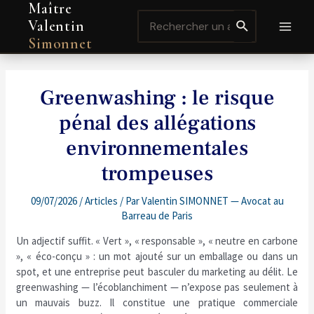
Maître
Aller
Navigation
MAI
Search
au
de
Valentin
for:
contenu
l’article
MEN
Simonnet
Greenwashing : le risque
pénal des allégations
environnementales
trompeuses
09/07/2026
/
Articles
/ Par
Valentin SIMONNET — Avocat au
Barreau de Paris
Un adjectif suffit. « Vert », « responsable », « neutre en carbone
», « éco-conçu » : un mot ajouté sur un emballage ou dans un
spot, et une entreprise peut basculer du marketing au délit. Le
greenwashing — l’écoblanchiment — n’expose pas seulement à
un mauvais buzz. Il constitue une pratique commerciale