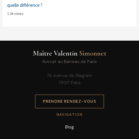
quelle différence ?
1.3k views
Maître Valentin
Simonnet
Avocat au Barreau de Paris
74 avenue de Wagram
75017 Paris
PRENDRE RENDEZ-VOUS
NAVIGATION
Blog