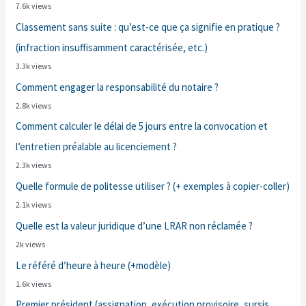
7.6k views
Classement sans suite : qu’est-ce que ça signifie en pratique ?
(infraction insuffisamment caractérisée, etc.)
3.3k views
Comment engager la responsabilité du notaire ?
2.8k views
Comment calculer le délai de 5 jours entre la convocation et
l’entretien préalable au licenciement ?
2.3k views
Quelle formule de politesse utiliser ? (+ exemples à copier-coller)
2.1k views
Quelle est la valeur juridique d’une LRAR non réclamée ?
2k views
Le référé d’heure à heure (+modèle)
1.6k views
Premier président (assignation, exécution provisoire, sursis,