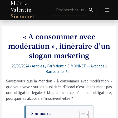
Maître
Aller
Navigation
MAI
Search
au
de
Valentin
for:
contenu
l’article
MEN
Simonnet
« A consommer avec
modération », itinéraire d’un
slogan marketing
29/09/2024
/
Articles
/ Par
Valentin SIMONNET — Avocat au
Barreau de Paris
Savez-vous que la mention « à consommer avec modération »
que vous voyez sur les publicités d’alcool n’est absolument pas
une obligation légale ? Mais alors si ce n’est pas obligatoire,
pourquoi les alcooliers l’inscrivent-elles ?
Sommaire