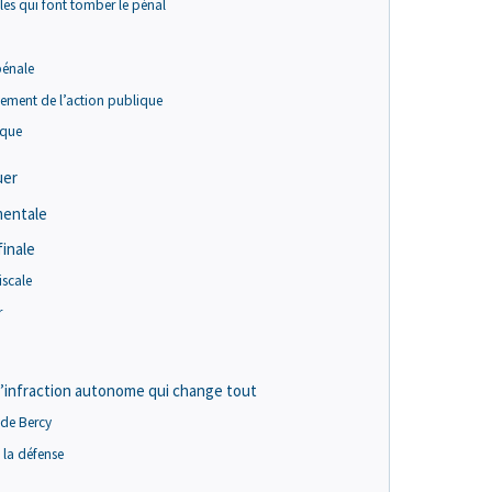
cales qui font tomber le pénal
pénale
vement de l’action publique
ique
uer
mentale
finale
fiscale
r
 l’infraction autonome qui change tout
e de Bercy
 la défense