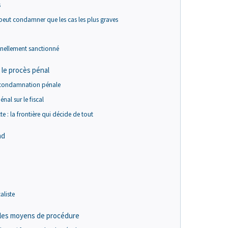
s
e peut condamner que les cas les plus graves
onnellement sanctionné
s le procès pénal
a condamnation pénale
nal sur le fiscal
e : la frontière qui décide de tout
nd
aliste
é : les moyens de procédure