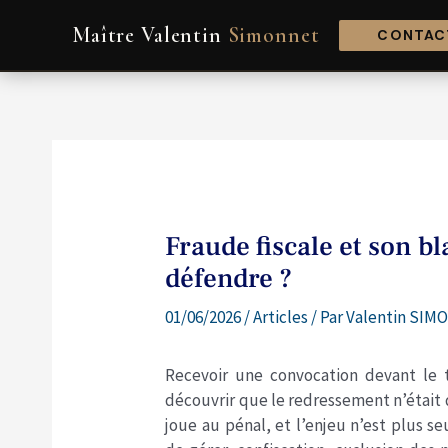
Aller
Navigation
Maître Valentin
Simonnet
au
de
CONTACT
contenu
l’article
Fraude fiscale et son 
défendre ?
01/06/2026
/
Articles
/ Par
Valentin SIMO
Recevoir une convocation devant le tr
découvrir que le redressement n’était q
joue au pénal, et l’enjeu n’est plus s