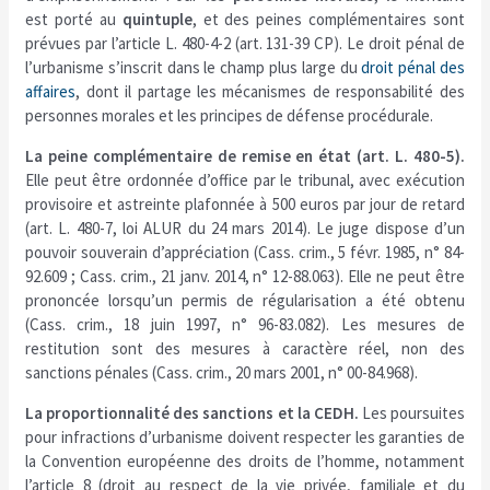
est porté au
quintuple
, et des peines complémentaires sont
prévues par l’article L. 480-4-2 (art. 131-39 CP). Le droit pénal de
l’urbanisme s’inscrit dans le champ plus large du
droit pénal des
affaires
, dont il partage les mécanismes de responsabilité des
personnes morales et les principes de défense procédurale.
La peine complémentaire de remise en état (art. L. 480-5).
Elle peut être ordonnée d’office par le tribunal, avec exécution
provisoire et astreinte plafonnée à 500 euros par jour de retard
(art. L. 480-7, loi ALUR du 24 mars 2014). Le juge dispose d’un
pouvoir souverain d’appréciation (Cass. crim., 5 févr. 1985, n° 84-
92.609 ; Cass. crim., 21 janv. 2014, n° 12-88.063). Elle ne peut être
prononcée lorsqu’un permis de régularisation a été obtenu
(Cass. crim., 18 juin 1997, n° 96-83.082). Les mesures de
restitution sont des mesures à caractère réel, non des
sanctions pénales (Cass. crim., 20 mars 2001, n° 00-84.968).
La proportionnalité des sanctions et la CEDH.
Les poursuites
pour infractions d’urbanisme doivent respecter les garanties de
la Convention européenne des droits de l’homme, notamment
l’article 8 (droit au respect de la vie privée, familiale et du