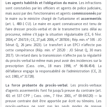
Les agents habilités et l’obligation du maire.
Les infractions
sont constatées par les officiers et agents de police judiciaire,
mais aussi par des fonctionnaires et agents
commissionnés
par
le maire ou le ministre chargé de l’urbanisme et
assermentés
(art. L. 480-1 CU). Le maire en ayant connaissance est tenu de
faire dresser procès-verbal et de le transmettre sans délai au
procureur, même s’il juge la situation régularisable (CE, 6 févr.
2004, n° 256719 ; CE, 27 juill. 2006, n° 287836 ; Rép. min. n° 595 : JO
Sénat Q, 26 janv. 2023). Le transfert à un EPCI n’affecte pas
cette compétence (Rép. min. n° 23520 : JO Sénat Q, 30 mars
2017). Un retard dans la transmission n’affecte pas la régularité
du procès-verbal lui-même mais peut avoir des incidences sur la
prescription (Cass. crim., 18 mars 1998, n° 96-86.454). La
défaillance engage la responsabilité de l’administration (CE, 21
oct. 1983, n° 31728).
La force probante du procès-verbal.
Les procès-verbaux
d’agents assermentés font foi jusqu’à preuve du contraire (art.
431 et 537 CPP ; Cass. crim., 7 févr. 2001, n° 00-84.520) — la
preuve contraire doit être apportée par écrit ou témoins. Les
procès-verbaux ne sont pas les seuls modes de preuve