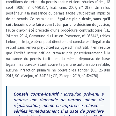
conditions de retrait du permis tacite étaient réunies (Crim., 18
sept. 2007, n° 07-80.804, Bull. crim. 2007, n° 213). Un refus
postérieur à la naissance du permis tacite vaut retrait implicite
de ce permis. Ce retrait est
illégal de plein droit, sans qu’il
soit besoin de le faire constater par une décision de justice
,
faute d’avoir été précédé d’une procédure contradictoire (CE,
24 mars 2014, Commune du Luc-en-Provence, n° 356142, tables
Lebon) — le juge pénal peut directement constater l’illégalité du
retrait sans renvoi préjudiciel au juge administratif. Il en résulte
que l’arrêté interruptif de travaux pris postérieurement à la
naissance du permis tacite est lui-même dépourvu de base
légale : les travaux étant couverts par une autorisation valable,
aucune infraction primaire ne pouvait les fonder (CE, 26 juin
2013, SCI d’Anjou, n° 344331 ; CE, 23 sept. 2019, n° 424270).
Conseil contre-intuitif
: lorsqu’un prévenu a
déposé une demande de permis, même de
régularisation, même en apparence refusée —
vérifiez immédiatement si la date de première