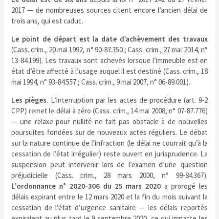
2017 — de nombreuses sources citent encore l’ancien délai de
trois ans, qui est caduc.
Le point de départ est la date d’achèvement des travaux
(Cass. crim., 20 mai 1992, n° 90-87.350 ; Cass. crim., 27 mai 2014, n°
13-84.199). Les travaux sont achevés lorsque l’immeuble est en
état d’être affecté à l’usage auquel il est destiné (Cass. crim., 18
mai 1994, n° 93-84.557 ; Cass. crim., 9 mai 2007, n° 06-89.001).
Les pièges.
L’interruption par les actes de procédure (art. 9-2
CPP) remet le délai à zéro (Cass. crim., 14 mai 2008, n° 07-87.776)
— une relaxe pour nullité ne fait pas obstacle à de nouvelles
poursuites fondées sur de nouveaux actes réguliers. Le débat
sur la nature continue de l’infraction (le délai ne courrait qu’à la
cessation de l’état irrégulier) reste ouvert en jurisprudence. La
suspension peut intervenir lors de l’examen d’une question
préjudicielle (Cass. crim., 28 mars 2000, n° 99-84.367).
L’
ordonnance n° 2020-306 du 25 mars 2020
a prorogé les
délais expirant entre le 12 mars 2020 et la fin du mois suivant la
cessation de l’état d’urgence sanitaire — les délais reportés
expiraient au plus tard le 9 septembre 2020, ce qui impacte les