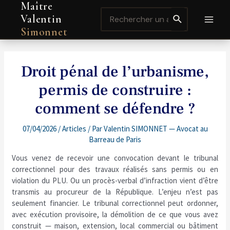
Maître
Aller
Navigation
MAI
Search
au
de
Valentin
for:
contenu
l’article
MEN
Simonnet
Droit pénal de l’urbanisme,
permis de construire :
comment se défendre ?
07/04/2026
/
Articles
/ Par
Valentin SIMONNET — Avocat au
Barreau de Paris
Vous venez de recevoir une convocation devant le tribunal
correctionnel pour des travaux réalisés sans permis ou en
violation du PLU. Ou un procès-verbal d’infraction vient d’être
transmis au procureur de la République. L’enjeu n’est pas
seulement financier. Le tribunal correctionnel peut ordonner,
avec exécution provisoire, la démolition de ce que vous avez
construit — maison, extension, local commercial ou bâtiment