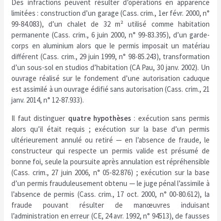
Des infractions peuvent résulter d’opérations en apparence
limitées : construction d’un garage (Cass. crim., 1er févr. 2000, n°
99-84.083), d’un chalet de 32 m² utilisé comme habitation
permanente (Cass. crim., 6 juin 2000, n° 99-83.395), d’un garde-
corps en aluminium alors que le permis imposait un matériau
différent (Cass. crim., 29 juin 1999, n° 98-85.243), transformation
d’un sous-sol en studios d’habitation (CA Pau, 30 janv. 2002). Un
ouvrage réalisé sur le fondement d’une autorisation caduque
est assimilé à un ouvrage édifié sans autorisation (Cass. crim., 21
janv. 2014, n° 12-87.933).
Il faut distinguer
quatre hypothèses
: exécution sans permis
alors qu’il était requis ; exécution sur la base d’un permis
ultérieurement annulé ou retiré — en l’absence de fraude, le
constructeur qui respecte un permis valide est présumé de
bonne foi, seule la poursuite après annulation est répréhensible
(Cass. crim., 27 juin 2006, n° 05-82.876) ; exécution sur la base
d’un permis frauduleusement obtenu — le juge pénal l’assimile à
l’absence de permis (Cass. crim., 17 oct. 2000, n° 00-80.612), la
fraude pouvant résulter de manœuvres induisant
l’administration en erreur (CE, 24 avr. 1992, n° 94513), de fausses