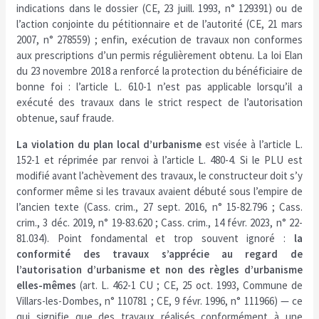
indications dans le dossier (CE, 23 juill. 1993, n° 129391) ou de
l’action conjointe du pétitionnaire et de l’autorité (CE, 21 mars
2007, n° 278559) ; enfin, exécution de travaux non conformes
aux prescriptions d’un permis régulièrement obtenu. La loi Elan
du 23 novembre 2018 a renforcé la protection du bénéficiaire de
bonne foi : l’article L. 610-1 n’est pas applicable lorsqu’il a
exécuté des travaux dans le strict respect de l’autorisation
obtenue, sauf fraude.
La violation du plan local d’urbanisme
est visée à l’article L.
152-1 et réprimée par renvoi à l’article L. 480-4. Si le PLU est
modifié avant l’achèvement des travaux, le constructeur doit s’y
conformer même si les travaux avaient débuté sous l’empire de
l’ancien texte (Cass. crim., 27 sept. 2016, n° 15-82.796 ; Cass.
crim., 3 déc. 2019, n° 19-83.620 ; Cass. crim., 14 févr. 2023, n° 22-
81.034). Point fondamental et trop souvent ignoré :
la
conformité des travaux s’apprécie au regard de
l’autorisation d’urbanisme et non des règles d’urbanisme
elles-mêmes
(art. L. 462-1 CU ; CE, 25 oct. 1993, Commune de
Villars-les-Dombes, n° 110781 ; CE, 9 févr. 1996, n° 111966) — ce
qui signifie que des travaux réalisés conformément à une