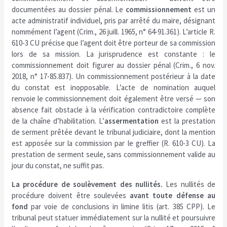
documentées au dossier pénal. Le
commissionnement
est un
acte administratif individuel, pris par arrêté du maire, désignant
nommément l’agent (Crim., 26 juill. 1965, n° 64-91.361). L’article R.
610-3 CU précise que l’agent doit être porteur de sa commission
lors de sa mission. La jurisprudence est constante : le
commissionnement doit figurer au dossier pénal (Crim., 6 nov.
2018, n° 17-85.837). Un commissionnement postérieur à la date
du constat est inopposable. L’acte de nomination auquel
renvoie le commissionnement doit également être versé — son
absence fait obstacle à la vérification contradictoire complète
de la chaîne d’habilitation. L’
assermentation
est la prestation
de serment prêtée devant le tribunal judiciaire, dont la mention
est apposée sur la commission par le greffier (R. 610-3 CU). La
prestation de serment seule, sans commissionnement valide au
jour du constat, ne suffit pas.
La procédure de soulèvement des nullités.
Les nullités de
procédure doivent être soulevées
avant toute défense au
fond
par voie de conclusions in limine litis (art. 385 CPP). Le
tribunal peut statuer immédiatement sur la nullité et poursuivre