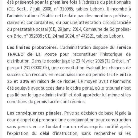
été
présenté pour la première fois
à l’adresse du pétitionnaire
(CE, Sect., 7 juill. 2008, n° 310985, tables Lebon). Il incombe à
l’administration d’établir cette date par des mentions précises,
claires et concordantes, ou par une attestation circonstanciée
du prestataire postal (CE, 29 janv. 2014, Commune de Soignolles-
en-Brie, n° 352808 ; CE, 24 mai 2024, n° 472321, tables Lebon).
Les limites probatoires.
L’administration dispose du
service
TRACEO de La Poste
pour reconstituer l’historique de
distribution. Dans le dossier jugé le 23 février 2026 (TJ Créteil, n°
parquet 23278000105), une consultation évaluait les chances de
succès d’un recours en reconnaissance du permis tacite
entre
25 et 30%
en raison de ce risque. Le moyen avait néanmoins
été soulevé avec succès dans le cadre pénal, où le tribunal n’est
pas lié par le juge administratif et doit apprécier lui-même si les
conditions du permis tacite sont réunies.
Les conséquences pénales.
Prive sa décision de base légale la
cour d’appel qui prononce une condamnation pour construction
sans permis en se fondant sur un refus exprès notifié après
l’expiration du délai d’instruction, sans rechercher si les