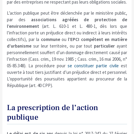
par des entreprises ne respectant pas leurs obligations sociales.
L’action publique peut être déclenchée par le ministère public,
par des
associations agréées de protection de
l’environnement
(art. L. 610-1 et L. 480-1, dès lors que
l’infraction porte un préjudice direct ou indirect à leurs intérêts
collectifs), par la
commune
ou
l’EPCI compétent en matière
d’urbanisme
sur leur territoire, ou par tout
particulier
ayant
personnellement souffert d’un dommage directement causé par
l’infraction (Cass. crim., 19 nov. 1985 ; Cass. crim., 16 mai 2006, n°
05-85.348). La procédure pour
se constituer partie civile
est
ouverte à tout tiers justifiant d’un préjudice direct et personnel.
L’opportunité des poursuites appartient au procureur de la
République (art. 40 CPP).
La prescription de l’action
publique
Le délai est de six ans
depuis la loi n° 2017-242 du 27 février