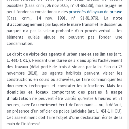
possibles (Cass. crim., 26 nov. 2002, n° 01-85.138), mais le juge ne
peut fonder sa conviction sur des
procédés déloyaux de preuve
(Cass. crim., 14 nov. 1991, n° 91-81.076). La
note
d’accompagnement
par laquelle le maire transmet le dossier au
parquet n’a pas la valeur probante d’un procès-verbal — les
éléments qu’elle ajoute ne peuvent pas fonder une
condamnation.
Le droit de visite des agents d’urbanisme et ses limites (art.
L. 461-1 CU).
Pendant une durée de
six ans
après l’achèvement
des travaux (délai porté de trois à six ans par la loi Elan du 23
novembre 2018), les agents habilités peuvent visiter les
constructions en cours ou achevées, se faire communiquer les
documents techniques et constater les infractions. Mais
les
domiciles et locaux comportant des parties à usage
d’habitation
ne peuvent être visités qu’entre 6 heures et 21
heures, avec l’
assentiment écrit
de l’occupant — ou, à défaut,
en présence d’un officier de police judiciaire (art. L. 461-1 II CU).
Cet assentiment doit faire l’objet d’une déclaration écrite de la
main de l’intéressé.