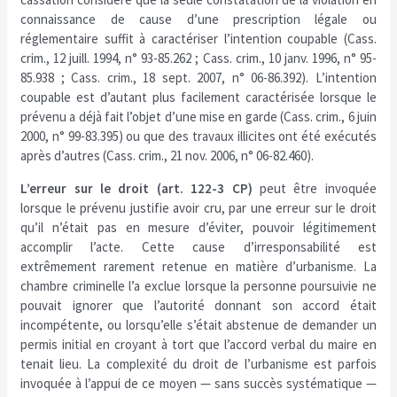
connaissance de cause d’une prescription légale ou
réglementaire suffit à caractériser l’intention coupable (Cass.
crim., 12 juill. 1994, n° 93-85.262 ; Cass. crim., 10 janv. 1996, n° 95-
85.938 ; Cass. crim., 18 sept. 2007, n° 06-86.392). L’intention
coupable est d’autant plus facilement caractérisée lorsque le
prévenu a déjà fait l’objet d’une mise en garde (Cass. crim., 6 juin
2000, n° 99-83.395) ou que des travaux illicites ont été exécutés
après d’autres (Cass. crim., 21 nov. 2006, n° 06-82.460).
L’erreur sur le droit (art. 122-3 CP)
peut être invoquée
lorsque le prévenu justifie avoir cru, par une erreur sur le droit
qu’il n’était pas en mesure d’éviter, pouvoir légitimement
accomplir l’acte. Cette cause d’irresponsabilité est
extrêmement rarement retenue en matière d’urbanisme. La
chambre criminelle l’a exclue lorsque la personne poursuivie ne
pouvait ignorer que l’autorité donnant son accord était
incompétente, ou lorsqu’elle s’était abstenue de demander un
permis initial en croyant à tort que l’accord verbal du maire en
tenait lieu. La complexité du droit de l’urbanisme est parfois
invoquée à l’appui de ce moyen — sans succès systématique —