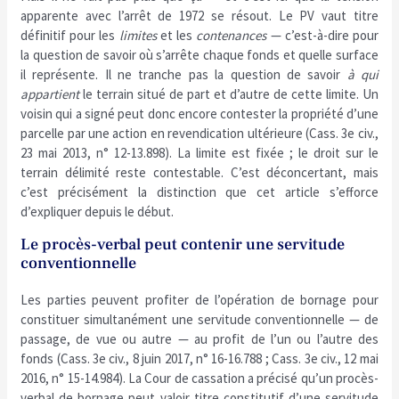
apparente avec l’arrêt de 1972 se résout. Le PV vaut titre
définitif pour les
limites
et les
contenances
— c’est-à-dire pour
la question de savoir où s’arrête chaque fonds et quelle surface
il représente. Il ne tranche pas la question de savoir
à qui
appartient
le terrain situé de part et d’autre de cette limite. Un
voisin qui a signé peut donc encore contester la propriété d’une
parcelle par une action en revendication ultérieure (Cass. 3e civ.,
23 mai 2013, n° 12-13.898). La limite est fixée ; le droit sur le
terrain délimité reste contestable. C’est déconcertant, mais
c’est précisément la distinction que cet article s’efforce
d’expliquer depuis le début.
Le procès-verbal peut contenir une servitude
conventionnelle
Les parties peuvent profiter de l’opération de bornage pour
constituer simultanément une servitude conventionnelle — de
passage, de vue ou autre — au profit de l’un ou l’autre des
fonds (Cass. 3e civ., 8 juin 2017, n° 16-16.788 ; Cass. 3e civ., 12 mai
2016, n° 15-14.984). La Cour de cassation a précisé qu’un procès-
verbal de bornage peut valoir titre constitutif d’une servitude