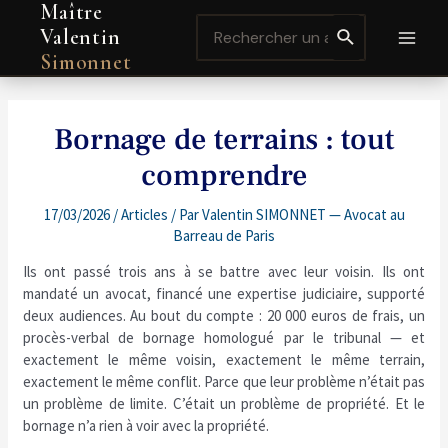
Maître
Aller
Navigation
MAI
Search
au
de
Valentin
for:
contenu
l’article
MEN
Simonnet
Bornage de terrains : tout
comprendre
17/03/2026
/
Articles
/ Par
Valentin SIMONNET — Avocat au
Barreau de Paris
Ils ont passé trois ans à se battre avec leur voisin. Ils ont
mandaté un avocat, financé une expertise judiciaire, supporté
deux audiences. Au bout du compte : 20 000 euros de frais, un
procès-verbal de bornage homologué par le tribunal — et
exactement le même voisin, exactement le même terrain,
exactement le même conflit. Parce que leur problème n’était pas
un problème de limite. C’était un problème de propriété. Et le
bornage n’a rien à voir avec la propriété.