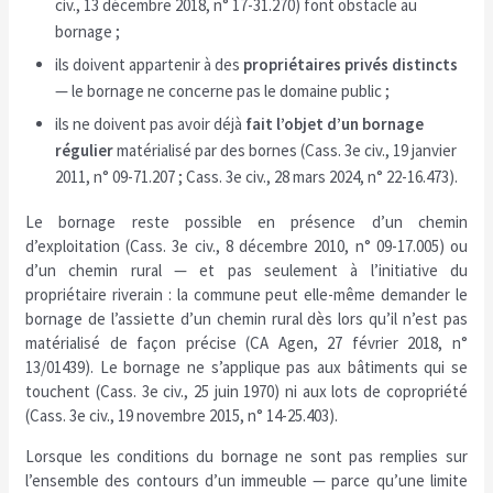
civ., 13 décembre 2018, n° 17-31.270) font obstacle au
bornage ;
ils doivent appartenir à des
propriétaires privés distincts
— le bornage ne concerne pas le domaine public ;
ils ne doivent pas avoir déjà
fait l’objet d’un bornage
régulier
matérialisé par des bornes (Cass. 3e civ., 19 janvier
2011, n° 09-71.207 ; Cass. 3e civ., 28 mars 2024, n° 22-16.473).
Le bornage reste possible en présence d’un chemin
d’exploitation (Cass. 3e civ., 8 décembre 2010, n° 09-17.005) ou
d’un chemin rural — et pas seulement à l’initiative du
propriétaire riverain : la commune peut elle-même demander le
bornage de l’assiette d’un chemin rural dès lors qu’il n’est pas
matérialisé de façon précise (CA Agen, 27 février 2018, n°
13/01439). Le bornage ne s’applique pas aux bâtiments qui se
touchent (Cass. 3e civ., 25 juin 1970) ni aux lots de copropriété
(Cass. 3e civ., 19 novembre 2015, n° 14-25.403).
Lorsque les conditions du bornage ne sont pas remplies sur
l’ensemble des contours d’un immeuble — parce qu’une limite