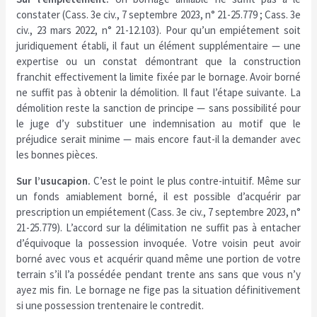
constater (Cass. 3e civ., 7 septembre 2023, n° 21-25.779 ; Cass. 3e
civ., 23 mars 2022, n° 21-12.103). Pour qu’un empiétement soit
juridiquement établi, il faut un élément supplémentaire — une
expertise ou un constat démontrant que la construction
franchit effectivement la limite fixée par le bornage. Avoir borné
ne suffit pas à obtenir la démolition. Il faut l’étape suivante. La
démolition reste la sanction de principe — sans possibilité pour
le juge d’y substituer une indemnisation au motif que le
préjudice serait minime — mais encore faut-il la demander avec
les bonnes pièces.
Sur l’usucapion.
C’est le point le plus contre-intuitif. Même sur
un fonds amiablement borné, il est possible d’acquérir par
prescription un empiétement (Cass. 3e civ., 7 septembre 2023, n°
21-25.779). L’accord sur la délimitation ne suffit pas à entacher
d’équivoque la possession invoquée. Votre voisin peut avoir
borné avec vous et acquérir quand même une portion de votre
terrain s’il l’a possédée pendant trente ans sans que vous n’y
ayez mis fin. Le bornage ne fige pas la situation définitivement
si une possession trentenaire le contredit.