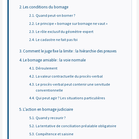
Les conditions du bornage
Quand peut-on borner ?
Le principe « bornage sur bornage ne vaut »
Le rôle exclusif du géomètre-expert
Le cadastre ne fait pas foi
Comment le juge fixe la limite : la hiérarchie des preuves
Le bornage amiable : la voie normale
Déroulement
La valeur contractuelle du procès-verbal
Le procès-verbal peut contenir une servitude
conventionnelle
Qui peut agir ? Les situations particulières
L’action en bornage judiciaire
Quand y recourir ?
La tentative de conciliation préalable obligatoire
Compétence et saisine