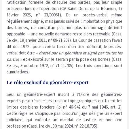
ratification formelle de chacune des parties, pas leur simple
présence lors de l’opération (CA Saint-Denis de la Réunion, 17
février 2025, n° 23/00961). Et un procès-verbal même
régulièrement signé, mais jamais suivi de l’implantation physique
des bornes, ne constitue pas non plus un bornage définitif
opposable — une nouvelle demande reste alors recevable (Cass.
3e civ., 19 janvier 2011, n° 09-71.207). La Cour de cassation l’avait
dit dès 1972 : pour avoir la force d’un titre définitif, le procès-
verbal doit être
« dressé par un géomètre et signé par toutes les
parties »
et exécuté sur le terrain par la pose des bornes (Cass.
3e civ., 3 octobre 1972, n° 71-11.705). Les trois conditions sont
cumulatives.
Le rôle exclusif du géomètre-expert
Seul un géomètre-expert inscrit à l’Ordre des géomètres-
experts peut réaliser les travaux topographiques qui fixent les
limites des biens fonciers (loi n° 46-942 du 7 mai 1946, art. 2).
Cette règle ne s’applique pas lorsqu’un juge désigne un expert
judiciaire, qui exécute un mandat de justice et non une
profession (Cass. 1re civ., 30 mai 2024, n° 22-18.735).