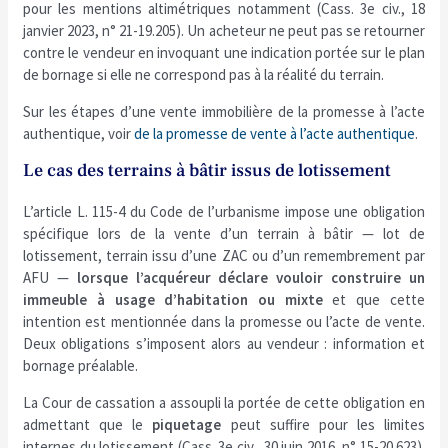
pour les mentions altimétriques notamment (Cass. 3e civ., 18
janvier 2023, n° 21-19.205). Un acheteur ne peut pas se retourner
contre le vendeur en invoquant une indication portée sur le plan
de bornage si elle ne correspond pas à la réalité du terrain.
Sur les étapes d’une vente immobilière de la promesse à l’acte
authentique, voir
de la promesse de vente à l’acte authentique
.
Le cas des terrains à bâtir issus de lotissement
L’article L. 115-4 du Code de l’urbanisme impose une obligation
spécifique lors de la vente d’un terrain à bâtir — lot de
lotissement, terrain issu d’une ZAC ou d’un remembrement par
AFU —
lorsque l’acquéreur déclare vouloir construire un
immeuble à usage d’habitation ou mixte
et que cette
intention est mentionnée dans la promesse ou l’acte de vente.
Deux obligations s’imposent alors au vendeur : information et
bornage préalable.
La Cour de cassation a assoupli la portée de cette obligation en
admettant que le
piquetage
peut suffire pour les limites
internes du lotissement (Cass. 3e civ., 30 juin 2016, n° 15-20.623).