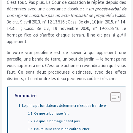
C’est tout. Pas plus. La Cour de cassation le répète depuis des
décennies avec une constance absolue :
« un procès-verbal de
bornage ne constitue pas un acte translatif de propriété »
(Cass.
3e civ., 9 avril 2013, n° 12-13.516 ; Cass. 3e civ., 10 juin 2015, n° 14-
14.311 ; Cass. 3e civ., 19 novembre 2020, n° 19-22.294). Le
bornage fixe
où
s’arrête chaque terrain. Il ne dit pas
à qui
il
appartient.
Si votre vrai problème est de savoir à qui appartient une
parcelle, une bande de terre, un bout de jardin — le bornage ne
vous apportera rien. C’est une action en revendication qu’il vous
faut. Ce sont deux procédures distinctes, avec des effets
distincts, et confondre les deux peut vous coûter très cher.
Sommaire
Le principe fondateur : déterminer n’est pas transférer
Ce que le bornage fait
Ce que le bornage ne fait pas
Pourquoi la confusion coûte si cher