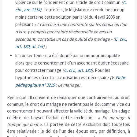
violence sur le fondement d’un article de droit commun
(
C.
civ., art. 1114
).
Toutefois, le législateur a rendu beaucoup
moins certaine cette solution par la loi du 4 avril 2006 en
précisant
« L’exercice d’une contrainte sur les époux ou l’un
d’eux, y compris par crainte révérencielle envers un
ascendant, constitue un cas de nullité du mariage » (
C. civ.,
art. 180, al. 1er
) ;
le consentement a été donné par un
mineur incapable
alors que le consentement d’un ascendant était nécessaire
pour contracter mariage
(
C. civ., art. 182
)
. Pour les
hypothèses où cette autorisation est nécessaire
(V.
Fiche
pédagogique n° 3219
: Le mariage).
Remarque : Il convient de remarquer que contrairement au droit
commun, le droit du mariage ne retient pas le dol comme vice du
consentement pouvant affecter la validité du mariage. Un adage
célèbre de Loysel traduit cette exclusion :
« En mariage il
trompe qui peut ».
La portée de cette exclusion doit toutefois
être relativisée : le dol de l’un des époux est, par définition, à