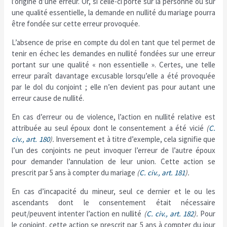
l’origine d’une erreur. Or, si celle-ci porte sur la personne ou sur
une qualité essentielle, la demande en nullité du mariage pourra
être fondée sur cette erreur provoquée.
L’absence de prise en compte du dol en tant que tel permet de
tenir en échec les demandes en nullité fondées sur une erreur
portant sur une qualité « non essentielle ». Certes, une telle
erreur paraît davantage excusable lorsqu’elle a été provoquée
par le dol du conjoint ; elle n’en devient pas pour autant une
erreur cause de nullité.
En cas d’erreur ou de violence, l’action en nullité relative est
attribuée au seul époux dont le consentement a été vicié
(
C.
civ., art. 180
).
Inversement et à titre d’exemple, cela signifie que
l’un des conjoints ne peut invoquer l’erreur de l’autre époux
pour demander l’annulation de leur union. Cette action se
prescrit par 5 ans à compter du mariage
(
C. civ., art. 181
).
En cas d’incapacité du mineur, seul ce dernier et le ou les
ascendants dont le consentement était nécessaire
peut/peuvent intenter l’action en nullité
(
C. civ., art. 182
).
Pour
le conjoint, cette action se prescrit par 5 ans à compter du jour