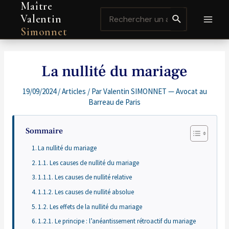
Maître
Aller
Navigation
MAI
Search
au
de
Valentin
for:
contenu
l’article
MEN
Simonnet
La nullité du mariage
19/09/2024
/
Articles
/ Par
Valentin SIMONNET — Avocat au
Barreau de Paris
Sommaire
La nullité du mariage
1.1. Les causes de nullité du mariage
1.1.1. Les causes de nullité relative
1.1.2. Les causes de nullité absolue
1.2. Les effets de la nullité du mariage
1.2.1. Le principe : l’anéantissement rétroactif du mariage