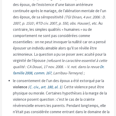
des époux, de l’existence d’une liaison antérieure
continuée après le mariage, de l’aliénation mentale de l’un
des époux, de sa séropositivité
(
TGI Dinan, 4 avr. 2006
: D.
2007, p. 1510 ;
RTD civ. 2007, p. 550
, obs. Hauser), etc.
Au
contraire, les simples qualités « humaines » ou de
comportement ne sont pas considérées comme
essentielles : on ne peut invoquer la nullité car on a pensé
épouser un individu aimable alors qu’il se révèle être
acrimonieux. La question a pu se poser avec acuité pour la
virginité de l’épouse
(refusant le caractère essentiel à cette
qualité :
CA Douai, 17 nov. 2008
. – V. not. dans la revue
Dr.
famille 2008, comm. 167
, Larribau-Terneyre) ;
le consentement de l’un des époux a été extorqué par la
violence
(
C. civ., art. 180, al. 1
)
. Cette violence peut être
physique ou morale. Certaines hypothèses à la marge de la
violence posent question : c’est le cas de la crainte
révérencielle envers les parents. Pendant longtemps, elle
n’était pas considérée comme entrant dans le domaine de la