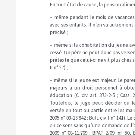
En tout état de cause, la pension alimen
– même pendant le mois de vacances p
avec ses enfants. Il n’en va autrement q
précisé ;
– même si la cohabitation du jeune av
cessé. Un père ne peut donc pas verser 
prétexte que celui-ci ne vit plus chez s
II n° 27) ;
– même si le jeune est majeur. Le paren
majeurs a un droit personnel à obten
éducation (C. civ. art. 373-2-5 ; Cass. 
Toutefois, le juge peut décider ou l
versée en tout ou partie entre les mains 
2005 n° 03-13.842 : Bull. civ. I n° 141)
en ce sens sans qu’une demande de l’e
2009 n° 08-11.769 : BPAT 2/09 inf. 50, B