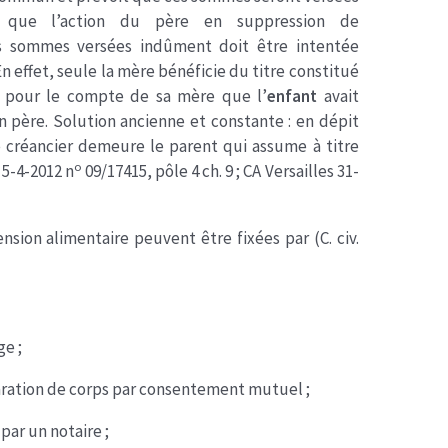
 que l’action du père en suppression de
s sommes versées indûment doit être intentée
 En effet, seule la mère bénéficie du titre constitué
t pour le compte de sa mère que l’
enfant
avait
 père. Solution ancienne et constante : en dépit
e créancier demeure le parent qui assume à titre
o
 5-4-2012 n
09/17415, pôle 4 ch. 9 ; CA Versailles 31-
nsion alimentaire peuvent être fixées par (C. civ.
ge ;
aration de corps par consentement mutuel ;
par un notaire ;