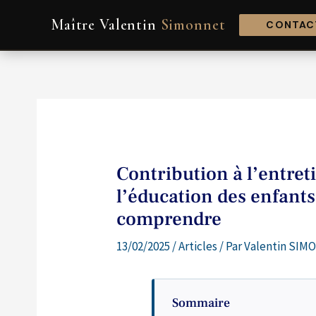
Aller
Navigation
Maître Valentin
Simonnet
au
de
CONTACT
contenu
l’article
Contribution à l’entreti
l’éducation des enfants
comprendre
13/02/2025
/
Articles
/ Par
Valentin SIMO
Sommaire