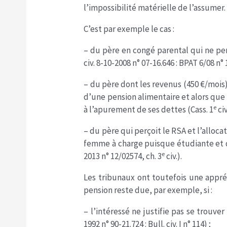
l’impossibilité matérielle de l’assumer.
C’est par exemple le cas :
– du père en congé parental qui ne per
civ. 8-10-2008 n° 07-16.646 : BPAT 6/08 n° 19
– du père dont les revenus (450 €/mois
d’une pension alimentaire et alors que l
e
à l’apurement de ses dettes (Cass. 1
civ
– du père qui perçoit le RSA et l’alloca
femme à charge puisque étudiante et q
e
2013 n° 12/02574, ch. 3
civ.).
Les tribunaux ont toutefois une appréc
pension reste due, par exemple, si :
– l’intéressé ne justifie pas se trouver 
1992 n° 90-21.724 : Bull. civ. I n° 114) ;