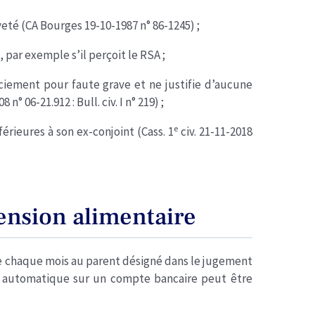
veté (CA Bourges 19-10-1987 n° 86-1245) ;
 par exemple s’il perçoit le RSA ;
nciement pour faute grave et ne justifie d’aucune
8 n° 06-21.912 : Bull. civ. I n° 219) ;
e
férieures à son ex-conjoint (Cass. 1
civ. 21-11-2018
ension alimentaire
de chaque mois au parent désigné dans le jugement
t automatique sur un compte bancaire peut être