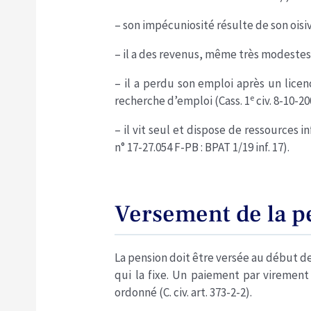
– son impécuniosité résulte de son oisi
– il a des revenus, même très modestes,
– il a perdu son emploi après un lice
e
recherche d’emploi (Cass. 1
civ. 8-10-200
– il vit seul et dispose de ressources in
n° 17-27.054 F-PB : BPAT 1/19 inf. 17).
Versement de la p
La pension doit être versée au début 
qui la fixe. Un paiement par viremen
ordonné (C. civ. art. 373-2-2).