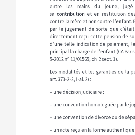
entre les mains du jeune, jugé
sa
contribution
et en restitution de
contre la mère et non contre l’
enfant
.
par le jugement de sorte que c’étai
directement reçu cette pension de son
d’une telle indication de paiement, l
principal la charge de l’
enfant
(CA Paris
o
5-2012 n
11/01565, ch. 2 sect. 1).
Les modalités et les garanties de la pe
art. 373-2-2, I-al. 2) :
– une décision judiciaire ;
– une convention homologuée par le ju
– une convention de divorce ou de sép
– un acte reçu en la forme authentique 