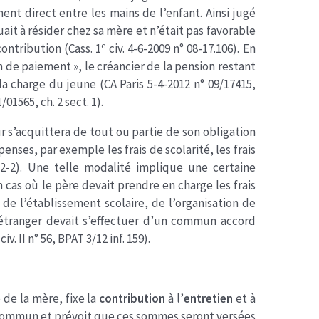
ent direct entre les mains de l’enfant. Ainsi jugé
ait à résider chez sa mère et n’était pas favorable
e
ontribution (Cass. 1
civ. 4-6-2009 n° 08-17.106). En
on de paiement », le créancier de la pension restant
la charge du jeune (CA Paris 5-4-2012 n° 09/17415,
/01565, ch. 2 sect. 1).
r s’acquittera de tout ou partie de son obligation
ses, par exemple les frais de scolarité, les frais
373-2-2). Une telle modalité implique une certaine
 cas où le père devait prendre en charge les frais
x de l’établissement scolaire, de l’organisation de
’étranger devait s’effectuer d’un commun accord
civ. II n° 56, BPAT 3/12 inf. 159).
 de la mère, fixe la
contribution
à l’
entretien
et à
ommun et prévoit que ces sommes seront versées