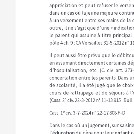
appréciation et peut refuser le versem
dans un cas où la jeune majeure continu
à un versement entre ses mains de la c
outre, il ne s’agit que d’une « indicati
le parent qui assume à titre principal 
pôle 4 ch. 9 ; CA Versailles 31-5-2012 n° 11
Il peut aussi être prévu que le débiteu
en assumant directement certaines dépen
d’hospitalisation, etc. (C. civ. art. 
concertation entre les parents. Dans un
de scolarité, il a été jugé que le choi
cours de rattrapage et de séjours à l
e
(Cass. 2
civ. 22-3-2012 n° 11-13.915 : Bull. 
e
Cass. 1
civ. 3-7-2024 n° 22-17.808 F-D
Dans le cas où un jugement, sur saisine
l’
éducation
du père pour leur
enfant
c