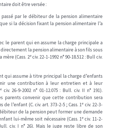
taire doit être versée :
assé par le débiteur de la pension alimentaire
ue si la décision fixant la pension alimentaire l’a
ec le parent qui en assume la charge principale a
directement la pension alimentaire à son fils sous
e
a mère (Cass. 2
civ. 22-1-1992 n° 90-18.512 : Bull civ.
t qui assume à titre principal la charge d’enfants
ir une contribution à leur entretien et à leur
e
2
civ. 26-9-2002 n° 01-12.075 : Bull. civ. II n° 191).
es parents convenir que cette contribution sera
e
de l’enfant (C. civ. art. 373-2-5 ; Cass. 1
civ. 22-3-
. Le débiteur de la pension peut former une demande
e
nfant lui-même soit nécessaire (Cass. 1
civ. 11-2-
ull. civ. I n° 26). Mais le juge reste libre de son