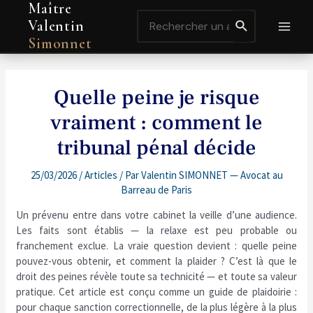
Maître
Aller
Navigation
MAI
Search
au
de
Valentin
for:
contenu
l’article
MEN
Simonnet
Quelle peine je risque
vraiment : comment le
tribunal pénal décide
25/03/2026
/
Articles
/ Par
Valentin SIMONNET — Avocat au
Barreau de Paris
Un prévenu entre dans votre cabinet la veille d’une audience.
Les faits sont établis — la relaxe est peu probable ou
franchement exclue. La vraie question devient : quelle peine
pouvez-vous obtenir, et comment la plaider ? C’est là que le
droit des peines révèle toute sa technicité — et toute sa valeur
pratique. Cet article est conçu comme un guide de plaidoirie :
pour chaque sanction correctionnelle, de la plus légère à la plus