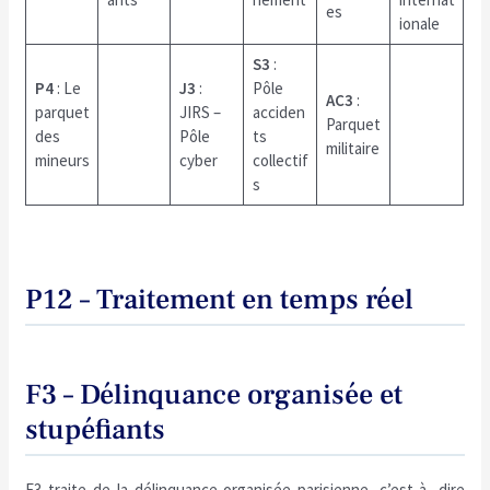
es
ionale
S3
:
P4
: Le
J3
:
Pôle
AC3
:
parquet
JIRS –
acciden
Parquet
des
Pôle
ts
militaire
mineurs
cyber
collectif
s
P12 – Traitement en temps réel
F3 – Délinquance organisée et
stupéfiants
F3 traite de la délinquance organisée parisienne, c’est-à- dire