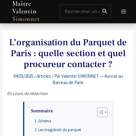
Maître
Aller
Navigation
MAI
Search
au
de
Valentin
for:
contenu
l’article
MEN
Simonnet
L’organisation du Parquet de
Paris : quelle section et quel
procureur contacter ?
04/03/2025
/
Articles
/ Par
Valentin SIMONNET — Avocat au
Barreau de Paris
En cours de rédaction
Sommaire
Schéma
Les magistrats du parquet