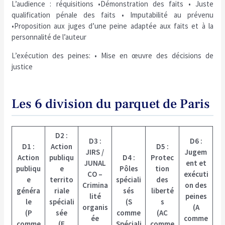
L’audience : réquisitions •Démonstration des faits • Juste
qualification pénale des faits • Imputabilité au prévenu
•Proposition aux juges d’une peine adaptée aux faits et à la
personnalité de l’auteur
L’exécution des peines: • Mise en œuvre des décisions de
justice
Les 6 division du parquet de Paris
D2 :
D3 :
D6 :
D1 :
Action
D5 :
JIRS /
Jugem
Action
publiqu
D4 :
Protec
JUNAL
ent et
publiqu
e
Pôles
tion
CO –
exécuti
e
territo
spéciali
des
Crimina
on des
généra
riale
sés
liberté
lité
peines
le
spéciali
(
S
s
organis
(
A
(
P
sée
comme
(AC
ée
comme
comme
(
F
Spéciali
comme