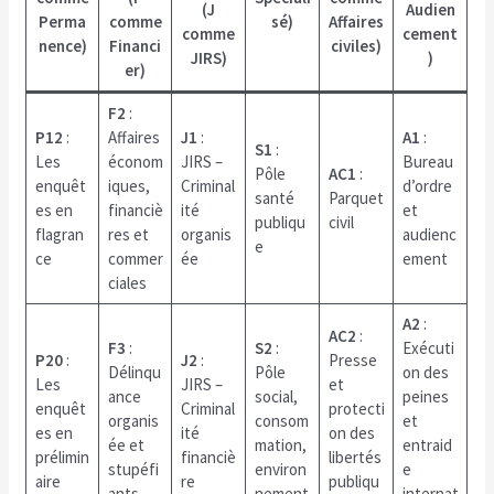
(
J
Audien
Perma
comme
sé)
Affaires
comme
cement
nence)
Financi
civiles)
JIRS)
)
er)
F2
:
P12
:
Affaires
J1
:
A1
:
S1
:
Les
économ
JIRS –
Bureau
Pôle
AC1
:
enquêt
iques,
Criminal
d’ordre
santé
Parquet
es en
financiè
ité
et
publiqu
civil
flagran
res et
organis
audienc
e
ce
commer
ée
ement
ciales
A2
:
AC2
:
F3
:
S2
:
Exécuti
P20
:
J2
:
Presse
Délinqu
Pôle
on des
Les
JIRS –
et
ance
social,
peines
enquêt
Criminal
protecti
organis
consom
et
es en
ité
on des
ée et
mation,
entraid
prélimin
financiè
libertés
stupéfi
environ
e
aire
re
publiqu
ants
nement
internat