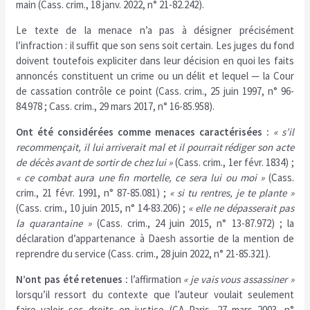
main (Cass. crim., 18 janv. 2022, n° 21-82.242).
Le texte de la menace n’a pas à désigner précisément
l’infraction : il suffit que son sens soit certain. Les juges du fond
doivent toutefois expliciter dans leur décision en quoi les faits
annoncés constituent un crime ou un délit et lequel — la Cour
de cassation contrôle ce point (Cass. crim., 25 juin 1997, n° 96-
84.978 ; Cass. crim., 29 mars 2017, n° 16-85.958).
Ont été considérées comme menaces caractérisées :
« s’il
recommençait, il lui arriverait mal et il pourrait rédiger son acte
de décès avant de sortir de chez lui »
(Cass. crim., 1er févr. 1834) ;
« ce combat aura une fin mortelle, ce sera lui ou moi »
(Cass.
crim., 21 févr. 1991, n° 87-85.081) ;
« si tu rentres, je te plante »
(Cass. crim., 10 juin 2015, n° 14-83.206) ;
« elle ne dépasserait pas
la quarantaine »
(Cass. crim., 24 juin 2015, n° 13-87.972) ; la
déclaration d’appartenance à Daesh assortie de la mention de
reprendre du service (Cass. crim., 28 juin 2022, n° 21-85.321).
N’ont pas été retenues :
l’affirmation
« je vais vous assassiner »
lorsqu’il ressort du contexte que l’auteur voulait seulement
faire valoir ses droits en justice (CA Paris, 27 mars 2003, n°