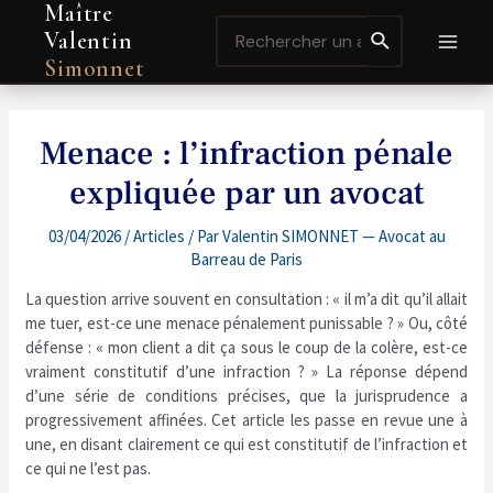
Maître
Aller
Navigation
MAI
Search
au
de
Valentin
for:
contenu
l’article
MEN
Simonnet
Menace : l’infraction pénale
expliquée par un avocat
03/04/2026
/
Articles
/ Par
Valentin SIMONNET — Avocat au
Barreau de Paris
La question arrive souvent en consultation : « il m’a dit qu’il allait
me tuer, est-ce une menace pénalement punissable ? » Ou, côté
défense : « mon client a dit ça sous le coup de la colère, est-ce
vraiment constitutif d’une infraction ? » La réponse dépend
d’une série de conditions précises, que la jurisprudence a
progressivement affinées. Cet article les passe en revue une à
une, en disant clairement ce qui est constitutif de l’infraction et
ce qui ne l’est pas.