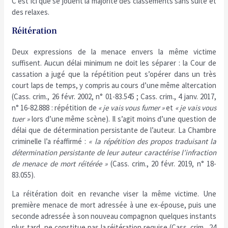
C’est ici que se jouent la majorité des classements sans suite et
des relaxes.
Réitération
Deux expressions de la menace envers la même victime
suffisent. Aucun délai minimum ne doit les séparer : la Cour de
cassation a jugé que la répétition peut s’opérer dans un très
court laps de temps, y compris au cours d’une même altercation
(Cass. crim., 26 févr. 2002, n° 01-83.545 ; Cass. crim., 4 janv. 2017,
n° 16-82.888 : répétition de
« je vais vous fumer »
et
« je vais vous
tuer »
lors d’une même scène). Il s’agit moins d’une question de
délai que de détermination persistante de l’auteur. La Chambre
criminelle l’a réaffirmé :
« la répétition des propos traduisant la
détermination persistante de leur auteur caractérise l’infraction
de menace de mort réitérée »
(Cass. crim., 20 févr. 2019, n° 18-
83.055).
La réitération doit en revanche viser la même victime. Une
première menace de mort adressée à une ex-épouse, puis une
seconde adressée à son nouveau compagnon quelques instants
plus tard, ne constitue pas la réitération requise (Cass. crim., 24