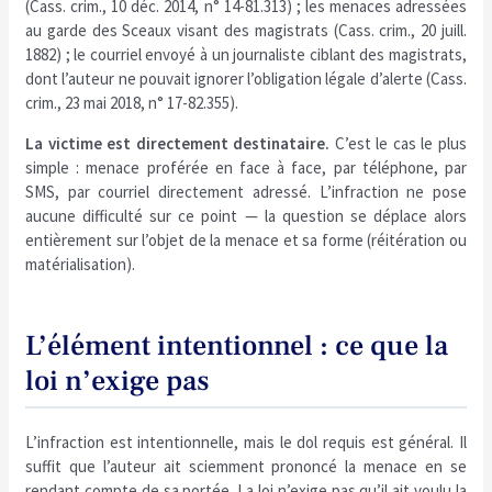
(Cass. crim., 10 déc. 2014, n° 14-81.313) ; les menaces adressées
au garde des Sceaux visant des magistrats (Cass. crim., 20 juill.
1882) ; le courriel envoyé à un journaliste ciblant des magistrats,
dont l’auteur ne pouvait ignorer l’obligation légale d’alerte (Cass.
crim., 23 mai 2018, n° 17-82.355).
La victime est directement destinataire.
C’est le cas le plus
simple : menace proférée en face à face, par téléphone, par
SMS, par courriel directement adressé. L’infraction ne pose
aucune difficulté sur ce point — la question se déplace alors
entièrement sur l’objet de la menace et sa forme (réitération ou
matérialisation).
L’élément intentionnel : ce que la
loi n’exige pas
L’infraction est intentionnelle, mais le dol requis est général. Il
suffit que l’auteur ait sciemment prononcé la menace en se
rendant compte de sa portée. La loi n’exige pas qu’il ait voulu la