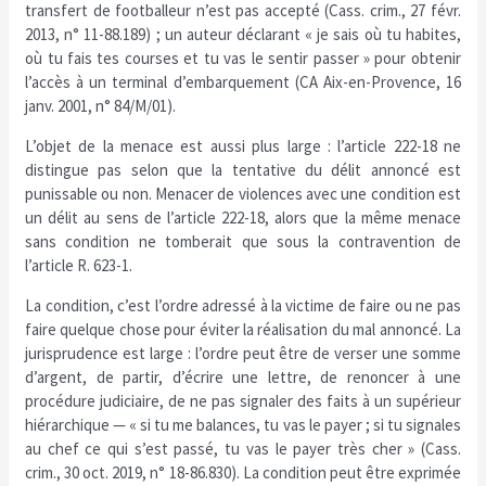
transfert de footballeur n’est pas accepté (Cass. crim., 27 févr.
2013, n° 11-88.189) ; un auteur déclarant « je sais où tu habites,
où tu fais tes courses et tu vas le sentir passer » pour obtenir
l’accès à un terminal d’embarquement (CA Aix-en-Provence, 16
janv. 2001, n° 84/M/01).
L’objet de la menace est aussi plus large : l’article 222-18 ne
distingue pas selon que la tentative du délit annoncé est
punissable ou non. Menacer de violences avec une condition est
un délit au sens de l’article 222-18, alors que la même menace
sans condition ne tomberait que sous la contravention de
l’article R. 623-1.
La condition, c’est l’ordre adressé à la victime de faire ou ne pas
faire quelque chose pour éviter la réalisation du mal annoncé. La
jurisprudence est large : l’ordre peut être de verser une somme
d’argent, de partir, d’écrire une lettre, de renoncer à une
procédure judiciaire, de ne pas signaler des faits à un supérieur
hiérarchique — « si tu me balances, tu vas le payer ; si tu signales
au chef ce qui s’est passé, tu vas le payer très cher » (Cass.
crim., 30 oct. 2019, n° 18-86.830). La condition peut être exprimée