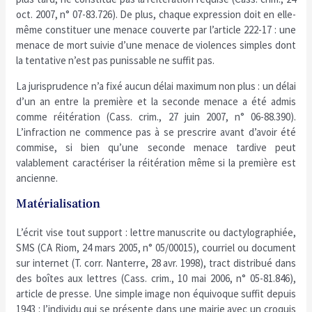
oct. 2007, n° 07-83.726). De plus, chaque expression doit en elle-
même constituer une menace couverte par l’article 222-17 : une
menace de mort suivie d’une menace de violences simples dont
la tentative n’est pas punissable ne suffit pas.
La jurisprudence n’a fixé aucun délai maximum non plus : un délai
d’un an entre la première et la seconde menace a été admis
comme réitération (Cass. crim., 27 juin 2007, n° 06-88.390).
L’infraction ne commence pas à se prescrire avant d’avoir été
commise, si bien qu’une seconde menace tardive peut
valablement caractériser la réitération même si la première est
ancienne.
Matérialisation
L’écrit vise tout support : lettre manuscrite ou dactylographiée,
SMS (CA Riom, 24 mars 2005, n° 05/00015), courriel ou document
sur internet (T. corr. Nanterre, 28 avr. 1998), tract distribué dans
des boîtes aux lettres (Cass. crim., 10 mai 2006, n° 05-81.846),
article de presse. Une simple image non équivoque suffit depuis
1943 : l’individu qui se présente dans une mairie avec un croquis