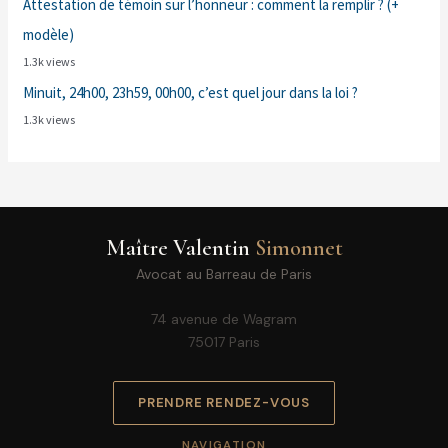
Attestation de témoin sur l’honneur : comment la remplir ? (+
modèle)
1.3k views
Minuit, 24h00, 23h59, 00h00, c’est quel jour dans la loi ?
1.3k views
Maître Valentin
Simonnet
Avocat au Barreau de Paris
74 avenue de Wagram
75017 Paris
PRENDRE RENDEZ-VOUS
NAVIGATION