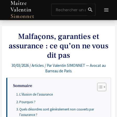
Maître
Aller
Navigation
MAI
Search
au
de
Valentin
for:
contenu
l’article
MEN
Simonnet
Malfaçons, garanties et
assurance : ce qu’on ne vous
dit pas
30/03/2026
/
Articles
/ Par
Valentin SIMONNET — Avocat au
Barreau de Paris
Sommaire
L’illusion de l’assurance
Pourquoi ?
Quels désordres sont généralement non couverts par
l’assurance ?