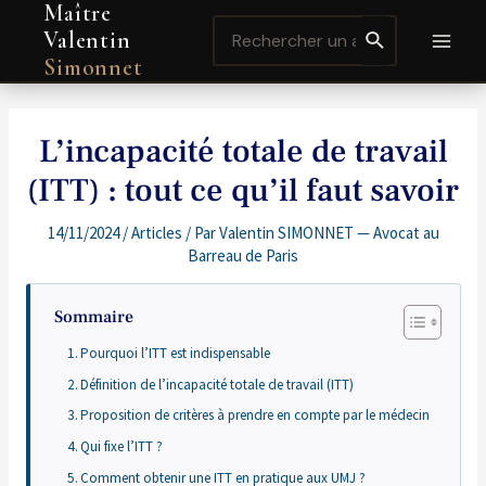
Maître
Aller
Navigation
MAI
Search
au
de
Valentin
for:
contenu
l’article
MEN
Simonnet
L’incapacité totale de travail
(ITT) : tout ce qu’il faut savoir
14/11/2024
/
Articles
/ Par
Valentin SIMONNET — Avocat au
Barreau de Paris
Sommaire
Pourquoi l’ITT est indispensable
Définition de l’incapacité totale de travail (ITT)
Proposition de critères à prendre en compte par le médecin
Qui fixe l’ITT ?
Comment obtenir une ITT en pratique aux UMJ ?