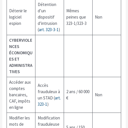
Détention
Détenir le
d’un
Mêmes
logiciel
dispositif
peines que
Non
espion
d’intrusion
323-1/323-3
(
art. 323-3-1
)
CYBERVIOLE
NCES
ÉCONOMIQU
ES ET
ADMINISTRA
TIVES
Accéder aux
Accès
comptes
frauduleux à
2 ans / 60 000
bancaires,
Non
un STAD (
art.
€
CAF, impôts
323-1
)
en ligne
Modifier les
Modification
mots de
frauduleuse
5 ans / 150