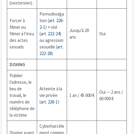
(sextorsion)
Pornodivulga
Forcer à
tion (
art. 226-
filmer ou
2-1
) + viol
Jusqu’à 20
filmer à l’insu
(
art. 222-24
)
Oui
ans
des actes
ou agression
sexuels
sexuelle (
art.
222-28
)
DOXING
Publier
l’adresse, le
lieu de
Atteinte à la
Oui — 2 ans /
travail, le
vie privée
1 an / 45 000 €
60 000 €
numéro de
(
art. 226-1
)
téléphone de
la victime
Cyberharcèle
Doxing ayant
ment commis