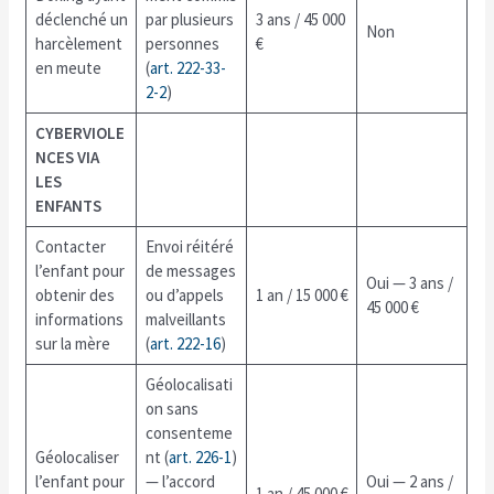
déclenché un
par plusieurs
3 ans / 45 000
Non
harcèlement
personnes
€
en meute
(
art. 222-33-
2-2
)
CYBERVIOLE
NCES VIA
LES
ENFANTS
Contacter
Envoi réitéré
l’enfant pour
de messages
Oui — 3 ans /
obtenir des
ou d’appels
1 an / 15 000 €
45 000 €
informations
malveillants
sur la mère
(
art. 222-16
)
Géolocalisati
on sans
consenteme
Géolocaliser
nt (
art. 226-1
)
l’enfant pour
— l’accord
Oui — 2 ans /
1 an / 45 000 €