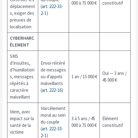
000 à 75 000 €
constitutif
déplacement
(
art. 222-33-
s, exiger des
2-1
)
preuves de
localisation
CYBERHARC
ÈLEMENT
SMS
d’insultes,
Envoi réitéré
d’humiliation
de messages
Oui — 3 ans /
s, messages
ou d’appels
1 an / 15 000 €
45 000 €
répétés à
malveillants
caractère
(
art. 222-16
)
malveillant
Harcèlement
Idem, avec
moral au sein
impact sur la
3 à 5 ans / 45
Élément
du couple
santé de la
000 à 75 000 €
constitutif
(
art. 222-33-
victime
2-1
)