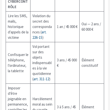
CYBERCONT
RÔLE
Lire les SMS,
Violation du
mails,
secret des
Oui — 2 ans /
historique
corresponda
1 an / 45 000 €
60 000 €
d’appels de la
nces (
art.
victime
226-15
)
Vol portant
sur des
Confisquer le
objets
téléphone,
3 ans / 45 000
Élément
indispensabl
l’ordinateur,
€
constitutif
es à la vie
la tablette
quotidienne
(
art. 311-12
)
Imposer
d’être
joignable en
Harcèlement
permanence,
moral au sein
3 à 5 ans / 45
Élément
contrôler les
du couple