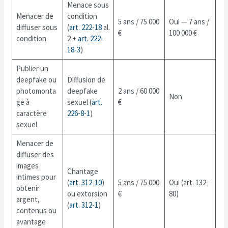
Menace sous
Menacer de
condition
5 ans / 75 000
Oui — 7 ans /
diffuser sous
(
art. 222-18
al.
€
100 000 €
condition
2 +
art. 222-
18-3
)
Publier un
deepfake ou
Diffusion de
photomonta
deepfake
2 ans / 60 000
Non
ge à
sexuel (
art.
€
caractère
226-8-1
)
sexuel
Menacer de
diffuser des
images
Chantage
intimes pour
(
art. 312-10
)
5 ans / 75 000
Oui (art. 132-
obtenir
ou extorsion
€
80)
argent,
(
art. 312-1
)
contenus ou
avantage