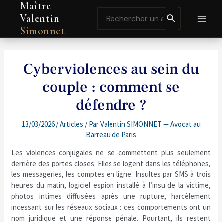
Maître
Aller
Navigation
MAI
Search
au
de
Valentin
for:
contenu
l’article
MEN
Simonnet
Cyberviolences au sein du
couple : comment se
défendre ?
13/03/2026
/
Articles
/ Par
Valentin SIMONNET — Avocat au
Barreau de Paris
Les violences conjugales ne se commettent plus seulement
derrière des portes closes. Elles se logent dans les téléphones,
les messageries, les comptes en ligne. Insultes par SMS à trois
heures du matin, logiciel espion installé à l’insu de la victime,
photos intimes diffusées après une rupture, harcèlement
incessant sur les réseaux sociaux : ces comportements ont un
nom juridique et une réponse pénale. Pourtant, ils restent