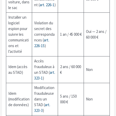
voiture, dans
nt (
art. 226-1
)
le sac
Installer un
logiciel
Violation du
espion pour
secret des
Oui — 2 ans /
suivre les
corresponda
1 an / 45 000 €
60 000 €
communicati
nces (
art.
ons et
226-15
)
l’activité
Accès
Idem (accès
frauduleux à
2 ans / 60 000
Non
au STAD)
un STAD (
art.
€
323-1
)
Modification
Idem
frauduleuse
5 ans / 150
(modification
dans un
Non
000 €
de données)
STAD (
art.
323-3
)