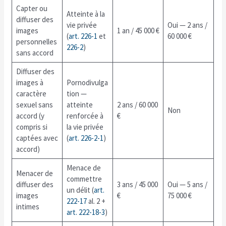
Capter ou
Atteinte à la
diffuser des
vie privée
Oui — 2 ans /
images
1 an / 45 000 €
(
art. 226-1
et
60 000 €
personnelles
226-2
)
sans accord
Diffuser des
images à
Pornodivulga
caractère
tion —
sexuel sans
atteinte
2 ans / 60 000
Non
accord (y
renforcée à
€
compris si
la vie privée
captées avec
(
art. 226-2-1
)
accord)
Menace de
Menacer de
commettre
diffuser des
3 ans / 45 000
Oui — 5 ans /
un délit (
art.
images
€
75 000 €
222-17
al. 2 +
intimes
art. 222-18-3
)