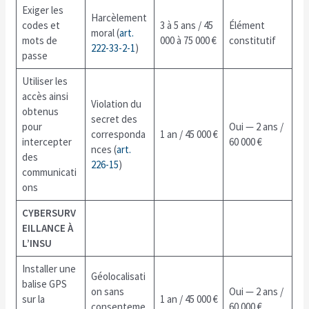
Exiger les
Harcèlement
codes et
3 à 5 ans / 45
Élément
moral (
art.
mots de
000 à 75 000 €
constitutif
222-33-2-1
)
passe
Utiliser les
accès ainsi
Violation du
obtenus
secret des
pour
Oui — 2 ans /
corresponda
1 an / 45 000 €
intercepter
60 000 €
nces (
art.
des
226-15
)
communicati
ons
CYBERSURV
EILLANCE À
L’INSU
Installer une
Géolocalisati
balise GPS
on sans
Oui — 2 ans /
sur la
1 an / 45 000 €
consenteme
60 000 €