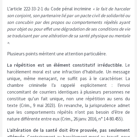
L’article 222-33-2-1 du Code pénal incrimine
« le fait de harceler
son conjoint, son partenaire lié par un pacte civil de solidarité ou
son concubin par des propos ou comportements répétés ayant
pour objet ou pour effet une dégradation de ses conditions de vie
se traduisant par une altération de sa santé physique ou mentale
»
.
Plusieurs points méritent une attention particulière.
La répétition est un élément constitutif irréductible.
Le
harcèlement moral est une infraction d’habitude. Un message
unique, même menaçant, ne suffit pas à le caractériser. La
chambre criminelle l’a rappelé explicitement : l’envoi
concomitant de courriers identiques à plusieurs personnes ne
constitue qu’un fait unique, non une répétition au sens du
texte (Crim., 9 mai 2023). En revanche, la jurisprudence admet
que les comportements répétés n’ont pas besoin d’être de
nature différente entre eux (Crim., 26 janv. 2016, n° 14-80.455).
L’altération de la santé doit être prouvée, pas seulement
alléguée.
Contrairement au harcèlement moral au travail, pour