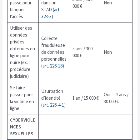
passe pour
dans un
Non
000 €
bloquer
STAD (
art.
l’accès
323-3
)
Utiliser des
données
Collecte
privées
frauduleuse
obtenues en
5 ans / 300
de données
Non
ligne pour
000 €
personnelles
nuire (ex. :
(
art. 226-18
)
procédure
judiciaire)
Se faire
Usurpation
passer pour
Oui — 2 ans /
d’identité
1 an / 15 000 €
la victime en
30 000 €
(
art. 226-4-1
)
ligne
CYBERVIOLE
NCES
SEXUELLES