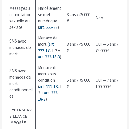
Messages à
Harcèlement
connotation
sexuel
3 ans / 45 000
Non
sexuelle ou
numérique
€
sexiste
(
art. 222-33
)
Menace de
SMS avec
mort (
art.
3 ans / 45 000
Oui — 5 ans /
menaces de
222-17
al. 2 +
€
75 000 €
mort
art. 222-18-3
)
Menace de
SMS avec
mort sous
menaces de
condition
5 ans / 75 000
Oui — 7 ans /
mort
(
art. 222-18
al.
€
100 000 €
conditionnell
2 +
art. 222-
es
18-3
)
CYBERSURV
EILLANCE
IMPOSÉE