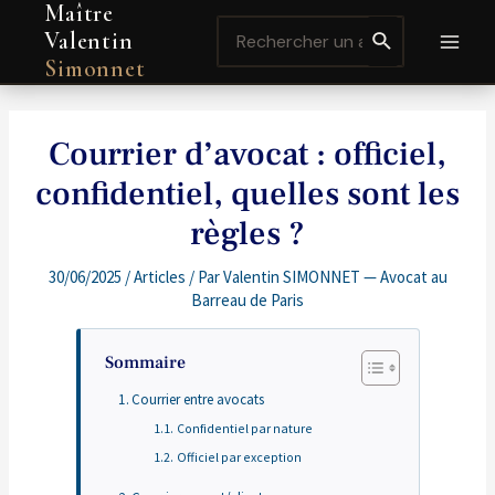
Maître
Aller
Navigation
MAI
Search
au
de
Valentin
for:
contenu
l’article
MEN
Simonnet
Courrier d’avocat : officiel,
confidentiel, quelles sont les
règles ?
30/06/2025
/
Articles
/ Par
Valentin SIMONNET — Avocat au
Barreau de Paris
Sommaire
Courrier entre avocats
Confidentiel par nature
Officiel par exception