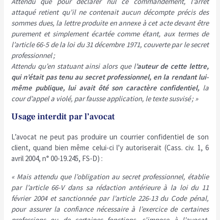
Attendu que pour déclarer nul ce commandement, l’arrêt
attaqué retient qu’il ne contenait aucun décompte précis des
sommes dues, la lettre produite en annexe à cet acte devant être
purement et simplement écartée comme étant, aux termes de
l’article 66-5 de la loi du 31 décembre 1971, couverte par le secret
professionnel ;
Attendu qu’en statuant ainsi alors que l
’auteur de cette lettre,
qui n’était pas tenu au secret professionnel, en la rendant lui-
même publique, lui avait ôté son caractère confidentiel,
la
cour d’appel a violé, par fausse application, le texte susvisé ; »
Usage interdit par l’avocat
L’avocat ne peut pas produire un courrier confidentiel de son
client, quand bien même celui-ci l’y autoriserait (Cass. civ. 1, 6
avril 2004, n° 00-19.245, FS-D) :
« Mais attendu que l’obligation au secret professionnel, établie
par l’article 66-V dans sa rédaction antérieure à la loi du 11
février 2004 et sanctionnée par l’article 226-13 du Code pénal,
pour assurer la confiance nécessaire à l’exercice de certaines
professions ou de certaines fonctions, s’impose à l’avocat,