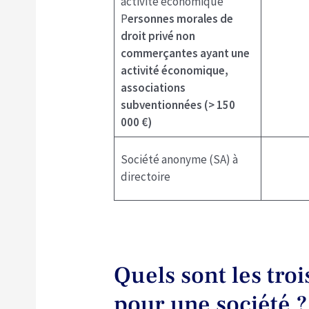
activité économique
P
ersonnes morales de
droit privé non
commerçantes ayant une
activité économique,
associations
subventionnées (> 150
000 €)
Société anonyme (SA) à
directoire
Quels sont les tro
pour une société ?