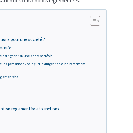
isation des conventions réglementées.
tions pour une société ?
ementée
le dirigeant ou une de ses sociétés
 une personne avec lequel le dirigeant est indirectement
églementées
ention règlementée et sanctions