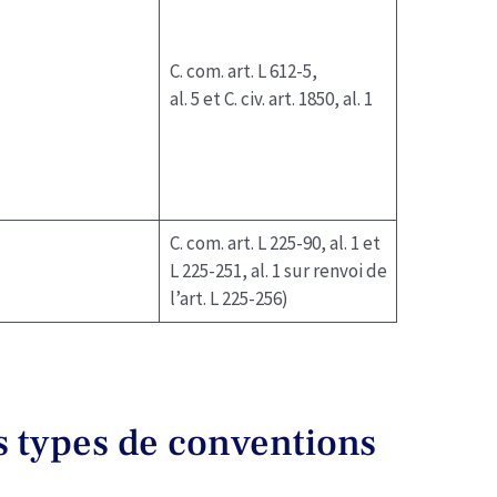
C. com. art. L 612-5,
al. 5 et C. civ. art. 1850, al. 1
C. com. art. L 225-90, al. 1 et
L 225-251, al. 1 sur renvoi de
l’art. L 225-256)
is types de conventions