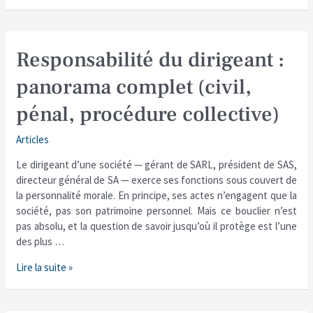
Responsabilité
Responsabilité du dirigeant :
du
panorama complet (civil,
dirigeant
:
pénal, procédure collective)
panorama
complet
Articles
(civil,
pénal,
Le dirigeant d’une société — gérant de SARL, président de SAS,
procédure
directeur général de SA — exerce ses fonctions sous couvert de
collective)
la personnalité morale. En principe, ses actes n’engagent que la
société, pas son patrimoine personnel. Mais ce bouclier n’est
pas absolu, et la question de savoir jusqu’où il protège est l’une
des plus …
Lire la suite »