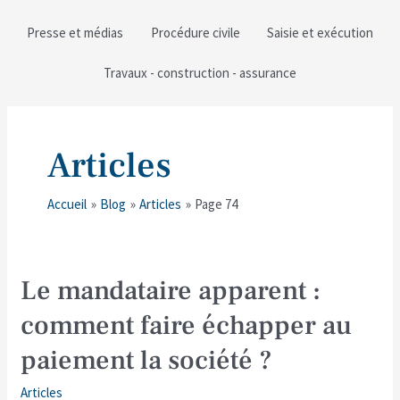
Presse et médias
Procédure civile
Saisie et exécution
Travaux - construction - assurance
Articles
Accueil
Blog
Articles
Page 74
Le
Le mandataire apparent :
mandataire
comment faire échapper au
apparent
:
paiement la société ?
comment
faire
Articles
échapper