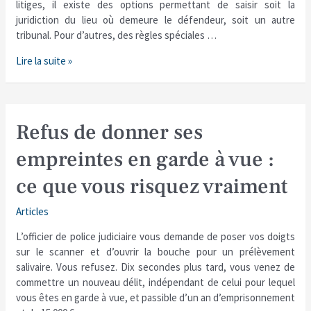
litiges, il existe des options permettant de saisir soit la
juridiction du lieu où demeure le défendeur, soit un autre
tribunal. Pour d’autres, des règles spéciales …
Lire la suite »
Refus
Refus de donner ses
de
empreintes en garde à vue :
donner
ses
ce que vous risquez vraiment
empreintes
en
Articles
garde
à
L’officier de police judiciaire vous demande de poser vos doigts
vue
sur le scanner et d’ouvrir la bouche pour un prélèvement
:
salivaire. Vous refusez. Dix secondes plus tard, vous venez de
ce
commettre un nouveau délit, indépendant de celui pour lequel
que
vous êtes en garde à vue, et passible d’un an d’emprisonnement
vous