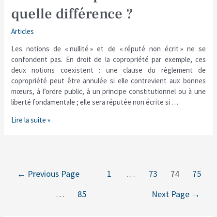
ou
quelle différence ?
réputé
non
Articles
écrit
:
Les notions de « nullité » et de « réputé non écrit » ne se
quelle
confondent pas. En droit de la copropriété par exemple, ces
différence
deux notions coexistent : une clause du règlement de
?
copropriété peut être annulée si elle contrevient aux bonnes
mœurs, à l’ordre public, à un principe constitutionnel ou à une
liberté fondamentale ; elle sera réputée non écrite si …
Lire la suite »
←
Previous Page
1
…
73
74
75
…
85
Next Page
→