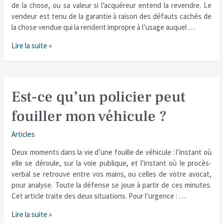
de la chose, ou sa valeur si l’acquéreur entend la revendre. Le
vendeur est tenu de la garantie à raison des défauts cachés de
la chose vendue qui la rendent impropre à l’usage auquel …
Lire la suite »
Est-
Est-ce qu’un policier peut
ce
fouiller mon véhicule ?
qu’un
policier
Articles
peut
fouiller
Deux moments dans la vie d’une fouille de véhicule : l’instant où
mon
elle se déroule, sur la voie publique, et l’instant où le procès-
véhicule
verbal se retrouve entre vos mains, ou celles de votre avocat,
?
pour analyse. Toute la défense se joue à partir de ces minutes.
Cet article traite des deux situations. Pour l’urgence : …
Lire la suite »