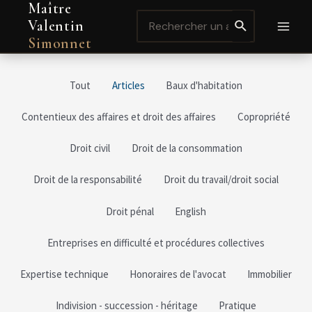
Maître
Aller
Pagination
MAI
Search
au
des
Valentin
for:
contenu
publications
MEN
Simonnet
Tout
Articles
Baux d'habitation
Contentieux des affaires et droit des affaires
Copropriété
Droit civil
Droit de la consommation
Droit de la responsabilité
Droit du travail/droit social
Droit pénal
English
Entreprises en difficulté et procédures collectives
Expertise technique
Honoraires de l'avocat
Immobilier
Indivision - succession - héritage
Pratique