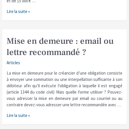
et de 15 000 € …
risquez
vraiment
Lire la suite »
Mise
Mise en demeure : email ou
en
lettre recommandé ?
demeure
:
Articles
email
ou
La mise en demeure pour le créancier d’une obligation consiste
lettre
à envoyer une sommation ou une interpellation suffisante à son
recommandé
débiteur afin qu’il exécute l’obligation à laquelle il est engagé
?
(article 1344 du code civil) Mais quelle forme utiliser ? Pouvez-
vous adresser la mise en demeure par email ou courriel ou au
contraire devez-vous adresser une lettre recommandée avec …
Lire la suite »