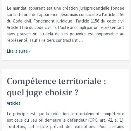
au
Le mandat apparent est une création jurisprudentielle fondée
paiement
sur la théorie de l’apparence désormais consacrée à l’article 1156
la
du Code civil. Fondement juridique : l’article 1156 du code civil
société
Article 1156 du code civil : « L’acte accompli par un représentant
?
sans pouvoir ou au-delà de ses pouvoirs est inopposable au
représenté, sauf si le tiers contractant …
Lire la suite »
Compétence
Compétence territoriale :
territoriale
quel juge choisir ?
:
quel
Articles
juge
choisir
Le principe est que la juridiction territorialement compétente
?
est celle du lieu où demeure le défendeur (CPC, art. 42, al. 1).
Toutefois, cet article prévoit des exceptions. Pour certains