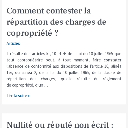
Comment
Comment contester la
contester
répartition des charges de
la
répartition
copropriété ?
des
charges
Articles
de
copropriété
Il résulte des articles 5 , 10 et 43 de la loi du 10 juillet 1965 que
?
tout copropriétaire peut, à tout moment, faire constater
l’absence de conformité aux dispositions de l’article 10, alinéa
1er, ou alinéa 2, de la loi du 10 juillet 1965, de la clause de
répartition des charges, qu’elle résulte du règlement
de copropriété, d’un …
Lire la suite »
Nullité
Nullité ou réputé non écrit :