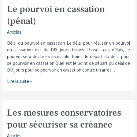
Le
Le pourvoi en cassation
pourvoi
(pénal)
en
cassation
Articles
(pénal)
Délai du pourvoi en cassation Le délai pour réaliser un pourvoi
en cassation est de DIX jours francs. Passés ces délais, le
pourvoi sera déclaré irrecevable. Point de départ du délai pour
se pourvoir en cassation Quel est le point de départ du délai de
DIX jours pour se pourvoir en cassation contre un arrêt …
Lire la suite »
Les
Les mesures conservatoires
mesures
pour sécuriser sa créance
conservatoires
pour
Articles
sécuriser