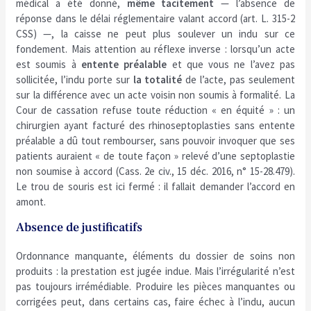
médical a été donné,
même tacitement
— l’absence de
réponse dans le délai réglementaire valant accord (art. L. 315-2
CSS) —, la caisse ne peut plus soulever un indu sur ce
fondement. Mais attention au réflexe inverse : lorsqu’un acte
est soumis à
entente préalable
et que vous ne l’avez pas
sollicitée, l’indu porte sur
la totalité
de l’acte, pas seulement
sur la différence avec un acte voisin non soumis à formalité. La
Cour de cassation refuse toute réduction « en équité » : un
chirurgien ayant facturé des rhinoseptoplasties sans entente
préalable a dû tout rembourser, sans pouvoir invoquer que ses
patients auraient « de toute façon » relevé d’une septoplastie
non soumise à accord (Cass. 2e civ., 15 déc. 2016, n° 15-28.479).
Le trou de souris est ici fermé : il fallait demander l’accord en
amont.
Absence de justificatifs
Ordonnance manquante, éléments du dossier de soins non
produits : la prestation est jugée indue. Mais l’irrégularité n’est
pas toujours irrémédiable. Produire les pièces manquantes ou
corrigées peut, dans certains cas, faire échec à l’indu, aucun