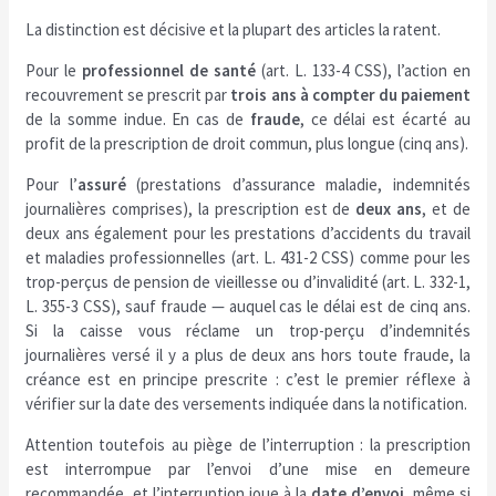
La distinction est décisive et la plupart des articles la ratent.
Pour le
professionnel de santé
(art. L. 133-4 CSS), l’action en
recouvrement se prescrit par
trois ans à compter du paiement
de la somme indue. En cas de
fraude
, ce délai est écarté au
profit de la prescription de droit commun, plus longue (cinq ans).
Pour l’
assuré
(prestations d’assurance maladie, indemnités
journalières comprises), la prescription est de
deux ans
, et de
deux ans également pour les prestations d’accidents du travail
et maladies professionnelles (art. L. 431-2 CSS) comme pour les
trop-perçus de pension de vieillesse ou d’invalidité (art. L. 332-1,
L. 355-3 CSS), sauf fraude — auquel cas le délai est de cinq ans.
Si la caisse vous réclame un trop-perçu d’indemnités
journalières versé il y a plus de deux ans hors toute fraude, la
créance est en principe prescrite : c’est le premier réflexe à
vérifier sur la date des versements indiquée dans la notification.
Attention toutefois au piège de l’interruption : la prescription
est interrompue par l’envoi d’une mise en demeure
recommandée, et l’interruption joue à la
date d’envoi
, même si