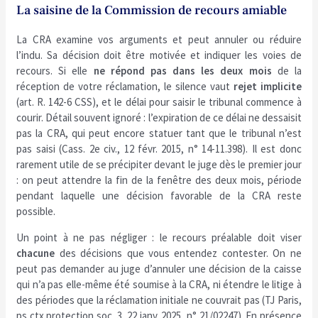
La saisine de la Commission de recours amiable
La CRA examine vos arguments et peut annuler ou réduire
l’indu. Sa décision doit être motivée et indiquer les voies de
recours. Si elle
ne répond pas dans les deux mois
de la
réception de votre réclamation, le silence vaut
rejet implicite
(art. R. 142-6 CSS), et le délai pour saisir le tribunal commence à
courir. Détail souvent ignoré : l’expiration de ce délai ne dessaisit
pas la CRA, qui peut encore statuer tant que le tribunal n’est
pas saisi (Cass. 2e civ., 12 févr. 2015, n° 14-11.398). Il est donc
rarement utile de se précipiter devant le juge dès le premier jour
: on peut attendre la fin de la fenêtre des deux mois, période
pendant laquelle une décision favorable de la CRA reste
possible.
Un point à ne pas négliger : le recours préalable doit viser
chacune
des décisions que vous entendez contester. On ne
peut pas demander au juge d’annuler une décision de la caisse
qui n’a pas elle-même été soumise à la CRA, ni étendre le litige à
des périodes que la réclamation initiale ne couvrait pas (TJ Paris,
ps ctx protection soc. 3, 22 janv. 2025, n° 21/02247). En présence