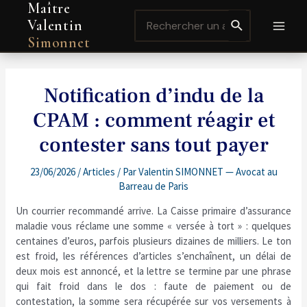
Maître
Aller
Navigation
MAI
Search
au
de
Valentin
for:
contenu
l’article
MEN
Simonnet
Notification d’indu de la
CPAM : comment réagir et
contester sans tout payer
23/06/2026
/
Articles
/ Par
Valentin SIMONNET — Avocat au
Barreau de Paris
Un courrier recommandé arrive. La Caisse primaire d’assurance
maladie vous réclame une somme « versée à tort » : quelques
centaines d’euros, parfois plusieurs dizaines de milliers. Le ton
est froid, les références d’articles s’enchaînent, un délai de
deux mois est annoncé, et la lettre se termine par une phrase
qui fait froid dans le dos : faute de paiement ou de
contestation, la somme sera récupérée sur vos versements à